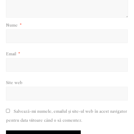
Nume
*
Email
*
Site web
Salvează-mi numele, emailul și site-ul web în acest navigator
pentru data viitoare când o să comentez.