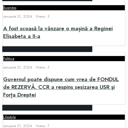
Business
ianuarie 31, 2024
•
Views: 3
A fost scoasă la vânzare o mașină a Reginei
Elisabeta a II-a
Politica
ianuarie 31, 2024
•
Views: 3
Guvernul poate dispune cum vrea de FONDUL
de REZERVĂ. CCR a respins sesizarea USR şi
Forţa Dreptei
Lifestyle
ianuarie 31, 2024
•
Views: 7