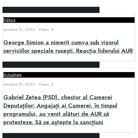
Politica
ianuarie 31, 2024
•
Views: 5
George Simion a nimerit cumva sub vizorul
serviciilor speciale rusești. Reacția liderului AUR
Actualitate
ianuarie 31, 2024
•
Views: 3
Gabriel Zetea (PSD), chestor al Camerei
Deputaţilor: Angajaţi ai Camerei, în timpul
programului, au venit alături de AUR să
protesteze. Să se aştepte la sancţiuni