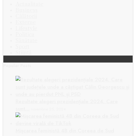
Actualitate
Business
Călătorii
Externe
Lifestyle
Politica
Sănătate
Sport
Știință
Popular Posts
Rezultate alegeri prezidențiale 2024. Care
sunt…
noiembrie 25, 2024
Mișcarea feministă 4B din Coreea de Sud