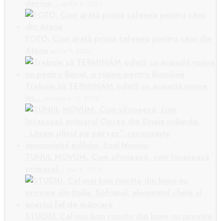
devine…
aprilie 9, 2024
FOTO. Cum arată prima cafenea pentru câini din
Atena
aprilie 9, 2023
Trebuie să TERMINĂM odată cu această rușine
nu…
octombrie 19, 2024
TUNUL NOVUM. Cum sifonează, cum încasează
primarul…
mai 9, 2024
STUDIU. Cel mai bun risotto din lume nu provine