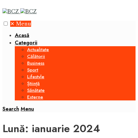
✕
Menu
Acasă
Categorii
Actualitate
Călătorii
Business
Sport
Lifestyle
Știință
Sănătate
Externe
Search
Menu
Lună:
ianuarie 2024