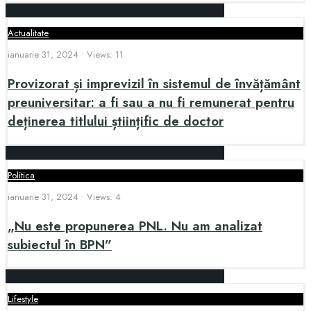
Actualitate
ianuarie 31, 2024
•
Views: 11
Provizorat și imprevizil în sistemul de învățământ
preuniversitar: a fi sau a nu fi remunerat pentru
deținerea titlului științific de doctor
Politica
ianuarie 31, 2024
•
Views: 4
„Nu este propunerea PNL. Nu am analizat
subiectul în BPN”
Lifestyle