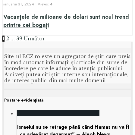
ianuarie 31, 2024
•
Views: 4
Vacanțele de milioane de dolari sunt noul trend
printre cei bogați
Paginație
1
2
…
39
Următor
articole
Site-ul BCZ.ro este un agregator de ştiri care preia
în mod automat informaţii şi articole din surse de
încredere pe care le aduce în atenţia publicului.
Aici veţi putea citi ştiri interne sau internaţionale,
de interes public, din mai multe domenii.
Postare evidenţiată
Israelul nu se retrage până când Hamas nu va fi
„cu adevărat dezarmat” – Aleph News