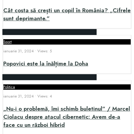
Cât costa să crești un copil în România? „Cifrele
sunt deprimante.”
Sport
ianuarie 31, 2024
•
Views: 5
Popovici este la înălțime la Doha
Politica
ianuarie 31, 2024
•
Views: 4
„Nu-i o problemă, îmi schimb buletinul” / Marcel
Ciolacu despre atacul cibernetic: Avem de-a
face cu un război hibrid