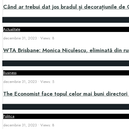
Când ar trebui dat jos bradul și decorațiunile de
Actualitate
decembrie 31, 2023
•
Views: 8
WTA Brisbane: Monica Niculescu, eliminată din ru
Business
decembrie 31, 2023
•
Views: 5
The Economist face topul celor mai buni directori
Politica
decembrie 31, 2023
•
Views: 8