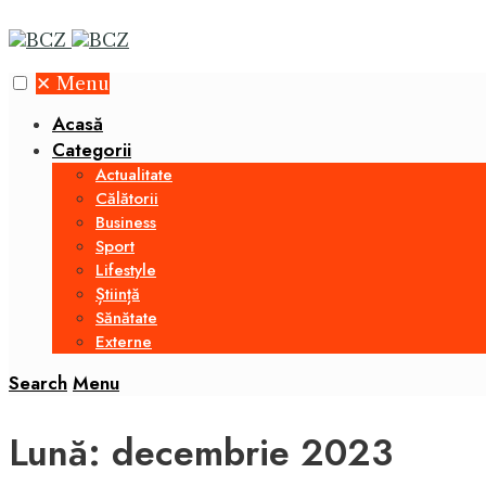
✕
Menu
Acasă
Categorii
Actualitate
Călătorii
Business
Sport
Lifestyle
Știință
Sănătate
Externe
Search
Menu
Lună:
decembrie 2023