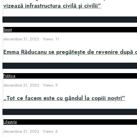
vizează infrastructura civilă şi civilii”
Sport
decembrie 31, 2023
•
Views: 11
Emma Răducanu se pregătește de revenire după op
Politica
decembrie 31, 2023
•
Views: 9
„Tot ce facem este cu gândul la copiii noștri”
Lifestyle
decembrie 31, 2023
•
Views: 6