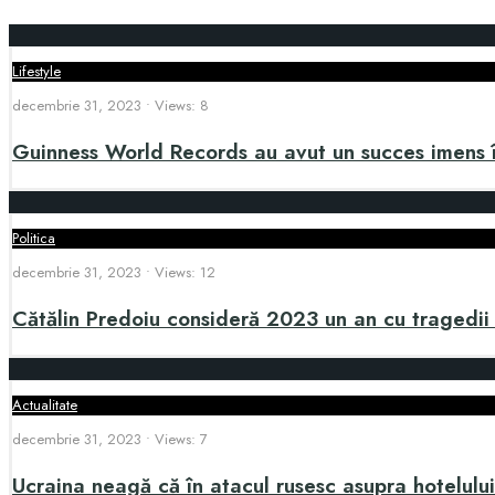
Lifestyle
decembrie 31, 2023
•
Views: 8
Guinness World Records au avut un succes imens 
Politica
decembrie 31, 2023
•
Views: 12
Cătălin Predoiu consideră 2023 un an cu tragedii ș
Actualitate
decembrie 31, 2023
•
Views: 7
Ucraina neagă că în atacul rusesc asupra hotelului 