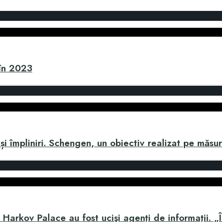
în 2023
i împliniri. Schengen, un obiectiv realizat pe măsu
Harkov Palace au fost ucişi agenţi de informaţii. „Î