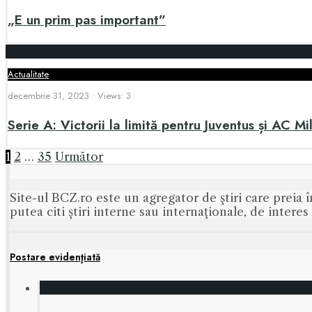
„E un prim pas important”
Actualitate
decembrie 31, 2023
•
Views: 3
Serie A: Victorii la limită pentru Juventus și AC Mi
Paginație
1
2
…
35
Următor
articole
Site-ul BCZ.ro este un agregator de ştiri care preia î
putea citi ştiri interne sau internaţionale, de intere
Postare evidenţiată