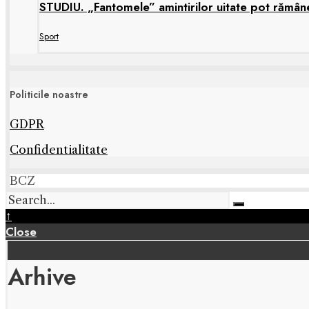
STUDIU. „Fantomele” amintirilor uitate pot rămâne 
Sport
Politicile noastre
GDPR
Confidentialitate
BCZ
↑
Close
Arhive