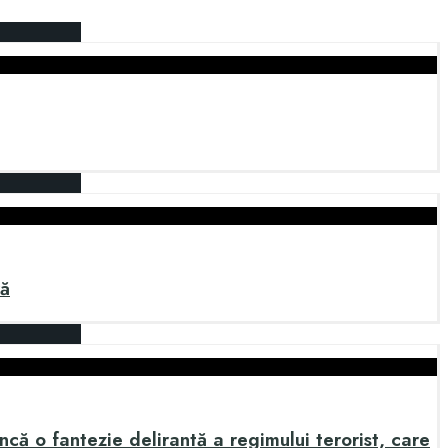
ră
ncă o fantezie delirantă a regimului terorist, care