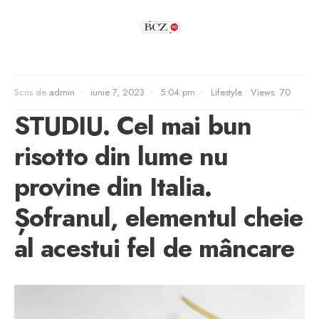
Scris de
admin
•
iunie 7, 2023
•
5:04 pm
•
Lifestyle
•
Views: 70
STUDIU. Cel mai bun
risotto din lume nu
provine din Italia.
Șofranul, elementul cheie
al acestui fel de mâncare