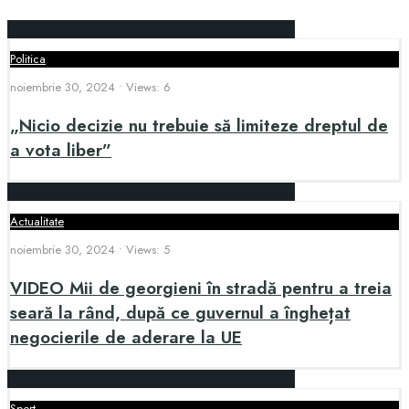
Politica
noiembrie 30, 2024
•
Views: 6
„Nicio decizie nu trebuie să limiteze dreptul de
a vota liber”
Actualitate
noiembrie 30, 2024
•
Views: 5
VIDEO Mii de georgieni în stradă pentru a treia
seară la rând, după ce guvernul a înghețat
negocierile de aderare la UE
Sport