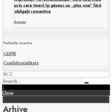
prin care tinerii își găsesc un „plus one” fără
obligații romantice
Business
Politicile noastre
GDPR
Confidentialitate
BCZ
↑
Close
Arhive