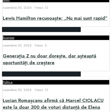
noiembrie 30, 2024
•
Views: 13
Lewis Hamilton recunoaște: „Nu mai sunt rapid”
Business
noiembrie 30, 2024
•
Views: 5
Generația Z nu doar dorește, dar așteaptă
oportunități de creștere
Politica
noiembrie 30, 2024
•
Views: 13
Lucian Romașcanu afirmă că Marcel CIOLACU
este la doar 300 de voturi distanță de Elena