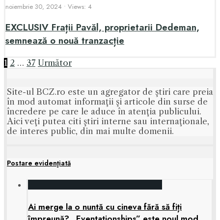
noiembrie 30, 2024
•
Views: 4
EXCLUSIV Frații Pavăl, proprietarii Dedeman,
semnează o nouă tranzacție
Paginație
1
2
…
37
Următor
articole
Site-ul BCZ.ro este un agregator de ştiri care preia
în mod automat informaţii şi articole din surse de
încredere pe care le aduce în atenţia publicului.
Aici veţi putea citi ştiri interne sau internaţionale,
de interes public, din mai multe domenii.
Postare evidenţiată
Ai merge la o nuntă cu cineva fără să fiți
împreună? „Eventationships” este noul mod