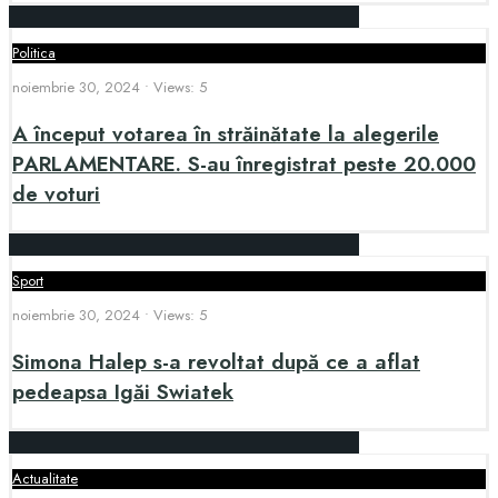
Politica
noiembrie 30, 2024
•
Views: 5
A început votarea în străinătate la alegerile
PARLAMENTARE. S-au înregistrat peste 20.000
de voturi
Sport
noiembrie 30, 2024
•
Views: 5
Simona Halep s-a revoltat după ce a aflat
pedeapsa Igăi Swiatek
Actualitate