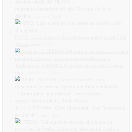
Mișcarea feministă 4B din Coreea de Sud
devine…
aprilie 9, 2024
FOTO. Cum arată prima cafenea pentru câini din
Atena
aprilie 9, 2023
Trebuie să TERMINĂM odată cu această rușine
nu…
octombrie 19, 2024
TUNUL NOVUM. Cum sifonează, cum încasează
primarul…
mai 9, 2024