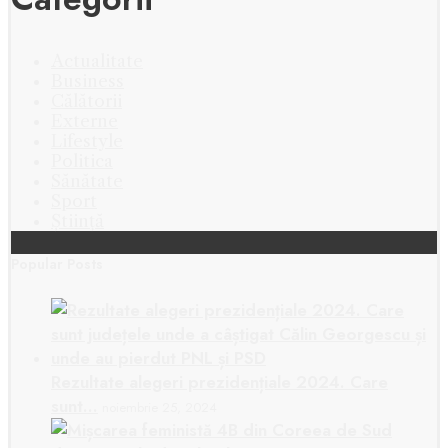
Actualitate
Business
Călătorii
Externe
Lifestyle
Politica
Sănătate
Sport
Știință
Popular Posts
Rezultate alegeri prezidențiale 2024. Care
sunt…
noiembrie 25, 2024