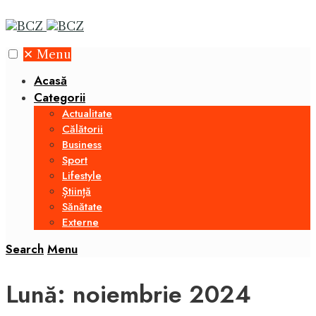
✕
Menu
Acasă
Categorii
Actualitate
Călătorii
Business
Sport
Lifestyle
Știință
Sănătate
Externe
Search
Menu
Lună:
noiembrie 2024