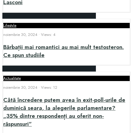
Lasconi
Lifestyle
noiembrie 30, 2024
•
Views: 4
Bărbații mai romantici au mai mult testosteron.
Ce spun studiile
Actualitate
noiembrie 30, 2024
•
Views: 12
Câtă încredere putem avea în exit-poll-urile de
duminică seara, la alegerile parlamentare?
„35% dintre respondenți au oferit non-
răspunsuri”