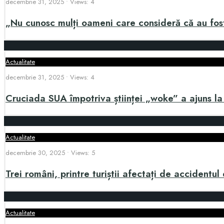
decembrie 31, 2025
•
Views: 4
„Nu cunosc mulți oameni care consideră că au fost
Actualitate
decembrie 31, 2025
•
Views: 4
Cruciada SUA împotriva științei „woke” a ajuns l
Actualitate
decembrie 30, 2025
•
Views: 5
Trei români, printre turiștii afectați de accidentul
Actualitate