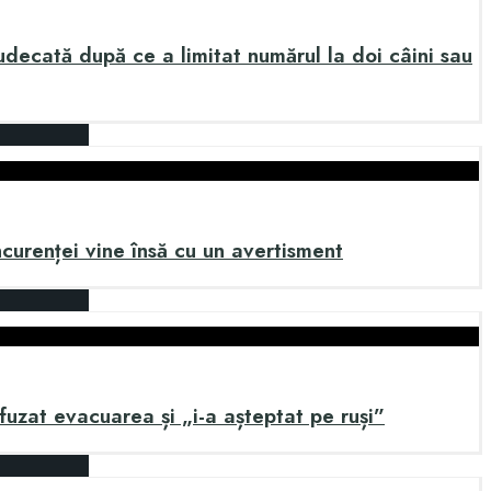
decată după ce a limitat numărul la doi câini sau
ncurenței vine însă cu un avertisment
efuzat evacuarea și „i-a așteptat pe ruși”