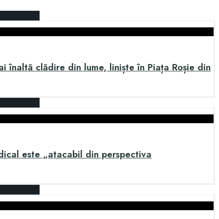
înaltă clădire din lume, liniște în Piața Roșie din
ical este „atacabil din perspectiva