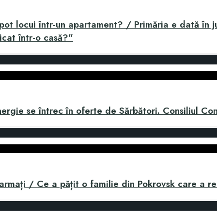
t locui într-un apartament? / Primăria e dată în ju
icat într-o casă?”
nergie se întrec în oferte de Sărbători. Consiliul Co
narmați / Ce a pățit o familie din Pokrovsk care a r