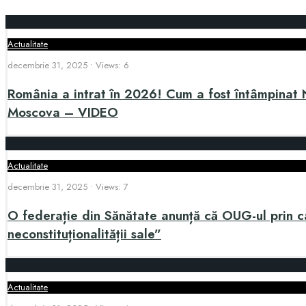
Actualitate
decembrie 31, 2025
•
Views: 6
România a intrat în 2026! Cum a fost întâmpinat Nou
Moscova – VIDEO
Actualitate
decembrie 31, 2025
•
Views: 7
O federație din Sănătate anunță că OUG-ul prin ca
neconstituționalității sale”
Actualitate