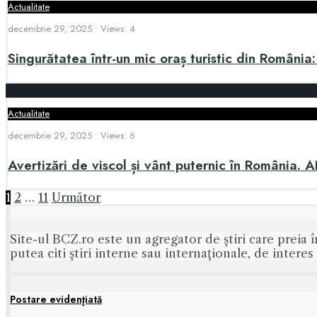
Actualitate
decembrie 29, 2025
•
Views: 4
Singurătatea într-un mic oraș turistic din România:
Actualitate
decembrie 29, 2025
•
Views: 6
Avertizări de viscol și vânt puternic în România. 
Paginație
1
2
…
11
Următor
articole
Site-ul BCZ.ro este un agregator de ştiri care preia î
putea citi ştiri interne sau internaţionale, de intere
Postare evidenţiată