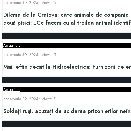
decembrie 30, 2025
•
Views: 5
Dilema de la Craiova: câte animale de companie po
două pisici: „Ce facem cu al treilea animal identif
Actualitate
decembrie 30, 2025
•
Views: 5
Mai ieftin decât la Hidroelectrica: Furnizorii de e
Actualitate
decembrie 29, 2025
•
Views: 7
Soldaţi ruşi, acuzați de uciderea prizonierilor neî