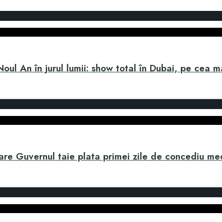
l An în jurul lumii: show total în Dubai, pe cea mai 
re Guvernul taie plata primei zile de concediu med