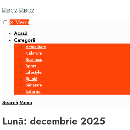
✕
Menu
Acasă
Categorii
Actualitate
Călătorii
Business
Sport
Lifestyle
Știință
Sănătate
Externe
Search
Menu
Lună:
decembrie 2025