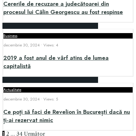
Cererile de recuzare a judecătoarei din
procesul lui Călin Georgescu au fost respinse
Business
decembrie 30, 2024
•
Views: 4
2019 a fost anul de vârf atins de lumea
capitalistă
Actualitate
decembrie 30, 2024
•
Views: 5
Ce poți să faci de Revelion în București dacă nu
ți-ai rezervat nimic
1
2
…
34
Următor