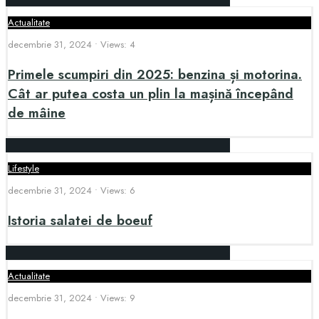
Actualitate
decembrie 31, 2024
•
Views: 4
Primele scumpiri din 2025: benzina și motorina.
Cât ar putea costa un plin la mașină începând
de mâine
Lifestyle
decembrie 31, 2024
•
Views: 6
Istoria salatei de boeuf
Actualitate
decembrie 31, 2024
•
Views: 9