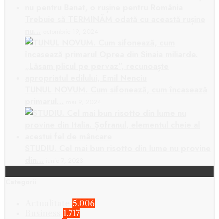
Trebuie să TERMINĂM odată cu această rușine
nu…
octombrie 19, 2024
TUNUL NOVUM. Cum sifonează, cum încasează
primarul…
mai 9, 2024
STUDIU. Cel mai bun risotto din lume nu provine
din…
iunie 7, 2023
Categorii
Actualitate
5.006
Business
1.717