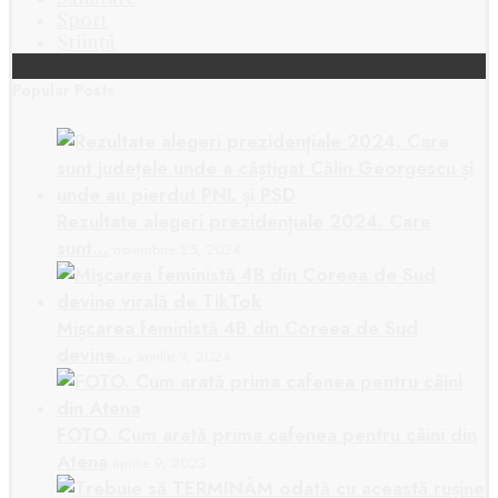
Sport
Știință
Popular Posts
Rezultate alegeri prezidențiale 2024. Care
sunt…
noiembrie 25, 2024
Mișcarea feministă 4B din Coreea de Sud
devine…
aprilie 9, 2024
FOTO. Cum arată prima cafenea pentru câini din
Atena
aprilie 9, 2023