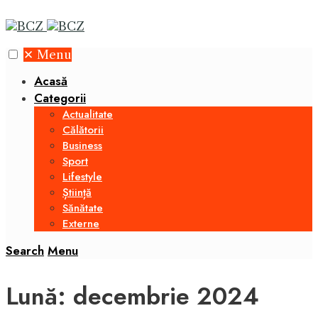
✕
Menu
Acasă
Categorii
Actualitate
Călătorii
Business
Sport
Lifestyle
Știință
Sănătate
Externe
Search
Menu
Lună:
decembrie 2024