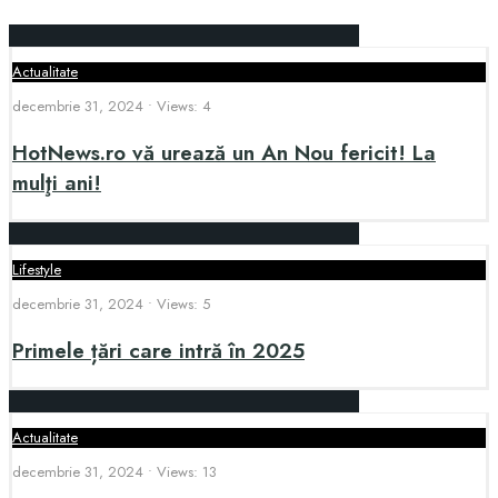
Actualitate
decembrie 31, 2024
•
Views: 4
HotNews.ro vă urează un An Nou fericit! La
mulţi ani!
Lifestyle
decembrie 31, 2024
•
Views: 5
Primele țări care intră în 2025
Actualitate
decembrie 31, 2024
•
Views: 13