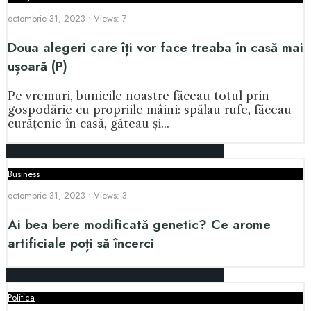
octombrie 31, 2023
•
Views: 7
Doua alegeri care îți vor face treaba în casă mai
ușoară (P)
Pe vremuri, bunicile noastre făceau totul prin
gospodărie cu propriile mâini: spălau rufe, făceau
curățenie în casă, găteau și
...
Business
octombrie 31, 2023
•
Views: 3
Ai bea bere modificată genetic? Ce arome
artificiale poți să încerci
Politica