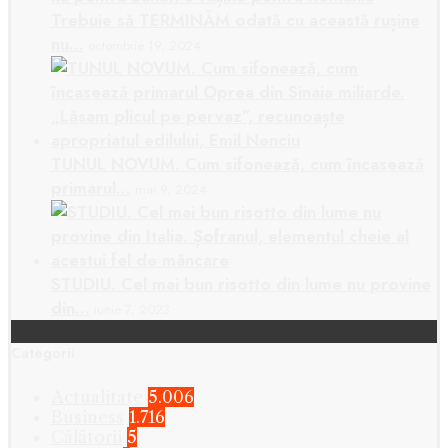
Trebuie să TERMINĂM odată cu această rușine
nu…
octombrie 19, 2024
TUNUL NOVUM. Cum sifonează, cum încasează
primarul…
mai 9, 2024
STUDIU. Cel mai bun risotto din lume nu provine
din…
iunie 7, 2023
Categorii
Actualitate
5.006
Business
1.716
Călătorii
5