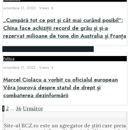
octombrie 31, 2023
•
Views: 6
„Cumpără tot ce pot şi cât mai curând posibil”:
China face achiziții record de grâu și și-a
rezervat milioane de tone din Australia și Franța
Politica
octombrie 31, 2023
•
Views: 4
Marcel Ciolacu a vorbit cu oficialul european
Věra Jourová despre statul de drept și
combaterea dezinformării
Paginație
1
2
…
36
Următor
articole
Site-ul BCZ.ro este un agregator de ştiri care preia