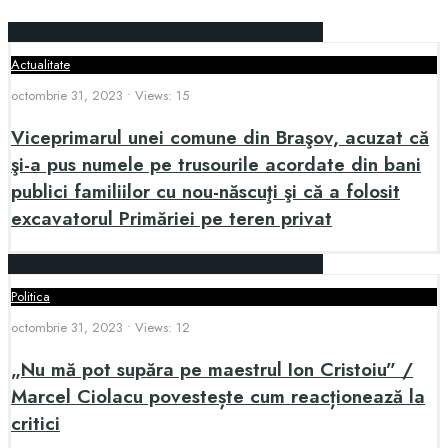
Actualitate
octombrie 31, 2023
•
Views: 15
Viceprimarul unei comune din Braşov, acuzat că
şi-a pus numele pe trusourile acordate din bani
publici familiilor cu nou-născuţi şi că a folosit
excavatorul Primăriei pe teren privat
Politica
octombrie 31, 2023
•
Views: 12
„Nu mă pot supăra pe maestrul Ion Cristoiu” /
Marcel Ciolacu povestește cum reacționează la
critici