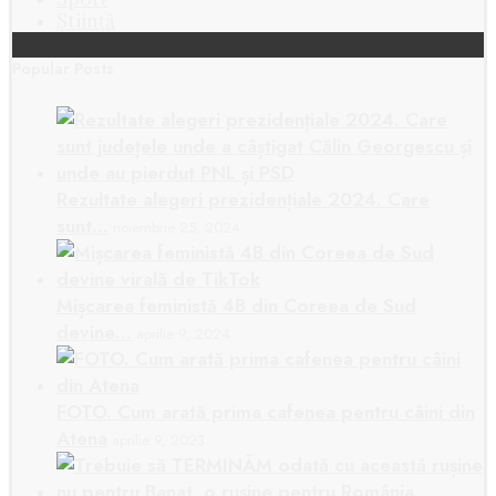
Știință
Popular Posts
Rezultate alegeri prezidențiale 2024. Care
sunt…
noiembrie 25, 2024
Mișcarea feministă 4B din Coreea de Sud
devine…
aprilie 9, 2024
FOTO. Cum arată prima cafenea pentru câini din
Atena
aprilie 9, 2023