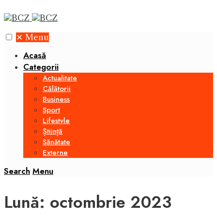
✕
Menu
Acasă
Categorii
Actualitate
Călătorii
Business
Sport
Lifestyle
Știință
Sănătate
Externe
Search
Menu
Lună:
octombrie 2023