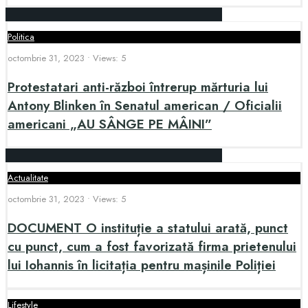
Politica
octombrie 31, 2023
•
Views: 5
Protestatari anti-război întrerup mărturia lui
Antony Blinken în Senatul american / Oficialii
americani „AU SÂNGE PE MÂINI”
Actualitate
octombrie 31, 2023
•
Views: 5
​DOCUMENT O instituție a statului arată, punct
cu punct, cum a fost favorizată firma prietenului
lui Iohannis în licitația pentru mașinile Poliției
Lifestyle