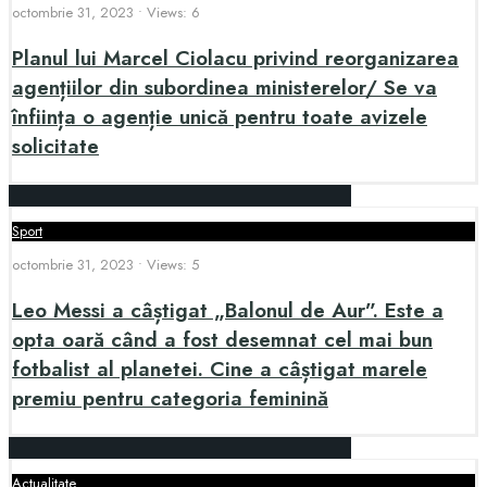
octombrie 31, 2023
•
Views: 6
Planul lui Marcel Ciolacu privind reorganizarea
agențiilor din subordinea ministerelor/ Se va
înființa o agenție unică pentru toate avizele
solicitate
Sport
octombrie 31, 2023
•
Views: 5
Leo Messi a câștigat „Balonul de Aur”. Este a
opta oară când a fost desemnat cel mai bun
fotbalist al planetei. Cine a câștigat marele
premiu pentru categoria feminină
Actualitate