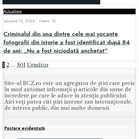
Actualitate
ianuarie 13, 2026
•
Views: 12
Criminalul din una dintre cele mai șocante
fotografii din istorie a fost identificat după 84
de ani: „Nu a fost niciodată anchetat”
Paginație
1
2
…
501
Următor
articole
Site-ul BCZ.ro este un agregator de ştiri care preia
în mod automat informaţii şi articole din surse de
încredere pe care le aduce în atenţia publicului.
Aici veţi putea citi ştiri interne sau internaţionale,
de interes public, din mai multe domenii.
Postare evidenţiată