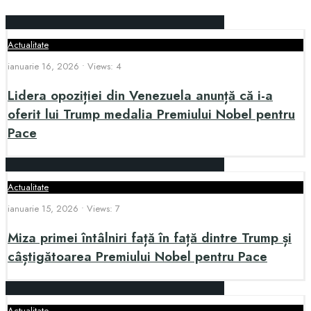
Actualitate
ianuarie 16, 2026
•
Views: 4
Lidera opoziției din Venezuela anunță că i-a
oferit lui Trump medalia Premiului Nobel pentru
Pace
Actualitate
ianuarie 15, 2026
•
Views: 7
Miza primei întâlniri față în față dintre Trump și
câștigătoarea Premiului Nobel pentru Pace
Actualitate