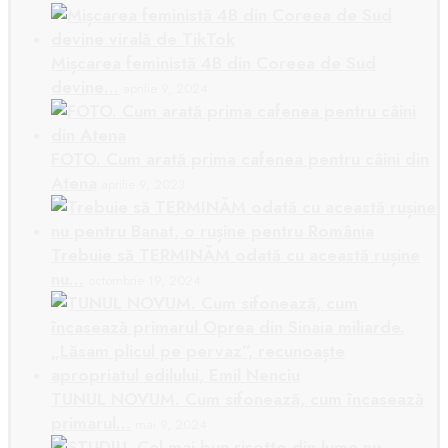
Mișcarea feministă 4B din Coreea de Sud
devine…
aprilie 9, 2024
FOTO. Cum arată prima cafenea pentru câini din
Atena
aprilie 9, 2023
Trebuie să TERMINĂM odată cu această rușine
nu…
octombrie 19, 2024
TUNUL NOVUM. Cum sifonează, cum încasează
primarul…
mai 9, 2024