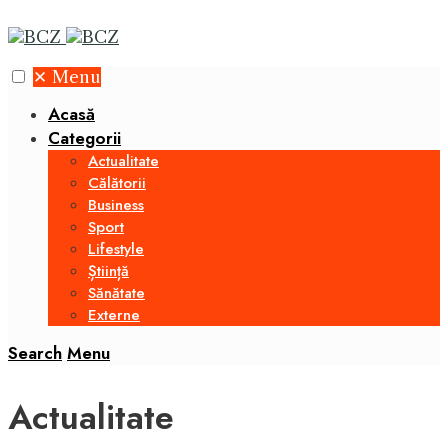
✕
Menu
Acasă
Categorii
Actualitate
Călătorii
Business
Sport
Lifestyle
Știință
Sănătate
Externe
Search
Menu
Actualitate