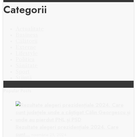
Categorii
Actualitate
Business
Călătorii
Externe
Lifestyle
Politica
Sănătate
Sport
Știință
Popular Posts
Rezultate alegeri prezidențiale 2024. Care
sunt…
noiembrie 25, 2024