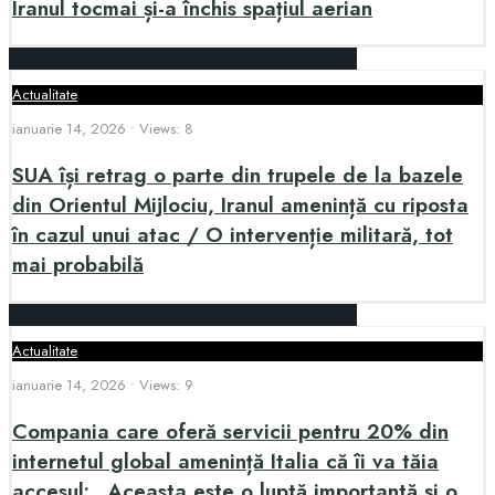
Iranul tocmai și-a închis spațiul aerian
Actualitate
ianuarie 14, 2026
•
Views: 8
SUA își retrag o parte din trupele de la bazele
din Orientul Mijlociu, Iranul amenință cu riposta
în cazul unui atac / O intervenție militară, tot
mai probabilă
Actualitate
ianuarie 14, 2026
•
Views: 9
Compania care oferă servicii pentru 20% din
internetul global amenință Italia că îi va tăia
accesul: „Aceasta este o luptă importantă și o