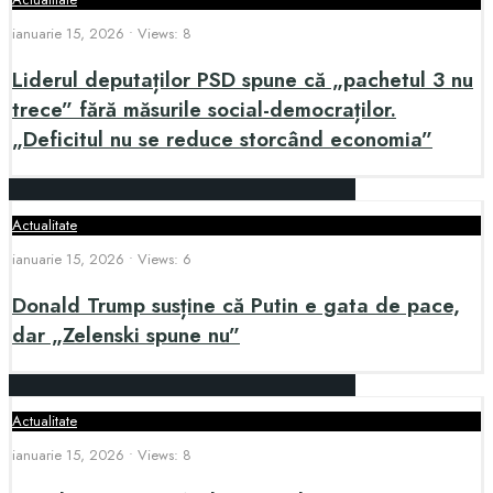
ianuarie 15, 2026
•
Views: 8
Liderul deputaților PSD spune că „pachetul 3 nu
trece” fără măsurile social-democraților.
„Deficitul nu se reduce storcând economia”
Actualitate
ianuarie 15, 2026
•
Views: 6
Donald Trump susține că Putin e gata de pace,
dar „Zelenski spune nu”
Actualitate
ianuarie 15, 2026
•
Views: 8