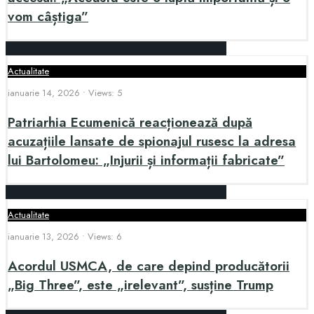
vom câștiga”
Actualitate
ianuarie 14, 2026
•
Views: 5
Patriarhia Ecumenică reacționează după
acuzațiile lansate de spionajul rusesc la adresa
lui Bartolomeu: „Injurii și informații fabricate”
Actualitate
ianuarie 13, 2026
•
Views: 6
Acordul USMCA, de care depind producătorii
„Big Three”, este „irelevant”, susține Trump