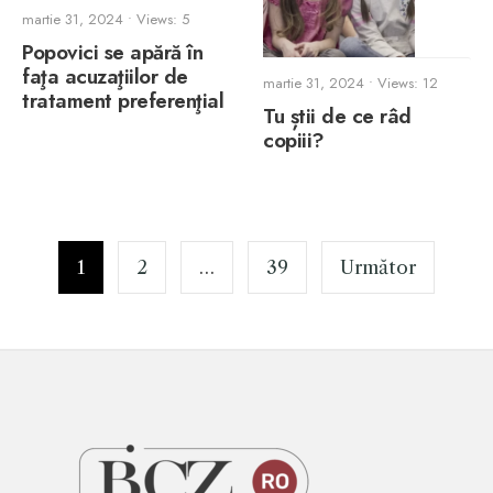
martie 31, 2024
•
Views: 5
Popovici se apără în
faţa acuzaţiilor de
martie 31, 2024
•
Views: 12
tratament preferenţial
Tu știi de ce râd
copiii?
Paginație
articole
1
2
…
39
Următor