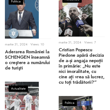
Politica
martie 31, 2024
•
Views: 7
martie 31, 2024
•
Views: 10
Cristian Popescu
Aderarea României la
Piedone apără decizia
SCHENGEN înseamnă
de a-și angaja nepoții
o creştere a numărului
în primărie: „Nu este
de turişti
nici imoralitate, cu
cine aţi vrea să lucrez,
cu toţi trădătorii?”
Actualitate
Politica