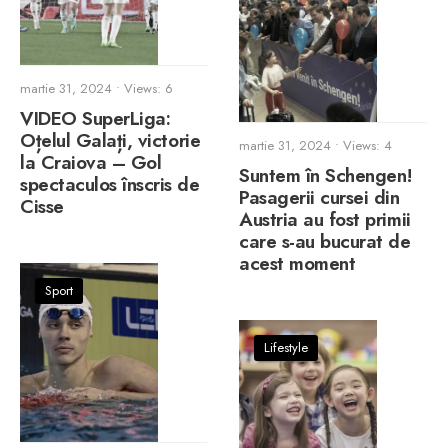
martie 31, 2024
•
Views: 6
VIDEO SuperLiga:
Oțelul Galați, victorie
martie 31, 2024
•
Views: 4
la Craiova – Gol
Suntem în Schengen!
spectaculos înscris de
Pasagerii cursei din
Cisse
Austria au fost primii
care s-au bucurat de
acest moment
Sport
Lifestyle