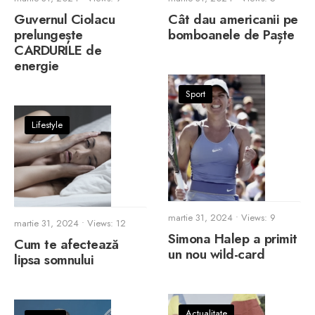
Guvernul Ciolacu
Cât dau americanii pe
prelungește
bomboanele de Paște
CARDURILE de
energie
Sport
Lifestyle
martie 31, 2024
•
Views: 9
martie 31, 2024
•
Views: 12
Simona Halep a primit
Cum te afectează
un nou wild-card
lipsa somnului
Actualitate