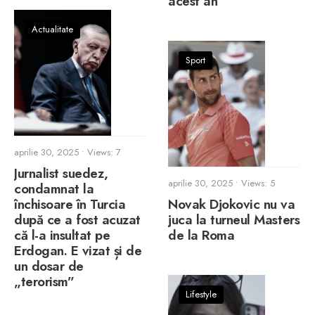
acest an
Actualitate
Sport
aprilie 30, 2025
•
Views: 7
Jurnalist suedez,
aprilie 30, 2025
•
Views: 5
condamnat la
închisoare în Turcia
Novak Djokovic nu va
după ce a fost acuzat
juca la turneul Masters
că l-a insultat pe
de la Roma
Erdogan. E vizat și de
un dosar de
„terorism”
Lifestyle