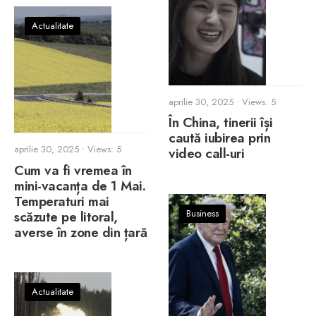
Actualitate
aprilie 30, 2025
•
Views: 5
În China, tinerii își
caută iubirea prin
aprilie 30, 2025
•
Views: 5
video call-uri
Cum va fi vremea în
mini-vacanța de 1 Mai.
Temperaturi mai
Business
scăzute pe litoral,
averse în zone din țară
Actualitate