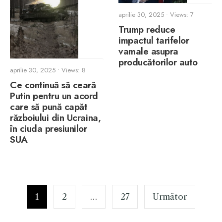
aprilie 30, 2025
•
Views: 7
Trump reduce
impactul tarifelor
vamale asupra
producătorilor auto
aprilie 30, 2025
•
Views: 8
Ce continuă să ceară
Putin pentru un acord
care să pună capăt
războiului din Ucraina,
în ciuda presiunilor
SUA
Paginație
articole
1
2
…
27
Următor