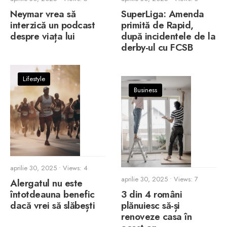
Neymar vrea să
SuperLiga: Amenda
interzică un podcast
primită de Rapid,
despre viața lui
după incidentele de la
derby-ul cu FCSB
Lifestyle
Business
aprilie 30, 2025
•
Views: 4
aprilie 30, 2025
•
Views: 7
Alergatul nu este
întotdeauna benefic
3 din 4 români
dacă vrei să slăbești
plănuiesc să-și
renoveze casa în