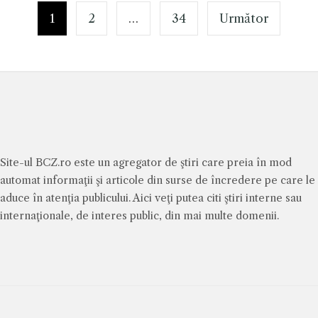
România
afectate
migranților
articole
1
2
…
34
Următor
de
din Torino:
tragedia
„Întoarceți-
din
vă acasă”
Crevedia.
Câți bani
vor primi
Site-ul BCZ.ro este un agregator de ştiri care preia în mod
automat informaţii şi articole din surse de încredere pe care le
aduce în atenţia publicului. Aici veţi putea citi ştiri interne sau
internaţionale, de interes public, din mai multe domenii.