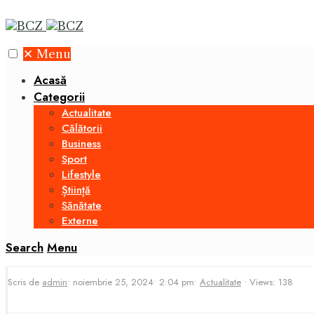
✕
Menu
Acasă
Categorii
Actualitate
Călătorii
Business
Sport
Lifestyle
Știință
Sănătate
Externe
Search
Menu
Scris de
admin
•
noiembrie 25, 2024
•
2:04 pm
•
Actualitate
•
Views: 138