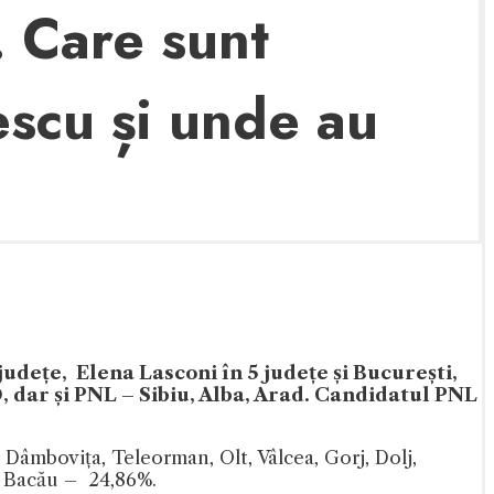
. Care sunt
escu și unde au
județe, Elena Lasconi în 5 județe și București,
D, dar și PNL – Sibiu, Alba, Arad. Candidatul PNL
, Dâmbovița, Teleorman, Olt, Vâlcea, Gorj, Dolj,
la Bacău – 24,86%.