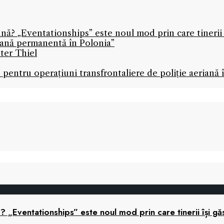
ună? „Eventationships” este noul mod prin care tinerii 
icană permanentă în Polonia”
ter Thiel
 pentru operațiuni transfrontaliere de poliție aeriană
ă? „Eventationships” este noul mod prin care tinerii își gă