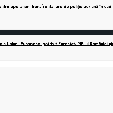
tru operațiuni transfrontaliere de poliție aeriană în cad
 Uniunii Europene, potrivit Eurostat. PIB-ul României a