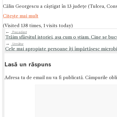
Călin Georgescu a câștigat în 13 județe (Tulcea, Con
Citeşte mai mult
(Visited 138 times, 1 visits today)
←
Precedent
Trăim sfârșitul istoriei, așa cum o știam. Cine se bu
→
Următor
Cele mai apropiate persoane îți împărtășesc microbi
Lasă un răspuns
Adresa ta de email nu va fi publicată.
Câmpurile obli