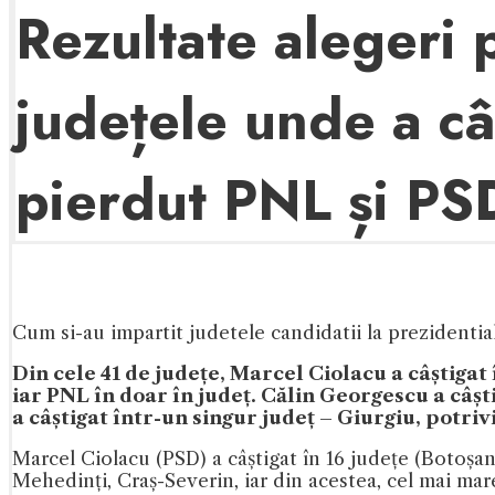
Rezultate alegeri 
județele unde a câ
pierdut PNL și PS
Cum si-au impartit judetele candidatii la prezidenti
Din cele 41 de județe, Marcel Ciolacu a câștigat
iar PNL în doar în județ. Călin Georgescu a câști
a câștigat într-un singur județ – Giurgiu, potrivi
Marcel Ciolacu (PSD) a câștigat în 16 județe (Botoșani,
Mehedinți, Craș-Severin, iar din acestea, cel mai mar