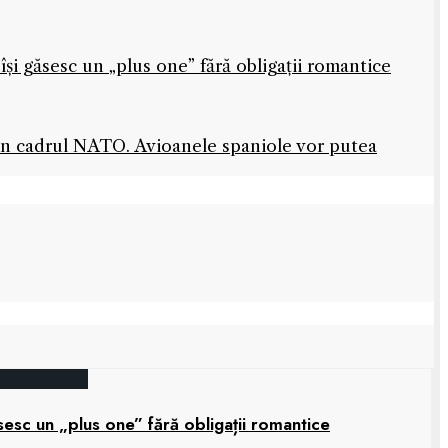
își găsesc un „plus one” fără obligații romantice
 în cadrul NATO. Avioanele spaniole vor putea
sesc un „plus one” fără obligații romantice