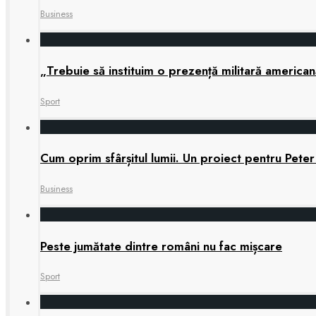
Business
„Trebuie să instituim o prezență militară america
Sport
Cum oprim sfârșitul lumii. Un proiect pentru Peter
Business
Peste jumătate dintre români nu fac mișcare
Sport