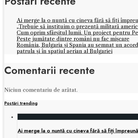
Postări recente
Ai merge la o nuntă cu cineva fără să fiți împre
„Trebuie să instituim o prezență militară amer
Cum oprim sfârșitul lumii. Un proiect pentru Pe
Peste jumătate dintre români nu fac mișcare
România, Bulgaria și Spania au semnat un acord
patrula și în spațiul aerian al Bulgariei
Comentarii recente
Niciun comentariu de arătat.
Postări trending
Ai merge la o nuntă cu cineva fără să fiți împreun