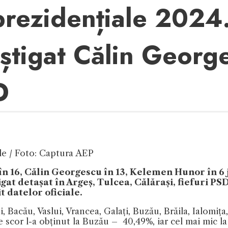
prezidențiale 2024
știgat Călin Georg
D
ale / Foto: Captura AEP
 în 16, Călin Georgescu în 13, Kelemen Hunor în 6 
gat detașat în Argeș, Tulcea, Călărași, fiefuri PS
t datelor oficiale.
 Bacău, Vaslui, Vrancea, Galați, Buzău, Brăila, Ialomița
e scor l-a obținut la Buzău – 40,49%, iar cel mai mic 