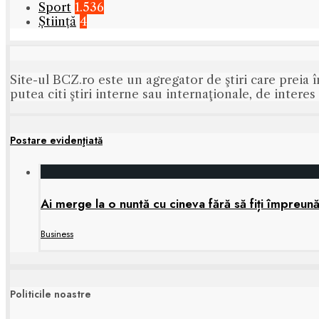
Sport
1.536
Știință
4
Site-ul BCZ.ro este un agregator de ştiri care preia î
putea citi ştiri interne sau internaţionale, de intere
Postare evidenţiată
Ai merge la o nuntă cu cineva fără să fiți împreun
Business
Politicile noastre