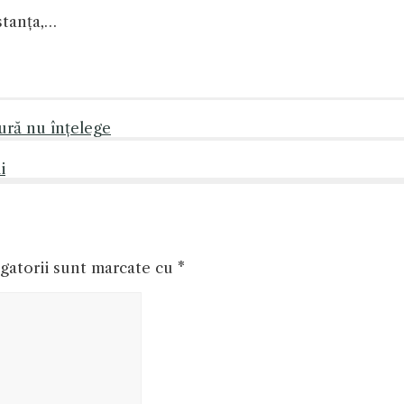
stanța,…
cură nu înțelege
i
gatorii sunt marcate cu
*