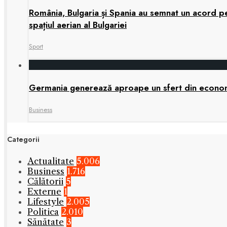
România, Bulgaria și Spania au semnat un acord pen
spațiul aerian al Bulgariei
Sport
Germania generează aproape un sfert din economia
Business
Categorii
Actualitate
5.006
Business
1.716
Călătorii
5
Externe
1
Lifestyle
2.005
Politica
2.010
Sănătate
3