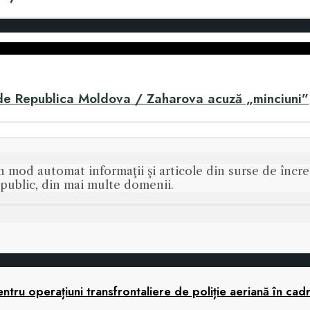
 de Republica Moldova / Zaharova acuză „minciuni”
n mod automat informaţii şi articole din surse de încred
s public, din mai multe domenii.
tru operațiuni transfrontaliere de poliție aeriană în cad