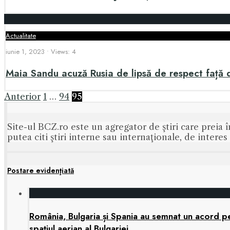
Actualitate
iunie 1, 2023
•
Views: 4
Maia Sandu acuză Rusia de lipsă de respect față
Paginație
Anterior
1
…
94
95
articole
Site-ul BCZ.ro este un agregator de ştiri care preia î
putea citi ştiri interne sau internaţionale, de intere
Postare evidenţiată
România, Bulgaria și Spania au semnat un acord pen
spațiul aerian al Bulgariei