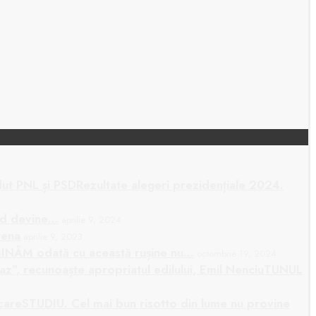
Rezultate alegeri prezidențiale 2024.
ud devine…
aprilie 9, 2024
tena
aprilie 9, 2023
INĂM odată cu această rușine nu…
octombrie 19, 2024
TUNUL
STUDIU. Cel mai bun risotto din lume nu provine