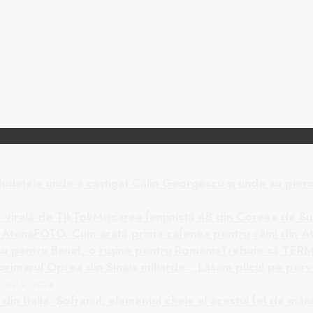
Mișcarea feministă 4B din Coreea de S
FOTO. Cum arată prima cafenea pentru câini din A
Trebuie să TERM
…
mai 9, 2024