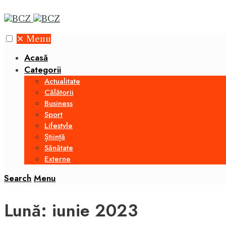
✕
Menu
Acasă
Categorii
Actualitate
Călătorii
Business
Sport
Lifestyle
Știință
Sănătate
Externe
Search
Menu
Lună:
iunie 2023