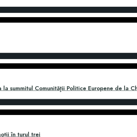
a la summitul Comunităţii Politice Europene de la Ch
ii în turul trei