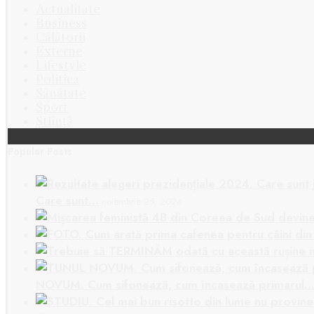
Actualitate
Business
Călătorii
Externe
Lifestyle
Politica
Sănătate
Sport
Știință
Popular Posts
Care sunt…
noiembrie 25, 2024
NOVUM. Cum sifonează, cum încasează primarul