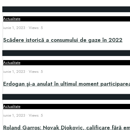
Actualitate
iunie 1, 2023
•
Views: 5
Scădere istorică a consumului de gaze în 2022
Actualitate
iunie 1, 2023
•
Views: 5
Erdogan şi-a anulat în ultimul moment participare
Actualitate
iunie 1, 2023
•
Views: 5
Roland Garros: Novak Djokovic, calificare fără emoț