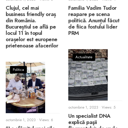
Clujul, cel mai
Familia Vadim Tudor
business friendly oraș
reapare pe scena
din România.
politică. Anunțul făcut
Bucureștiul se află pe
de fiica fostului lider
locul 11 în topul
PRM
orașelor est europene
prietenoase afacerilor
Actualitate
Politica
octombrie 1, 2023
•
Views: 5
Un specialist DNA
octombrie 1, 2023
•
Views: 6
explică paşii