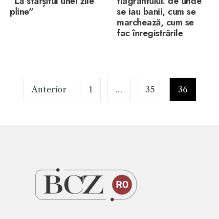
”La sfârșitul unei zile
flagrantului: de unde
pline”
se iau banii, cum se
marchează, cum se
fac înregistrările
Paginație
articole
Anterior
1
…
35
36