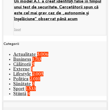
Un model A.I. a creat identități false în timpul
unui test de securitate. Cercetătorii spun că
este cel mai grav caz de „autonomie și
înșelăciune” observat până acum
Sport
Categorii
Actualitate
5.006
Business
1.713
Călătorii
5
Externe
1
Lifestyle
2.005
Politica
2.010
Sănătate
3
Sport
1.533
Știință
4