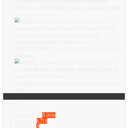
Trebuie să TERMINĂM odată cu această rușine
nu…
octombrie 19, 2024
TUNUL NOVUM. Cum sifonează, cum încasează
primarul…
mai 9, 2024
STUDIU. Cel mai bun risotto din lume nu provine
din…
iunie 7, 2023
Categorii
Actualitate
5.006
Business
1.713
Călătorii
5