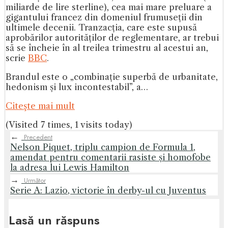
miliarde de lire sterline), cea mai mare preluare a
gigantului francez din domeniul frumuseții din
ultimele decenii. Tranzacția, care este supusă
aprobărilor autorităților de reglementare, ar trebui
să se încheie în al treilea trimestru al acestui an,
scrie
BBC
.
Brandul este o „combinație superbă de urbanitate,
hedonism și lux incontestabil”, a…
Citeşte mai mult
(Visited 7 times, 1 visits today)
←
Precedent
Nelson Piquet, triplu campion de Formula 1,
amendat pentru comentarii rasiste și homofobe
la adresa lui Lewis Hamilton
→
Următor
Serie A: Lazio, victorie în derby-ul cu Juventus
Lasă un răspuns