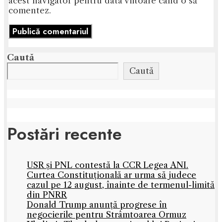
acest navigator pentru data viitoare când o să
comentez.
Caută
Caută
Postări recente
USR și PNL contestă la CCR Legea ANI.
Curtea Constituțională ar urma să judece
cazul pe 12 august, înainte de termenul-limită
din PNRR
Donald Trump anunță progrese în
negocierile pentru Strâmtoarea Ormuz