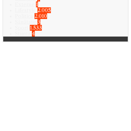
Externe
1
Lifestyle
2.005
Politica
2.010
Sănătate
3
Sport
1.533
Știință
4