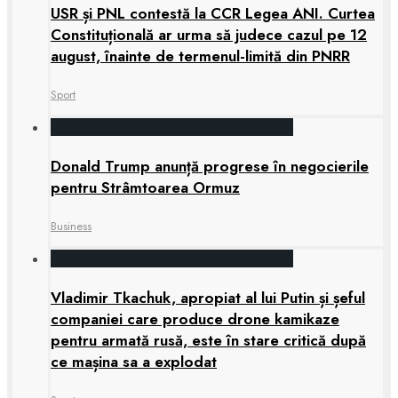
USR și PNL contestă la CCR Legea ANI. Curtea
Constituțională ar urma să judece cazul pe 12
august, înainte de termenul-limită din PNRR
Sport
Donald Trump anunță progrese în negocierile
pentru Strâmtoarea Ormuz
Business
Vladimir Tkachuk, apropiat al lui Putin și șeful
companiei care produce drone kamikaze
pentru armată rusă, este în stare critică după
ce mașina sa a explodat