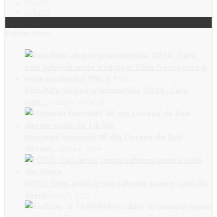
Sport
Știință
Popular Posts
Rezultate alegeri prezidențiale 2024. Care
sunt…
noiembrie 25, 2024
Mișcarea feministă 4B din Coreea de Sud
devine…
aprilie 9, 2024
FOTO. Cum arată prima cafenea pentru câini din
Atena
aprilie 9, 2023