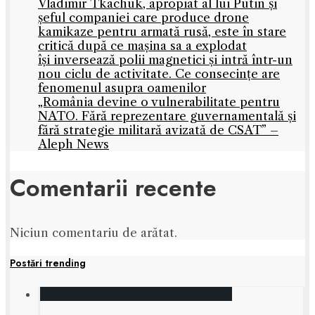
Vladimir Tkachuk, apropiat al lui Putin și
șeful companiei care produce drone
kamikaze pentru armată rusă, este în stare
critică după ce mașina sa a explodat
își inversează polii magnetici și intră într-un
nou ciclu de activitate. Ce consecințe are
fenomenul asupra oamenilor
„România devine o vulnerabilitate pentru
NATO. Fără reprezentare guvernamentală și
fără strategie militară avizată de CSAT” –
Aleph News
Comentarii recente
Niciun comentariu de arătat.
Postări trending