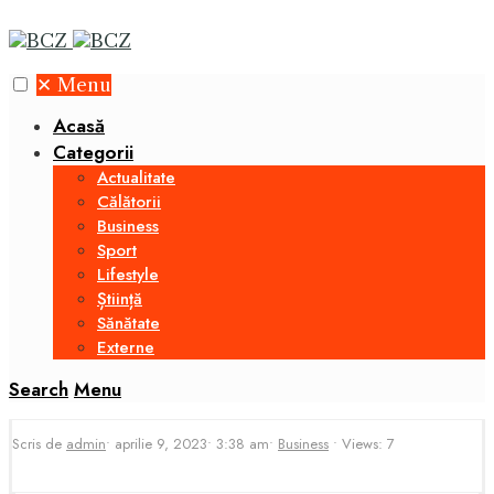
✕
Menu
Acasă
Categorii
Actualitate
Călătorii
Business
Sport
Lifestyle
Știință
Sănătate
Externe
Search
Menu
Scris de
admin
•
aprilie 9, 2023
•
3:38 am
•
Business
•
Views: 7