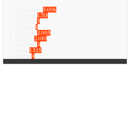
Actualitate
5.006
Business
1.715
Călătorii
5
Externe
1
Lifestyle
2.005
Politica
2.010
Sănătate
3
Sport
1.535
Știință
4