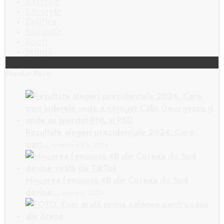
Externe
Lifestyle
Politica
Sănătate
Sport
Știință
Popular Posts
Rezultate alegeri prezidențiale 2024. Care
sunt…
noiembrie 25, 2024
Mișcarea feministă 4B din Coreea de Sud
devine…
aprilie 9, 2024