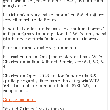
greu primul set, revenind de la 5-3 și ratând cinci
mingi de set.
La tiebreak a reușit să se impună cu 8-6, după trei
servicii pierdute de Bencic.
În setul al doilea, tunisiana a fost mult mai precisă
în fața jucătoarei aflate pe locul 11 WTA, reușind să
își adjudece victoria înaintea unui nou tiebreak.
Partida a durat două ore și un minut.
În urmă cu un an, Ons Jabeur pierdea finala WTA
Charleston în fața Belindei Bencic, scor 6-1, 5-7, 6-
4.
Charleston Open 2023 are loc în perioada 3-9
aprilie pe zgură și face parte din categoria WTA
500. Turneul are premii totale de $780.637, iar
campioana…
Citeşte mai mult
(Visited 7 times, 1 visits today)