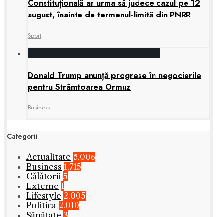
Constituțională ar urma să judece cazul pe 12
august, înainte de termenul-limită din PNRR
Sport
Donald Trump anunță progrese în negocierile
pentru Strâmtoarea Ormuz
Business
Categorii
Actualitate
5.006
Business
1.715
Călătorii
5
Externe
1
Lifestyle
2.005
Politica
2.010
Sănătate
3