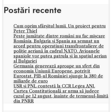
Postări recente
Cum oprim sfârșitul lumii. Un proiect pentru
Peter Thiel
Peste jumătate dintre români nu fac mișcare
România, Bulgaria și Spania au semnat un
acord pentru operațiuni transfrontaliere de
poliție aeriană în cadrul NATO. Avioanele
spaniole vor putea patrula și în spațiul aerian
al Bulgariei
Germania generează aproape un sfert din
economia Uniunii Europene, potrivit
Eurostat. PIB-ul României ajunge la 380 de
miliarde de euro
USR și PNL contestă la CCR Legea ANI.
Curtea Constituțională ar urma să judece
cazul pe 12 august, înainte de termenul-limită
din PNRR