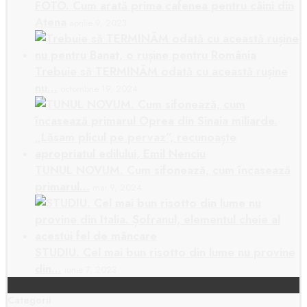
FOTO. Cum arată prima cafenea pentru câini din
Atena
aprilie 9, 2023
Trebuie să TERMINĂM odată cu această rușine
nu…
octombrie 19, 2024
TUNUL NOVUM. Cum sifonează, cum încasează
primarul…
mai 9, 2024
STUDIU. Cel mai bun risotto din lume nu provine
din…
iunie 7, 2023
Categorii