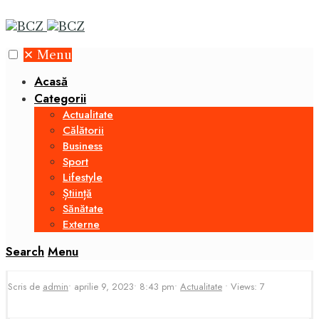
✕
Menu
Acasă
Categorii
Actualitate
Călătorii
Business
Sport
Lifestyle
Știință
Sănătate
Externe
Search
Menu
Scris de
admin
•
aprilie 9, 2023
•
8:43 pm
•
Actualitate
•
Views: 7