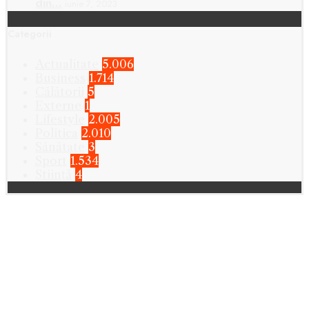
din…
iunie 7, 2023
Categorii
Actualitate
5.006
Business
1.714
Călătorii
5
Externe
1
Lifestyle
2.005
Politica
2.010
Sănătate
3
Sport
1.534
Știință
4