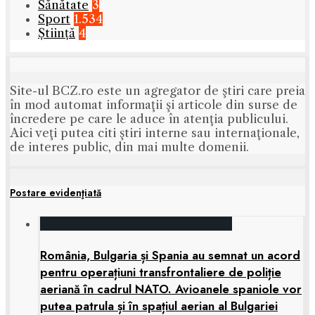
Sănătate
3
Sport
1.534
Știință
4
Site-ul BCZ.ro este un agregator de ştiri care preia
în mod automat informaţii şi articole din surse de
încredere pe care le aduce în atenţia publicului.
Aici veţi putea citi ştiri interne sau internaţionale,
de interes public, din mai multe domenii.
Postare evidenţiată
România, Bulgaria și Spania au semnat un acord
pentru operațiuni transfrontaliere de poliție
aeriană în cadrul NATO. Avioanele spaniole vor
putea patrula și în spațiul aerian al Bulgariei