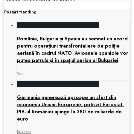
Postări trending
România, Bulgaria și Spania au semnat un acord
pentru operațiuni transfrontaliere de poliție
aeriană în cadrul NATO. Avioanele spaniole vor
putea patrula și în spațiul aerian al Bulgariei
Sport
Germania generează aproape un sfert din
economia Uniunii Europene, potrivit Eurostat.
PIB-ul României ajunge la 380 de miliarde de
euro
Business