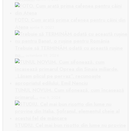
FOTO. Cum arată prima cafenea pentru câini din
Atena
aprilie 9, 2023
Trebuie să TERMINĂM odată cu această rușine
nu…
octombrie 19, 2024
TUNUL NOVUM. Cum sifonează, cum încasează
primarul…
mai 9, 2024
STUDIU. Cel mai bun risotto din lume nu provine