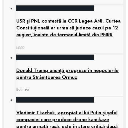
USR și PNL contestă la CCR Legea ANI. Curtea
Constituțională ar urma să judece cazul pe 12
august, înainte de termenul-limită din PNRR
Sport
Donald Trump anunță progrese în negocierile
pentru Strâmtoarea Ormuz
Business
Vladimir Tkachuk, apropiat al lui Putin și șeful
companiei care produce drone kamikaze
pentru armată rusă, este în stare critică după