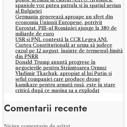
spaniole vor putea patrula și în spațiul aerian
al Bulgariei
Germania generează aproape un sfert din
economia Uniunii Europene, potrivit
Eurostat. PIB-ul României ajunge la 380 de
miliarde de euro
USR și PNL contestă la CCR Legea ANI.
Curtea Constituțională ar urma să judece
cazul pe 12 august, înainte de termenul-limită
din PNRR
Donald Trump anunță progrese în
negocierile pentru Strâmtoarea Ormuz
Vladimir Tkachuk, apropiat al lui Putin și
șeful companiei care produce drone
kamikaze pentru armată rusă, este în stare
critică după ce mașina sa a explodat
Comentarii recente
Niciun comentariu de arătat.