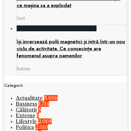
ce mașina sa a explodat
Sport
își inversează polii magnetici și intră într-un nou
ciclu de activitate. Ce consecințe are
fenomenul asupra oamenilor
Business
Categorii
Actualitate
5.006
Business
1.714
Călătorii
5
Externe
1
Lifestyle
2.005
Politica
2.010