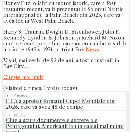
Honey Fitz, o iaht cu motor istoric, care a fost
restaurat recent, va fi prezentat la Salonul Nautic
Internațional de la Palm Beach din 2023, care va
avea loc în West Palm Beach.
Harry S. Truman, Dwight D. Eisenhower, John F.
Kennedy, Lyndon B. Johnson și Richard M. Nixon
sunt cei cinci președinți care au comandat vasul de
lux între 1945 și 1971, potrivit Fox
News
.
Vasul, mai vechi de 92 de ani, a fost construit în
Bay City,…
Citeşte mai mult
(Visited 6 times, 1 visits today)
←
Precedent
FIFA a aprobat formatul Cupei Mondiale din
2026, care va avea 48 de echipe
→
Următor
Cine a scurs documentele secrete ale
Pentagonului. Americanii iau în calcul mai multe