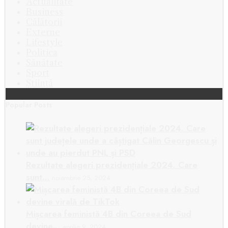
Actualitate
Business
Călătorii
Externe
Lifestyle
Politica
Sănătate
Sport
Știință
Popular Posts
Rezultate alegeri prezidențiale 2024. Care
sunt…
noiembrie 25, 2024
Mișcarea feministă 4B din Coreea de Sud
devine…
aprilie 9, 2024