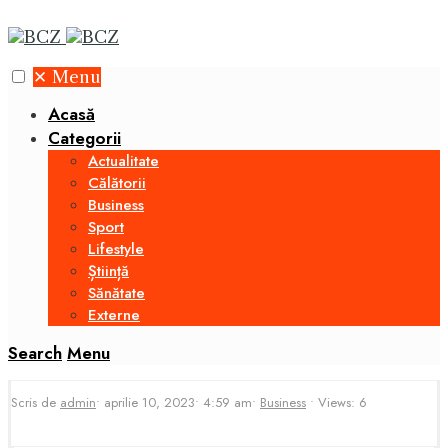
✕
Menu
Acasă
Categorii
Actualitate
Călătorii
Business
Sport
Lifestyle
Știință
Sănătate
Externe
Search
Menu
Scris de
admin
•
aprilie 10, 2023
•
4:59 am
•
Business
•
Views: 6