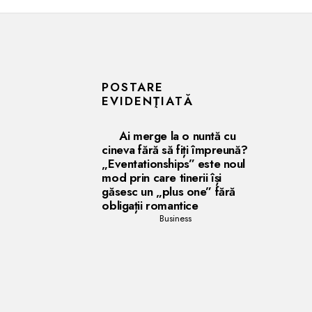
POSTARE
EVIDENŢIATĂ
Ai merge la o nuntă cu
cineva fără să fiți împreună?
„Eventationships” este noul
mod prin care tinerii își
găsesc un „plus one” fără
obligații romantice
Business