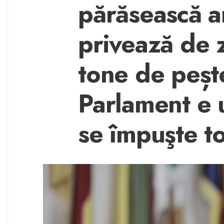
părăsească a
privează de 
tone de peșt
Parlament e 
se împuşte to