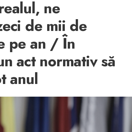
realul, ne
zeci de mii de
e pe an / În
un act normativ să
t anul