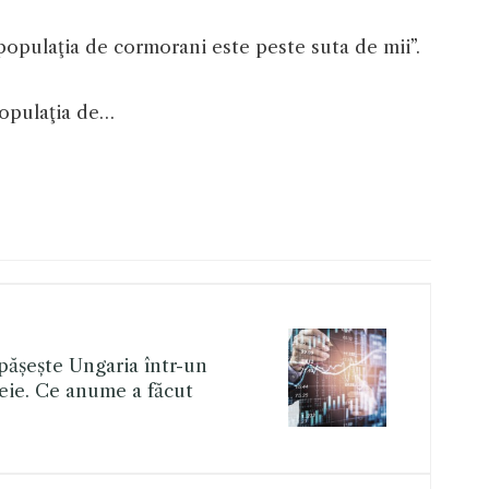
„populaţia de cormorani este peste suta de mii”.
populaţia de…
ășește Ungaria într-un
ie. Ce anume a făcut