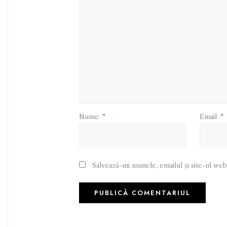
Nume
*
Email
*
Salvează-mi numele, emailul și site-ul web