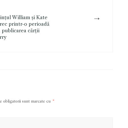
→
nțul William și Kate
rec printr-o perioadă
 publicarea cărții
rry
 obligatorii sunt marcate cu
*