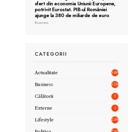
sfert din economia Uniunii Europene,
potrivit Eurostat. PIB-ul României
ajunge la 380 de miliarde de euro
Business
CATEGORII
Actualitate
5.006
Business
1.716
Călătorii
5
Externe
1
Lifestyle
2.005
Politica
2.010