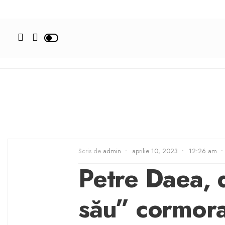
Scris de
admin
•
aprilie 10, 2023
•
12:26 am
•
Petre Daea, 
său” cormora