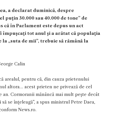
aea, a declarat duminică, despre
el puţin 30.000 sau 40.000 de tone” de
us că în Parlament este depus un act
i împuşcaţi tot anul şi a arătat că populaţia
la „suta de mii”, trebuie să rămână la
George Calin
ă arealul, pentru că, din cauza prietenului
ul altora… acest prieten ne privează de cel
e an. Cormoranii mănâncă mai mult peşte decât
i să se înţeleagă”, a spus ministrul Petre Daea,
 conform News.ro.