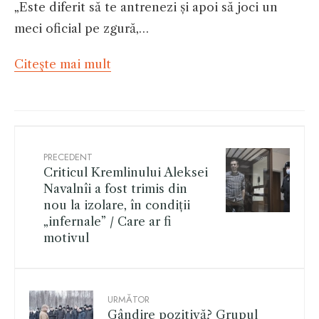
„Este diferit să te antrenezi și apoi să joci un
meci oficial pe zgură,…
Citeşte mai mult
PRECEDENT
Criticul Kremlinului Aleksei
Navalnîi a fost trimis din
nou la izolare, în condiții
„infernale” / Care ar fi
motivul
URMĂTOR
Gândire pozitivă? Grupul