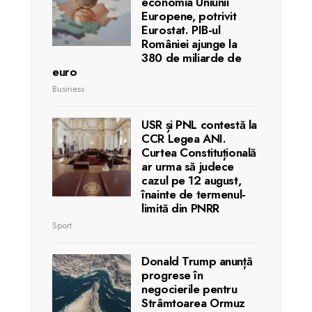
economia Uniunii
Europene, potrivit
Eurostat. PIB-ul
României ajunge la
380 de miliarde de
euro
Business
USR și PNL contestă la
CCR Legea ANI.
Curtea Constituțională
ar urma să judece
cazul pe 12 august,
înainte de termenul-
limită din PNRR
Sport
Donald Trump anunță
progrese în
negocierile pentru
Strâmtoarea Ormuz