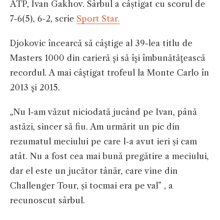
ATP, Ivan Gakhov. Sârbul a câștigat cu scorul de
7-6(5), 6-2, scrie
Sport Star.
Djokovic încearcă să câştige al 39-lea titlu de
Masters 1000 din carieră şi să îşi îmbunătăţească
recordul. A mai câştigat trofeul la Monte Carlo în
2013 şi 2015.
„Nu l-am văzut niciodată jucând pe Ivan, până
astăzi, sincer să fiu. Am urmărit un pic din
rezumatul meciului pe care l-a avut ieri și cam
atât. Nu a fost cea mai bună pregătire a meciului,
dar el este un jucător tânăr, care vine din
Challenger Tour, și tocmai era pe val” , a
recunoscut sârbul.