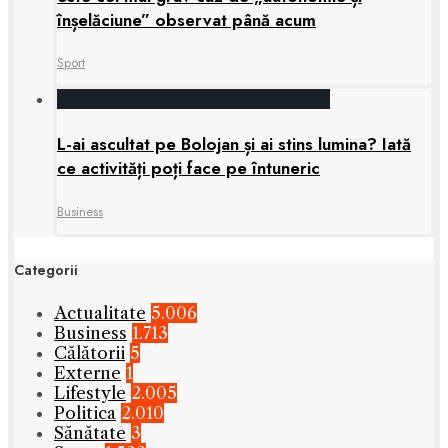
înșelăciune” observat până acum
Sport
L-ai ascultat pe Bolojan și ai stins lumina? Iată
ce activități poți face pe întuneric
Business
Categorii
Actualitate
5.006
Business
1.713
Călătorii
5
Externe
1
Lifestyle
2.005
Politica
2.010
Sănătate
3