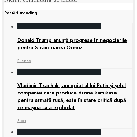
Postări trending
Donald Trump anunță progrese în negocierile
pentru Strâmtoarea Ormuz
Business
Vladimir Tkachuk, apropiat al lui Putin și șeful
companiei care produce drone kamikaze
pentru armată rusă, este în stare critică după
ce mașina sa a explodat
Sport