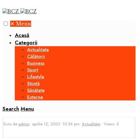
✕
Menu
Acasă
Categorii
Actualitate
Călătorii
Business
Sport
Lifestyle
Știință
Sănătate
Externe
Search
Menu
Scris de
admin
•
aprilie 12, 2023
•
10:36 pm
•
Actualitate
•
Views: 5