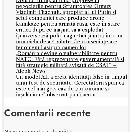
Donald Trump anunță progrese în
negocierile pentru Strâmtoarea Ormuz
Vladimir Tkachuk, apropiat al lui Putin și
șeful companiei care produce drone
kamikaze pentru armată rusă, este în stare
critică după ce mașina sa a explodat
își inversează polii magnetici și intră într-un
nou ciclu de activitate. Ce consecințe are
fenomenul asupra oamenilor
„România devine o vulnerabilitate pentru
NATO. Fără reprezentare guvernamentală și
fără strategie militară avizată de CSAT” –
Aleph News
Un model A.I. a creat identități false în timpul
unui test de securitate. Cercetătorii spun că
este cel mai grav caz de „autonomie și
înșelăciune” observat până acum
Comentarii recente
Niciun comentariu de arătat.