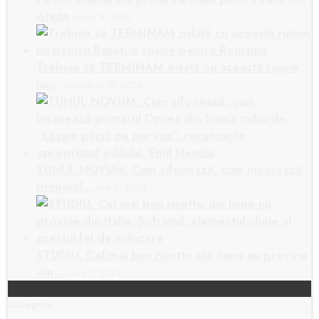
Atena
aprilie 9, 2023
Trebuie să TERMINĂM odată cu această rușine
nu…
octombrie 19, 2024
TUNUL NOVUM. Cum sifonează, cum încasează
primarul…
mai 9, 2024
STUDIU. Cel mai bun risotto din lume nu provine
din…
iunie 7, 2023
Categorii