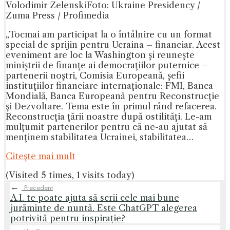
Volodimir Zelenski
Foto: Ukraine Presidency /
Zuma Press / Profimedia
„Tocmai am participat la o întâlnire cu un format
special de sprijin pentru Ucraina – financiar. Acest
eveniment are loc la Washington şi reuneşte
miniştrii de finanţe ai democraţiilor puternice –
partenerii noştri, Comisia Europeană, şefii
instituţiilor financiare internaţionale: FMI, Banca
Mondială, Banca Europeană pentru Reconstrucţie
şi Dezvoltare. Tema este în primul rând refacerea.
Reconstrucţia ţării noastre după ostilităţi. Le-am
mulţumit partenerilor pentru că ne-au ajutat să
menţinem stabilitatea Ucrainei, stabilitatea…
Citeşte mai mult
(Visited 5 times, 1 visits today)
←
Precedent
A.I. te poate ajuta să scrii cele mai bune
jurăminte de nuntă. Este ChatGPT alegerea
potrivită pentru inspirație?