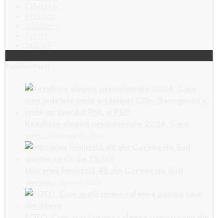
Lifestyle
Politica
Sănătate
Sport
Știință
Popular Posts
Rezultate alegeri prezidențiale 2024. Care
sunt…
noiembrie 25, 2024
Mișcarea feministă 4B din Coreea de Sud
devine…
aprilie 9, 2024
FOTO. Cum arată prima cafenea pentru câini din