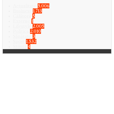
Actualitate
5.006
Business
1.713
Călătorii
5
Externe
1
Lifestyle
2.005
Politica
2.010
Sănătate
3
Sport
1.532
Știință
4