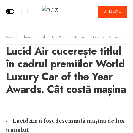
MENU
Scris de
admin
•
aprilie 13, 2023
•
7:43 pm
•
Business
•
Views: 5
Lucid Air cucerește titlul
în cadrul premiilor World
Luxury Car of the Year
Awards. Cât costă mașina
Lucid Air a fost desemnată mașina de lux
a anului.