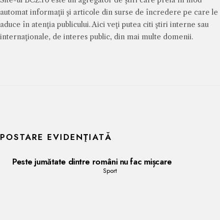
Site-ul BCZ.ro este un agregator de ştiri care preia în mod
automat informaţii şi articole din surse de încredere pe care le
aduce în atenţia publicului. Aici veţi putea citi ştiri interne sau
internaţionale, de interes public, din mai multe domenii.
POSTARE EVIDENŢIATĂ
Peste jumătate dintre români nu fac mișcare
Sport