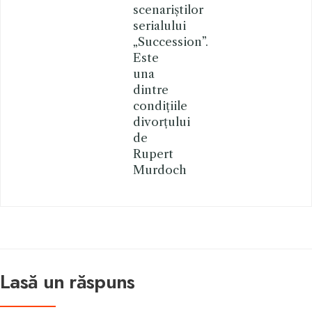
scenariștilor
serialului
„Succession”.
Este
una
dintre
condițiile
divorțului
de
Rupert
Murdoch
Lasă un răspuns