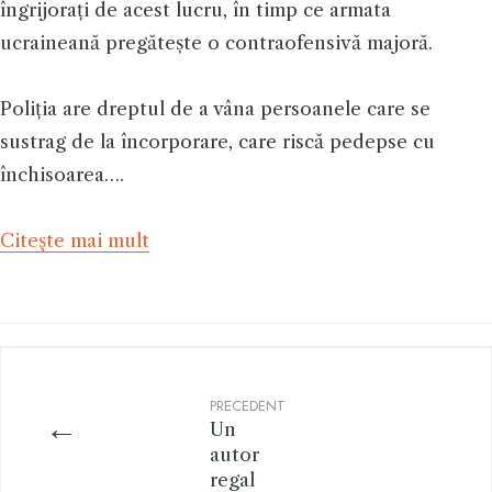
îngrijorați de acest lucru, în timp ce armata
ucraineană pregătește o contraofensivă majoră.
Poliția are dreptul de a vâna persoanele care se
sustrag de la încorporare, care riscă pedepse cu
închisoarea….
Citeşte mai mult
PRECEDENT
←
Un
autor
regal