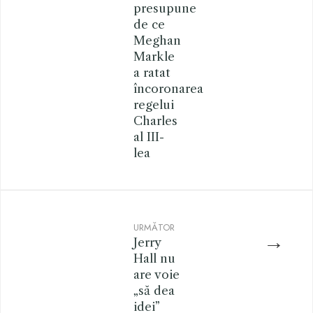
presupune
de ce
Meghan
Markle
a ratat
încoronarea
regelui
Charles
al III-
lea
URMĂTOR
→
Jerry
Hall nu
are voie
„să dea
idei”