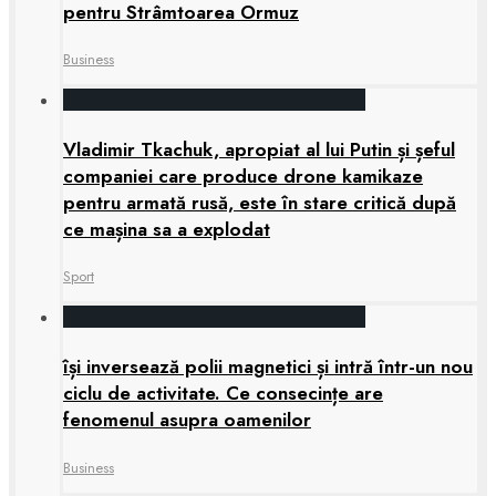
pentru Strâmtoarea Ormuz
Business
Vladimir Tkachuk, apropiat al lui Putin și șeful
companiei care produce drone kamikaze
pentru armată rusă, este în stare critică după
ce mașina sa a explodat
Sport
își inversează polii magnetici și intră într-un nou
ciclu de activitate. Ce consecințe are
fenomenul asupra oamenilor
Business