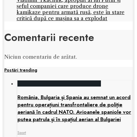
Vladimir Tkachuk, apropiat al lui Putin și
șeful companiei care produce drone
kamikaze pentru armată rusă, este în stare
critică după ce mașina sa a explodat
Comentarii recente
Niciun comentariu de arătat.
Postări trending
România, Bulgaria și Spania au semnat un acord
pentru operațiuni transfrontaliere de poliție
aeriană în cadrul NATO. Avioanele spaniole vor
putea patrula și în spațiul aerian al Bulgariei
Sport