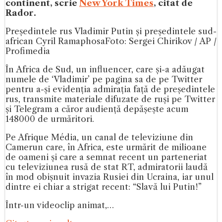
continent, scrie
New York Times
, citat de
Rador.
Președintele rus Vladimir Putin și președintele sud-
african Cyril Ramaphosa
Foto: Sergei Chirikov / AP /
Profimedia
În Africa de Sud, un influencer, care și-a adăugat
numele de ‘Vladimir’ pe pagina sa de pe Twitter
pentru a-și evidenția admirația față de președintele
rus, transmite materiale difuzate de ruși pe Twitter
și Telegram a căror audiență depășește acum
148000 de urmăritori.
Pe Afrique Média, un canal de televiziune din
Camerun care, în Africa, este urmărit de milioane
de oameni și care a semnat recent un parteneriat
cu televiziunea rusă de stat RT, admiratorii laudă
în mod obișnuit invazia Rusiei din Ucraina, iar unul
dintre ei chiar a strigat recent: “Slavă lui Putin!”
Într-un videoclip animat,…