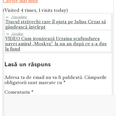
Citeşte mai mult
(Visited 4 times, 1 visits today)
←
Precedent
Trucul străvechi care îl ajuta pe Iulius Cezar să
gândească înțelept
→
Următor
VIDEO Cum ironizează Ucraina scufundarea
navei amiral „Moskva”, la un an după ce s-a dus
la fund
Lasă un răspuns
Adresa ta de email nu va fi publicată.
Câmpurile
obligatorii sunt marcate cu
*
Comentariu
*