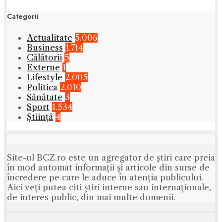
Categorii
Actualitate
5.006
Business
1.714
Călătorii
5
Externe
1
Lifestyle
2.005
Politica
2.010
Sănătate
3
Sport
1.534
Știință
4
Site-ul BCZ.ro este un agregator de ştiri care preia
în mod automat informaţii şi articole din surse de
încredere pe care le aduce în atenţia publicului.
Aici veţi putea citi ştiri interne sau internaţionale,
de interes public, din mai multe domenii.