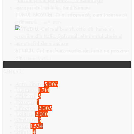
TUNUL NOVUM. Cum sifonează, cum încasează
primarul…
mai 9, 2024
STUDIU. Cel mai bun risotto din lume nu provine
din…
iunie 7, 2023
Categorii
Actualitate
5.006
Business
1.714
Călătorii
5
Externe
1
Lifestyle
2.005
Politica
2.010
Sănătate
3
Sport
1.534
Știință
4