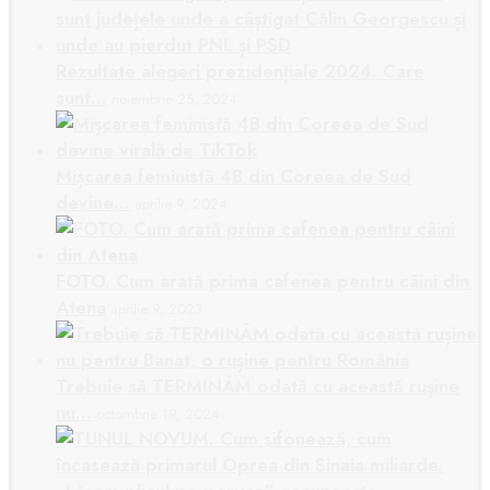
Rezultate alegeri prezidențiale 2024. Care
sunt…
noiembrie 25, 2024
Mișcarea feministă 4B din Coreea de Sud
devine…
aprilie 9, 2024
FOTO. Cum arată prima cafenea pentru câini din
Atena
aprilie 9, 2023
Trebuie să TERMINĂM odată cu această rușine
nu…
octombrie 19, 2024