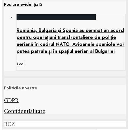
Postare evidenţiată
România, Bulgaria și Spania au semnat un acord
pentru operațiuni transfrontaliere de poliție
aeriană în cadrul NATO. Avioanele spaniole vor
putea patrula și în spațiul aerian al Bulgariei
Sport
Politicile noastre
GDPR
Confidentialitate
BCZ