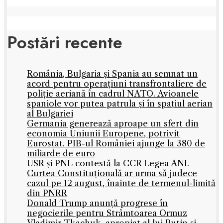
Postări recente
România, Bulgaria și Spania au semnat un
acord pentru operațiuni transfrontaliere de
poliție aeriană în cadrul NATO. Avioanele
spaniole vor putea patrula și în spațiul aerian
al Bulgariei
Germania generează aproape un sfert din
economia Uniunii Europene, potrivit
Eurostat. PIB-ul României ajunge la 380 de
miliarde de euro
USR și PNL contestă la CCR Legea ANI.
Curtea Constituțională ar urma să judece
cazul pe 12 august, înainte de termenul-limită
din PNRR
Donald Trump anunță progrese în
negocierile pentru Strâmtoarea Ormuz