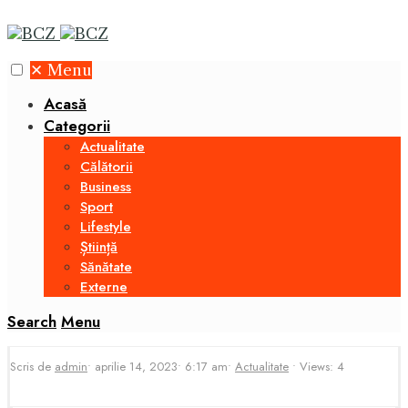
✕
Menu
Acasă
Categorii
Actualitate
Călătorii
Business
Sport
Lifestyle
Știință
Sănătate
Externe
Search
Menu
Scris de
admin
•
aprilie 14, 2023
•
6:17 am
•
Actualitate
•
Views: 4