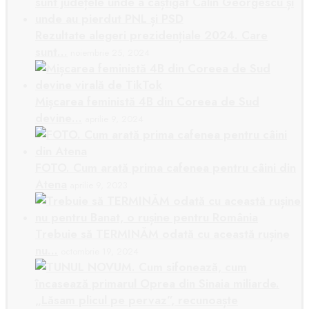
Rezultate alegeri prezidențiale 2024. Care
sunt…
noiembrie 25, 2024
Mișcarea feministă 4B din Coreea de Sud
devine…
aprilie 9, 2024
FOTO. Cum arată prima cafenea pentru câini din
Atena
aprilie 9, 2023
Trebuie să TERMINĂM odată cu această rușine
nu…
octombrie 19, 2024