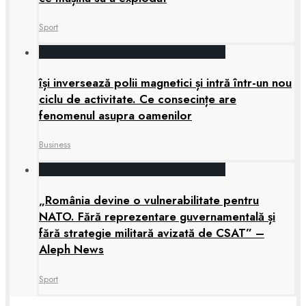
Sport
își inversează polii magnetici și intră într-un nou
ciclu de activitate. Ce consecințe are
fenomenul asupra oamenilor
Business
„România devine o vulnerabilitate pentru
NATO. Fără reprezentare guvernamentală și
fără strategie militară avizată de CSAT” –
Aleph News
Sport