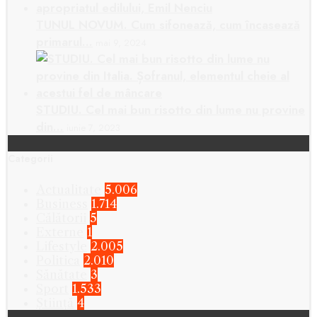
TUNUL NOVUM. Cum sifonează, cum încasează
primarul…
mai 9, 2024
STUDIU. Cel mai bun risotto din lume nu provine
din…
iunie 7, 2023
Categorii
Actualitate
5.006
Business
1.714
Călătorii
5
Externe
1
Lifestyle
2.005
Politica
2.010
Sănătate
3
Sport
1.533
Știință
4