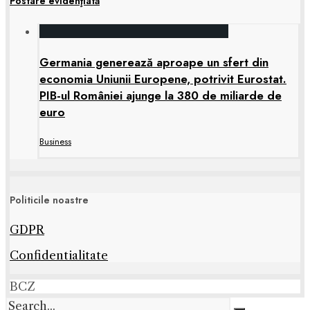
Postare evidenţiată
Germania generează aproape un sfert din
economia Uniunii Europene, potrivit Eurostat.
PIB-ul României ajunge la 380 de miliarde de
euro
Business
Politicile noastre
GDPR
Confidentialitate
BCZ