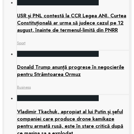
USR și PNL contestă la CCR Legea ANI. Curtea
Constituțională ar urma să judece cazul pe 12
august, înainte de termenul-limită din PNRR
Sport
Donald Trump anunță progrese în negocierile
pentru Strâmtoarea Ormuz
Business
Vladimir Tkachuk, apropiat al lui Putin și șeful
companiei care produce drone kamikaze
pentru armată rusă, este în stare critică după
ce mașina sa a explodat