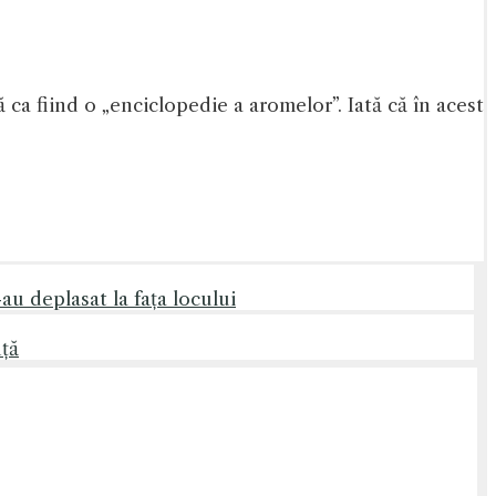
ă ca fiind o „enciclopedie a aromelor”. Iată că în acest
u deplasat la fața locului
nță