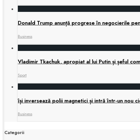
Donald Trump anunță progrese în negocierile pe
Business
Vladimir Tkachuk, apropiat al lui Putin și șeful 
Sport
își inversează polii magnetici și intră într-un nou
Business
Categorii