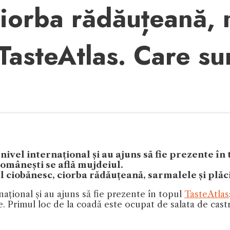
iorba rădăuțeană, mi
TasteAtlas. Care su
ivel internațional și au ajuns să fie prezente în
omânești se află mujdeiul.
ul ciobănesc, ciorba rădăuțeană, sarmalele și plăc
rnațional și au ajuns să fie prezente în topul
TasteAtlas
e. Primul loc de la coadă este ocupat de salata de castra