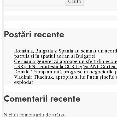
Caută
Postări recente
România, Bulgaria și Spania au semnat un acord
patrula și în spațiul aerian al Bulgariei
Germania generează aproape un sfert din econo
USR și PNL contestă la CCR Legea ANI. Curtea C
Donald Trump anunță progrese în negocierile
Vladimir Tkachuk, apropiat al lui Putin și șefu
explodat
Comentarii recente
Niciun comentariu de arătat.