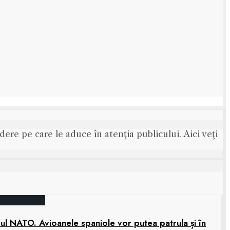
ere pe care le aduce în atenţia publicului. Aici veţi
rul NATO. Avioanele spaniole vor putea patrula și în