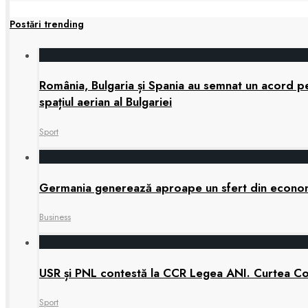
Postări trending
România, Bulgaria și Spania au semnat un acord pen
spațiul aerian al Bulgariei
Sport
Germania generează aproape un sfert din economia
Business
USR și PNL contestă la CCR Legea ANI. Curtea Cons
Sport