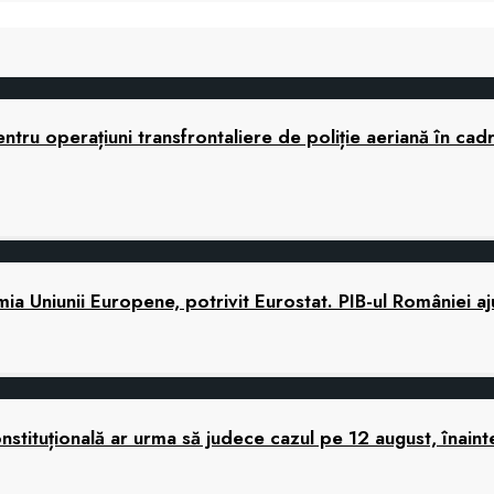
tru operațiuni transfrontaliere de poliție aeriană în cad
 Uniunii Europene, potrivit Eurostat. PIB-ul României a
tituțională ar urma să judece cazul pe 12 august, înaint