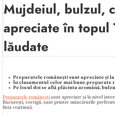
Mujdeiul, bulzul, c
apreciate în topul 
lăudate
Preparatele românești sunt apreciate și la n
În clasamentul celor mai bune preparate r
Pe locul doi se află plăcinta aromână, bulz
Preparatele românești
sunt apreciate și la nivel inte
București, covrigii, sunt printre mâncărurile preferat
lista continuă.