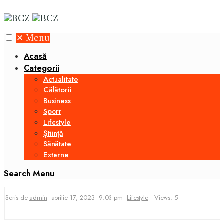
✕
Menu
Acasă
Categorii
Actualitate
Călătorii
Business
Sport
Lifestyle
Știință
Sănătate
Externe
Search
Menu
Scris de
admin
•
aprilie 17, 2023
•
9:03 pm
•
Lifestyle
•
Views: 5