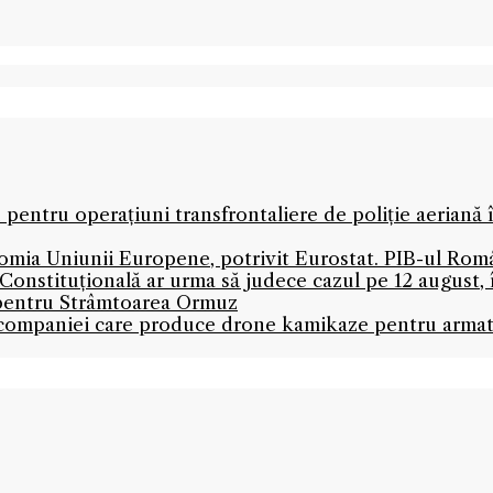
 pentru operațiuni transfrontaliere de poliție aeriană
mia Uniunii Europene, potrivit Eurostat. PIB-ul Româ
onstituțională ar urma să judece cazul pe 12 august,
 pentru Strâmtoarea Ormuz
l companiei care produce drone kamikaze pentru armată 