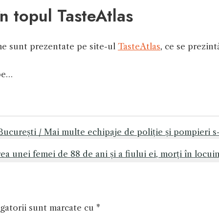
 topul TasteAtlas
me sunt prezentate pe site-ul
TasteAtlas
, ce se prezint
 pe…
urești / Mai multe echipaje de poliție și pompieri s-a
a unei femei de 88 de ani și a fiului ei, morți în locui
gatorii sunt marcate cu
*