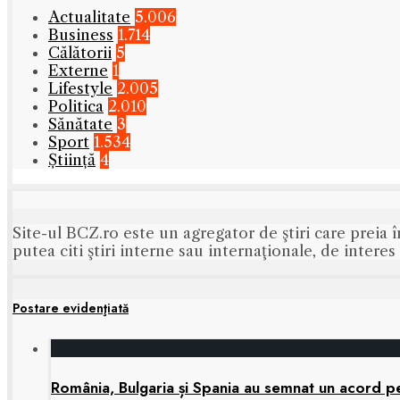
Actualitate
5.006
Business
1.714
Călătorii
5
Externe
1
Lifestyle
2.005
Politica
2.010
Sănătate
3
Sport
1.534
Știință
4
Site-ul BCZ.ro este un agregator de ştiri care preia î
putea citi ştiri interne sau internaţionale, de intere
Postare evidenţiată
România, Bulgaria și Spania au semnat un acord pen