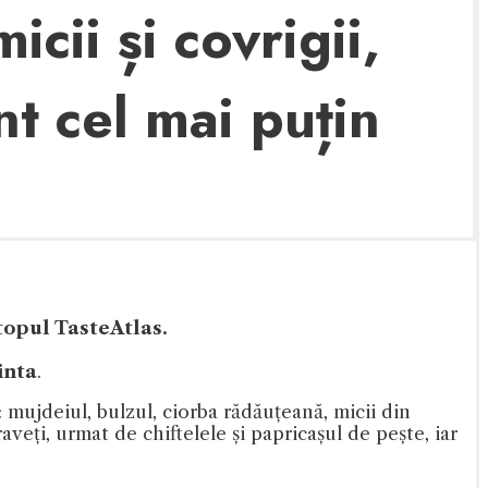
cii și covrigii,
nt cel mai puțin
 topul TasteAtlas.
inta
.
: mujdeiul, bulzul, ciorba rădăuțeană, micii din
veți, urmat de chiftelele și papricașul de pește, iar