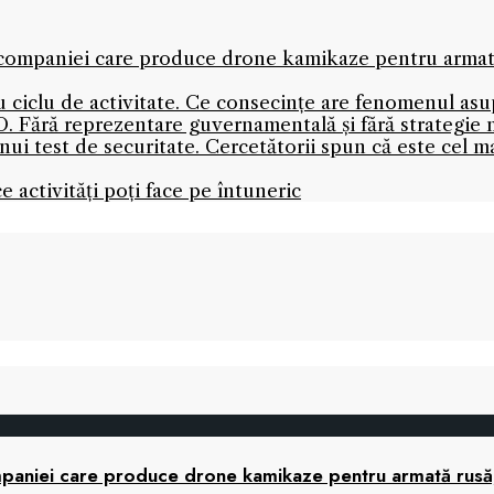
l companiei care produce drone kamikaze pentru armată 
nou ciclu de activitate. Ce consecințe are fenomenul as
. Fără reprezentare guvernamentală și fără strategie 
 unui test de securitate. Cercetătorii spun că este cel 
ce activități poți face pe întuneric
companiei care produce drone kamikaze pentru armată rusă,