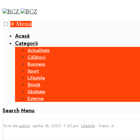
✕
Menu
Acasă
Categorii
Actualitate
Călătorii
Business
Sport
Lifestyle
Știință
Sănătate
Externe
Search
Menu
Scris de
admin
•
aprilie 18, 2023
•
7:45 pm
•
Lifestyle
•
Views: 6