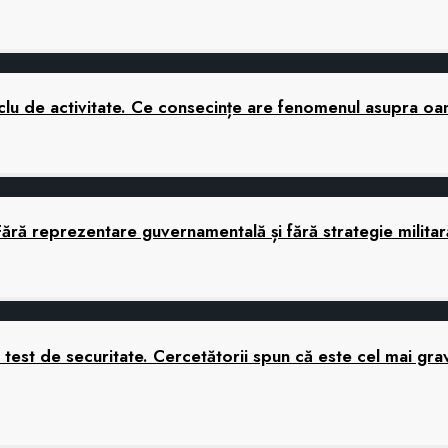
 ciclu de activitate. Ce consecințe are fenomenul asupra o
Fără reprezentare guvernamentală și fără strategie mili
nui test de securitate. Cercetătorii spun că este cel mai 