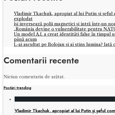
Vladimir Tkachuk, apropiat al lui Putin și șefu
explodat
își inversează polii magnetici și intră într-un 
„România devine o vulnerabilitate pentru NATO
Un model A.I. a creat identități false în timpul
până acum
L-ai ascultat pe Bolojan și ai stins lumina? Iată 
Comentarii recente
Niciun comentariu de arătat.
Postări trending
Vladimir Tkachuk, apropiat al lui Putin și șeful 