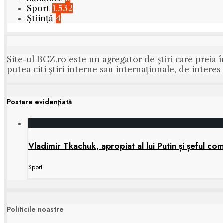
Sport
1.532
Știință
4
Site-ul BCZ.ro este un agregator de ştiri care preia î
putea citi ştiri interne sau internaţionale, de intere
Postare evidenţiată
Vladimir Tkachuk, apropiat al lui Putin și șeful 
Sport
Politicile noastre