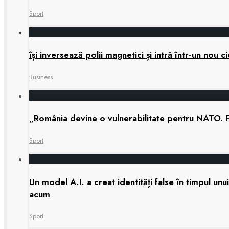
Sport
își inversează polii magnetici și intră într-un nou
Business
„România devine o vulnerabilitate pentru NATO. 
Sport
Un model A.I. a creat identități false în timpul u
acum
Sport