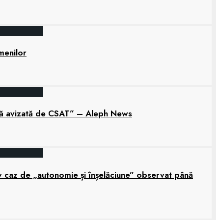
amenilor
tară avizată de CSAT” – Aleph News
grav caz de „autonomie și înșelăciune” observat până