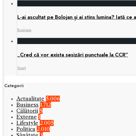
L-ai ascultat pe Bolojan și ai stins lumina? Iată ce a
Business
„Cred că vor exista sesizări punctuale la CCR”
Sport
Categorii
Actualitate
5.006
Business
1.712
Călătorii
5
Externe
1
Lifestyle
2.005
Politica
2.010
Sănătate
3