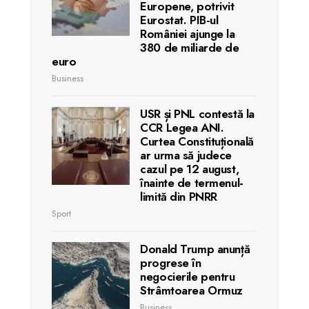
Europene, potrivit
Eurostat. PIB-ul
României ajunge la
380 de miliarde de
euro
Business
USR și PNL contestă la
CCR Legea ANI.
Curtea Constituțională
ar urma să judece
cazul pe 12 august,
înainte de termenul-
limită din PNRR
Sport
Donald Trump anunță
progrese în
negocierile pentru
Strâmtoarea Ormuz
Business