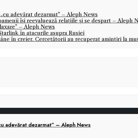
fi „cu adevărat dezarmat” – Aleph News
oamenii își reevaluează relațiile și se despart – Aleph
relaxare” – Aleph News
tarlink în atacurile asupra Rusiei
ne în creier. Cercetătorii au recuperat amintiri la mu
 „cu adevărat dezarmat” – Aleph News