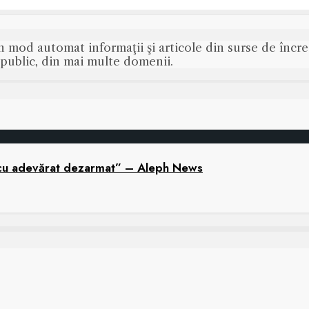
n mod automat informaţii şi articole din surse de încred
s public, din mai multe domenii.
 „cu adevărat dezarmat” – Aleph News