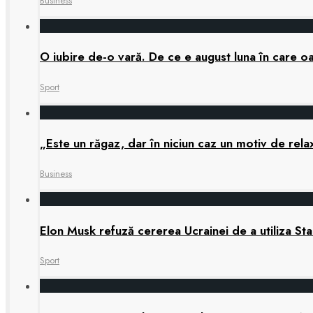
Business
O iubire de-o vară. De ce e august luna în care oa
Sport
„Este un răgaz, dar în niciun caz un motiv de re
Business
Elon Musk refuză cererea Ucrainei de a utiliza Star
Sport