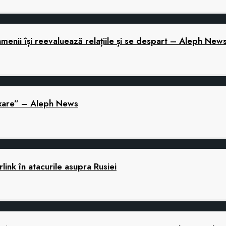
menii își reevaluează relațiile și se despart – Aleph New
laxare” – Aleph News
link în atacurile asupra Rusiei