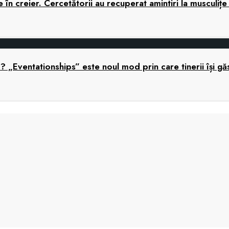
în creier. Cercetătorii au recuperat amintiri la musculițe
ă? „Eventationships” este noul mod prin care tinerii își gă