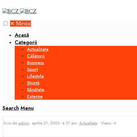
✕
Menu
Acasă
Categorii
Actualitate
Călătorii
Business
Sport
Lifestyle
Știință
Sănătate
Externe
Search
Menu
Scris de
admin
•
aprilie 21, 2023
•
4:37 am
•
Actualitate
•
Views: 4