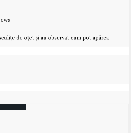
 News
sculițe de oțet și au observat cum pot apărea