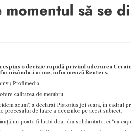
 momentul să se di
a respins o decizie rapidă privind aderarea Ucrain
e furnizându-i arme, informează Reuters.
lamy / Profimedia
i ofere calitatea de membru.
dem acum”, a declarat Pistorius joi seara, în cadrul p
e procesului de luare a deciziilor pe acest subiect.
ianţă nu poate fi luată doar din solidaritate, ci “cu capu