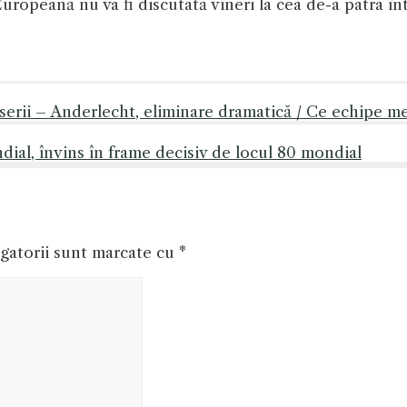
uropeană nu va fi discutată vineri la cea de-a patra î
rii – Anderlecht, eliminare dramatică / Ce echipe me
al, învins în frame decisiv de locul 80 mondial
gatorii sunt marcate cu
*