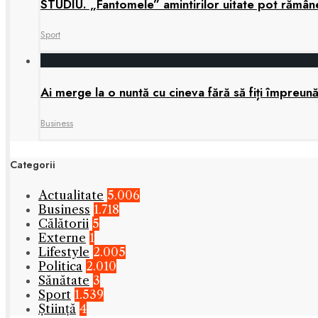
STUDIU. „Fantomele” amintirilor uitate pot rămâne 
Sport
Ai merge la o nuntă cu cineva fără să fiți împreun
Business
Categorii
Actualitate
5.006
Business
1.718
Călătorii
5
Externe
1
Lifestyle
2.005
Politica
2.010
Sănătate
3
Sport
1.539
Știință
4