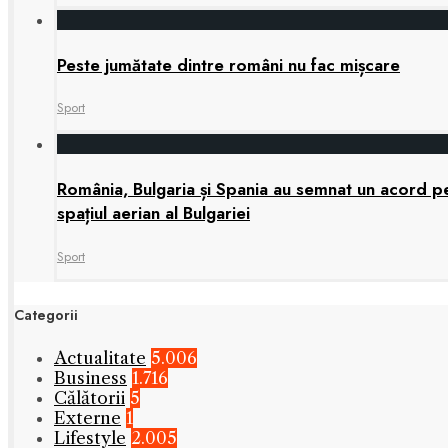
Peste jumătate dintre români nu fac mișcare
Sport
România, Bulgaria și Spania au semnat un acord pen
spațiul aerian al Bulgariei
Sport
Categorii
Actualitate
5.006
Business
1.716
Călătorii
5
Externe
1
Lifestyle
2.005