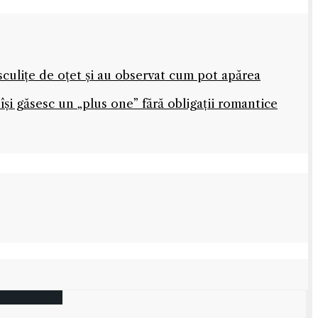
sculițe de oțet și au observat cum pot apărea
își găsesc un „plus one” fără obligații romantice