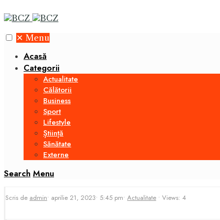
✕
Menu
Acasă
Categorii
Actualitate
Călătorii
Business
Sport
Lifestyle
Știință
Sănătate
Externe
Search
Menu
Scris de
admin
•
aprilie 21, 2023
•
5:45 pm
•
Actualitate
•
Views: 4