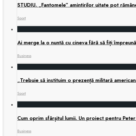
STUDIU. „Fantomele” amintirilor uitate pot rămâne 
Sport
Ai merge la o nuntă cu cineva fără să fiți împreun
Business
„Trebuie să instituim o prezență militară america
Sport
Cum oprim sfârșitul lumii. Un proiect pentru Peter
Business