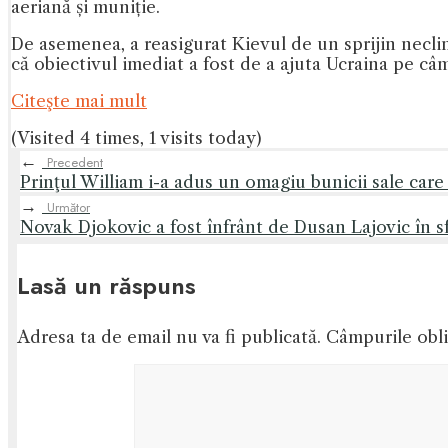
aeriană și muniție.
De asemenea, a reasigurat Kievul de un sprijin neclint
că obiectivul imediat a fost de a ajuta Ucraina pe câ
Citeşte mai mult
(Visited 4 times, 1 visits today)
←
Precedent
Prinţul William i-a adus un omagiu bunicii sale care 
→
Următor
Novak Djokovic a fost înfrânt de Dusan Lajovic în s
Lasă un răspuns
Adresa ta de email nu va fi publicată.
Câmpurile obli