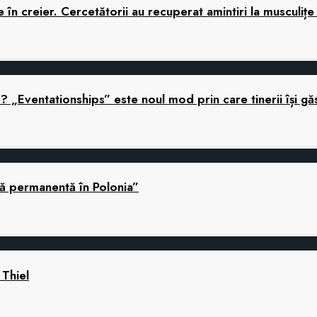
în creier. Cercetătorii au recuperat amintiri la musculițe
ă? „Eventationships” este noul mod prin care tinerii își gă
nă permanentă în Polonia”
 Thiel