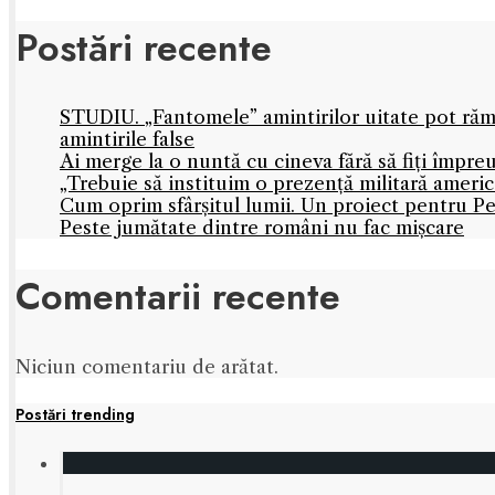
Postări recente
STUDIU. „Fantomele” amintirilor uitate pot rămâ
amintirile false
Ai merge la o nuntă cu cineva fără să fiți împre
„Trebuie să instituim o prezență militară amer
Cum oprim sfârșitul lumii. Un proiect pentru Pe
Peste jumătate dintre români nu fac mișcare
Comentarii recente
Niciun comentariu de arătat.
Postări trending