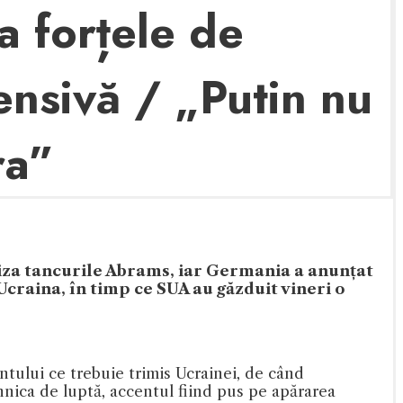
da forțele de
ensivă / „Putin nu
ra”
liza tancurile Abrams, iar Germania a anunțat
craina, în timp ce SUA au găzduit vineri o
tului ce trebuie trimis Ucrainei, de când
hnica de luptă, accentul fiind pus pe apărarea