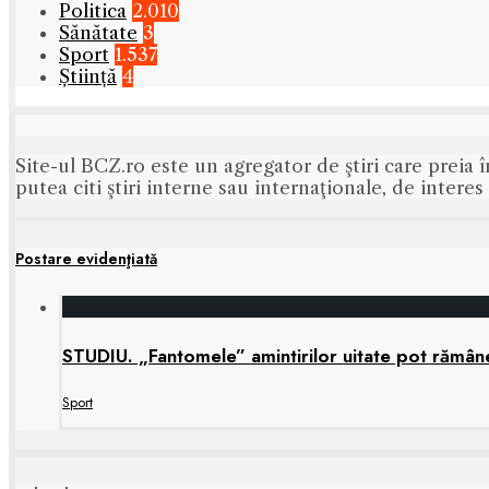
Politica
2.010
Sănătate
3
Sport
1.537
Știință
4
Site-ul BCZ.ro este un agregator de ştiri care preia î
putea citi ştiri interne sau internaţionale, de intere
Postare evidenţiată
STUDIU. „Fantomele” amintirilor uitate pot rămâne 
Sport