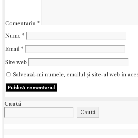
Comentariu
*
Nume
*
Email
*
Site web
Salvează-mi numele, emailul și site-ul web în ace
Caută
Caută