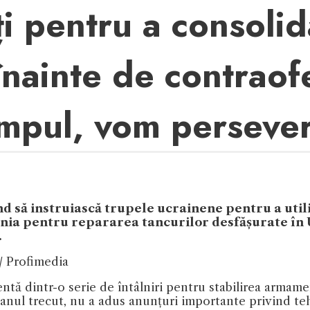
ați pentru a consoli
înainte de contraof
timpul, vom perseve
nd să instruiască trupele ucrainene pentru a uti
nia pentru repararea tancurilor desfășurate în U
.
/ Profimedia
tă dintr-o serie de întâlniri pentru stabilirea armamen
 anul trecut, nu a adus anunțuri importante privind te