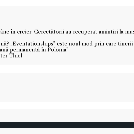
ne în creier. Cercetătorii au recuperat amintiri la mu
ună? „Eventationships” este noul mod prin care tinerii 
icană permanentă în Polonia”
ter Thiel