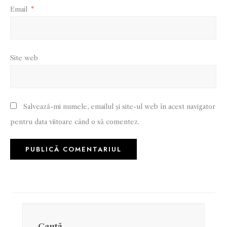
Email
*
Site web
Salvează-mi numele, emailul și site-ul web în acest navigator
pentru data viitoare când o să comentez.
Caută