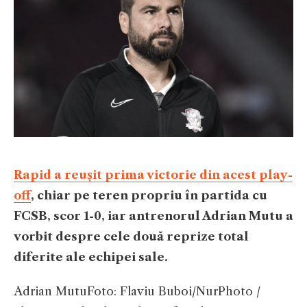
Rapid a reușit prima victorie din acest play-
off
, chiar pe teren propriu în partida cu
FCSB, scor 1-0, iar antrenorul Adrian Mutu a
vorbit despre cele două reprize total
diferite ale echipei sale.
Adrian Mutu
Foto: Flaviu Buboi/NurPhoto /