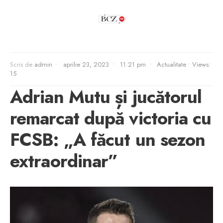
Scris de
admin
•
aprilie 23, 2023
•
11:21 pm
•
Actualitate
•
Views:
15
Adrian Mutu și jucătorul
remarcat după victoria cu
FCSB: „A făcut un sezon
extraordinar”