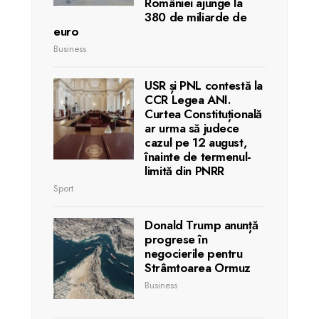
României ajunge la
380 de miliarde de
euro
Business
USR și PNL contestă la
CCR Legea ANI.
Curtea Constituțională
ar urma să judece
cazul pe 12 august,
înainte de termenul-
limită din PNRR
Sport
Donald Trump anunță
progrese în
negocierile pentru
Strâmtoarea Ormuz
Business