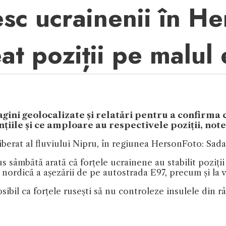
c ucrainenii în He
eat poziții pe malul 
agini geolocalizate și relatări pentru a confirma că
ențiile și ce amploare au respectivele poziții, not
iberat al fluviului Nipru, în regiunea Herson
Foto: Sada
s sâmbătă arată că forțele ucrainene au stabilit poziți
a nordică a așezării de pe autostrada E97, precum și la
sibil ca forțele rusești să nu controleze insulele din r