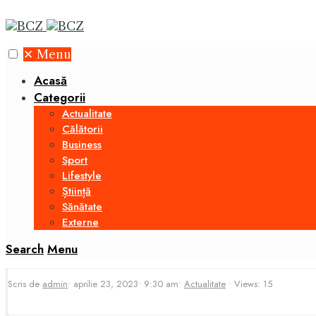
✕
Menu
Acasă
Categorii
Actualitate
Călătorii
Business
Sport
Lifestyle
Știință
Sănătate
Externe
Search
Menu
Scris de
admin
•
aprilie 23, 2023
•
9:30 am
•
Actualitate
•
Views: 15