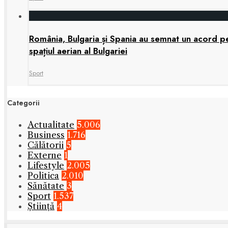
România, Bulgaria și Spania au semnat un acord pen
spațiul aerian al Bulgariei
Sport
Categorii
Actualitate
5.006
Business
1.716
Călătorii
5
Externe
1
Lifestyle
2.005
Politica
2.010
Sănătate
3
Sport
1.537
Știință
4