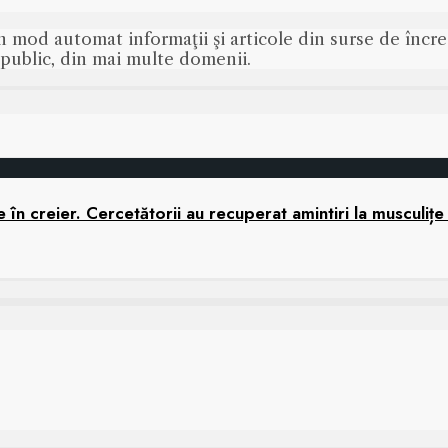
n mod automat informaţii şi articole din surse de încred
s public, din mai multe domenii.
în creier. Cercetătorii au recuperat amintiri la musculițe