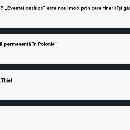
ă? „Eventationships” este noul mod prin care tinerii își gă
nă permanentă în Polonia”
 Thiel