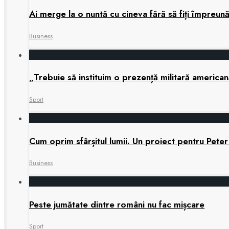
Ai merge la o nuntă cu cineva fără să fiți împreun
Business
„Trebuie să instituim o prezență militară america
Sport
Cum oprim sfârșitul lumii. Un proiect pentru Peter
Business
Peste jumătate dintre români nu fac mișcare
Sport