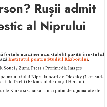
rson? Rușii admit
estic al Niprului
 forțele ucrainene au stabilit poziții în estul al
ează
Institutul pentru Studiul Războiului
.
k Souci / Zuma Press / Profimedia Images
i pe malul râului Nipru la nord de Oleshky (7 km sud-
 vest de Dachi (10 km sud de orașul Herson).
âurile Kinka și Chaika la mai puțin de o jumătate de