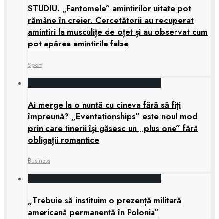
STUDIU. „Fantomele” amintirilor uitate pot
rămâne în creier. Cercetătorii au recuperat
amintiri la musculițe de oțet și au observat cum
pot apărea amintirile false
Sport
Ai merge la o nuntă cu cineva fără să fiți
împreună? „Eventationships” este noul mod
prin care tinerii își găsesc un „plus one” fără
obligații romantice
Business
„Trebuie să instituim o prezență militară
americană permanentă în Polonia”