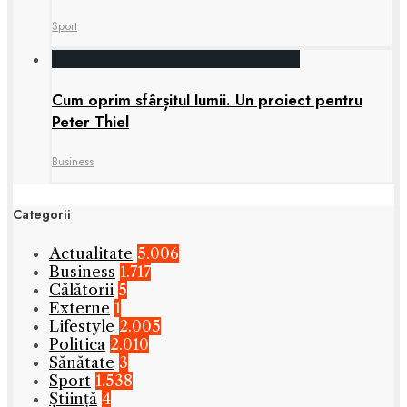
Sport
Cum oprim sfârșitul lumii. Un proiect pentru
Peter Thiel
Business
Categorii
Actualitate
5.006
Business
1.717
Călătorii
5
Externe
1
Lifestyle
2.005
Politica
2.010
Sănătate
3
Sport
1.538
Știință
4