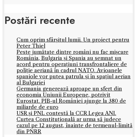
Postări recente
Cum oprim sfârșitul lumii. Un proiect pentru
Peter Thiel
Peste jumătate dintre români nu fac mișcare
România, Bulgaria și Spania au semnat un
acord pentru operațiuni transfrontaliere de
poliție aeriană în cadrul NATO. Avioanele
spaniole vor putea patrula și în spațiul aerian
al Bulgariei
Germania generează aproape un sfert din
economia Uniunii Europene, potrivit
Eurostat. PIB-ul României ajunge la 380 de
miliarde de euro
USR și PNL contestă la CCR Legea ANI.
Curtea Constituțională ar urma să judece
cazul pe 12 august, înainte de termenul-limită
din PNRR