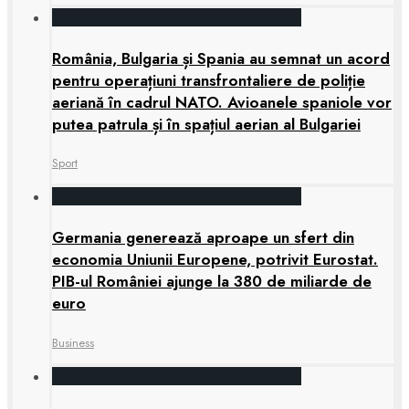
România, Bulgaria și Spania au semnat un acord
pentru operațiuni transfrontaliere de poliție
aeriană în cadrul NATO. Avioanele spaniole vor
putea patrula și în spațiul aerian al Bulgariei
Sport
Germania generează aproape un sfert din
economia Uniunii Europene, potrivit Eurostat.
PIB-ul României ajunge la 380 de miliarde de
euro
Business