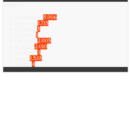
Categorii
Actualitate
5.006
Business
1.715
Călătorii
5
Externe
1
Lifestyle
2.005
Politica
2.010
Sănătate
3
Sport
1.535
Știință
4