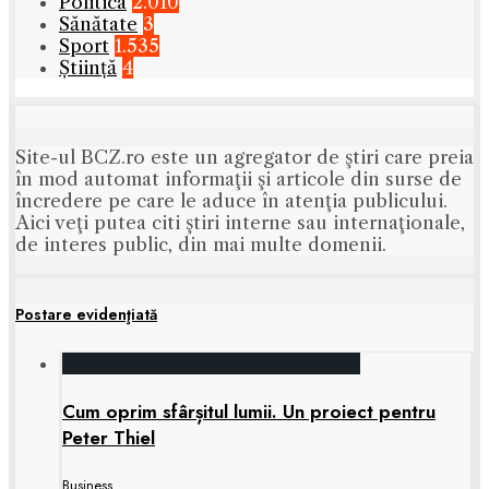
Politica
2.010
Sănătate
3
Sport
1.535
Știință
4
Site-ul BCZ.ro este un agregator de ştiri care preia
în mod automat informaţii şi articole din surse de
încredere pe care le aduce în atenţia publicului.
Aici veţi putea citi ştiri interne sau internaţionale,
de interes public, din mai multe domenii.
Postare evidenţiată
Cum oprim sfârșitul lumii. Un proiect pentru
Peter Thiel
Business