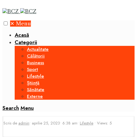
✕
Menu
Acasă
Categorii
Actualitate
Călătorii
Business
Sport
Lifestyle
Știință
Sănătate
Externe
Search
Menu
Scris de
admin
•
aprilie 25, 2023
•
6:38 am
•
Lifestyle
•
Views: 5