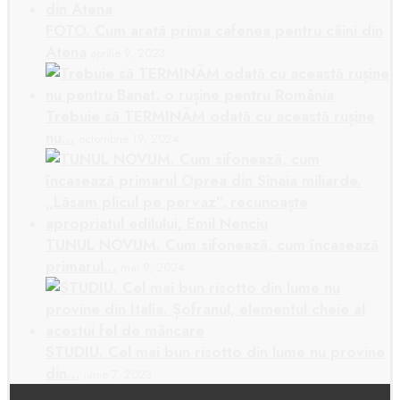
FOTO. Cum arată prima cafenea pentru câini din
Atena
aprilie 9, 2023
Trebuie să TERMINĂM odată cu această rușine
nu…
octombrie 19, 2024
TUNUL NOVUM. Cum sifonează, cum încasează
primarul…
mai 9, 2024
STUDIU. Cel mai bun risotto din lume nu provine
din…
iunie 7, 2023