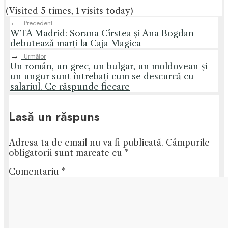
(Visited 5 times, 1 visits today)
←
Precedent
WTA Madrid: Sorana Cîrstea și Ana Bogdan
debutează marți la Caja Magica
→
Următor
Un român, un grec, un bulgar, un moldovean și
un ungur sunt întrebați cum se descurcă cu
salariul. Ce răspunde fiecare
Lasă un răspuns
Adresa ta de email nu va fi publicată.
Câmpurile
obligatorii sunt marcate cu
*
Comentariu
*