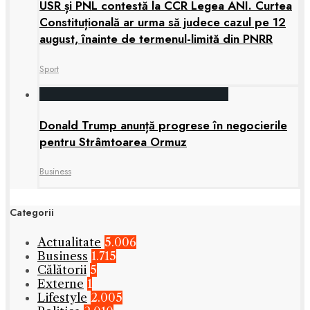
USR și PNL contestă la CCR Legea ANI. Curtea
Constituțională ar urma să judece cazul pe 12
august, înainte de termenul-limită din PNRR
Sport
Donald Trump anunță progrese în negocierile
pentru Strâmtoarea Ormuz
Business
Categorii
Actualitate
5.006
Business
1.715
Călătorii
5
Externe
1
Lifestyle
2.005