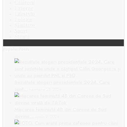
Călătorii
Externe
Lifestyle
Politica
Sănătate
Sport
Știință
Popular Posts
Rezultate alegeri prezidențiale 2024. Care
sunt…
noiembrie 25, 2024
Mișcarea feministă 4B din Coreea de Sud
devine…
aprilie 9, 2024