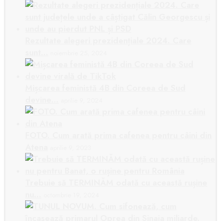
Rezultate alegeri prezidențiale 2024. Care
sunt…
noiembrie 25, 2024
Mișcarea feministă 4B din Coreea de Sud
devine…
aprilie 9, 2024
FOTO. Cum arată prima cafenea pentru câini din
Atena
aprilie 9, 2023
Trebuie să TERMINĂM odată cu această rușine
nu…
octombrie 19, 2024