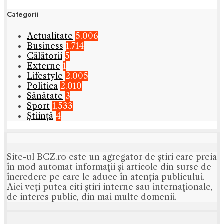
Categorii
Actualitate
5.006
Business
1.714
Călătorii
5
Externe
1
Lifestyle
2.005
Politica
2.010
Sănătate
3
Sport
1.533
Știință
4
Site-ul BCZ.ro este un agregator de ştiri care preia
în mod automat informaţii şi articole din surse de
încredere pe care le aduce în atenţia publicului.
Aici veţi putea citi ştiri interne sau internaţionale,
de interes public, din mai multe domenii.