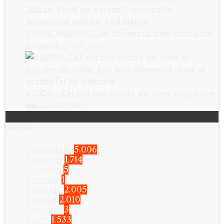
TUNUL NOVUM. Cum sifonează, cum încasează
primarul…
mai 9, 2024
STUDIU. Cel mai bun risotto din lume nu provine
din…
iunie 7, 2023
Categorii
Actualitate
5.006
Business
1.714
Călătorii
5
Externe
1
Lifestyle
2.005
Politica
2.010
Sănătate
3
Sport
1.533