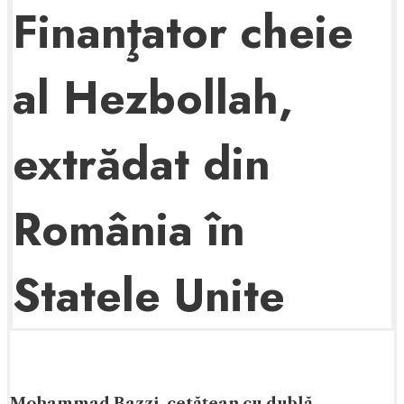
Finanţator cheie
al Hezbollah,
extrădat din
România în
Statele Unite
Mohammad Bazzi, cetăţean cu dublă