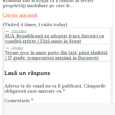
România sub acuzaţia că a vândut în secret
proprietăţi imobiliare pe care le…
Citeşte mai mult
(Visited 4 times, 1 visits today)
←
Precedent
SUA: Republicanii au adoptat legea datoriei cu
condiții stricte / Fără șanse în Senat
→
Următor
Vreme rece în mare parte din țară, până sâmbătă
/ 17 grade, temperatura maximă în București
Lasă un răspuns
Adresa ta de email nu va fi publicată.
Câmpurile
obligatorii sunt marcate cu
*
Comentariu
*