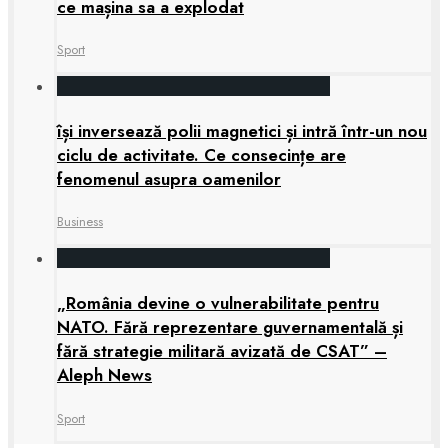
ce mașina sa a explodat
Sport
își inversează polii magnetici și intră într-un nou
ciclu de activitate. Ce consecințe are
fenomenul asupra oamenilor
Business
„România devine o vulnerabilitate pentru
NATO. Fără reprezentare guvernamentală și
fără strategie militară avizată de CSAT” –
Aleph News
Sport