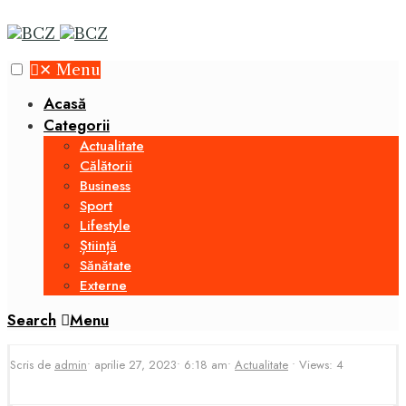
✕
Menu
Acasă
Categorii
Actualitate
Călătorii
Business
Sport
Lifestyle
Știință
Sănătate
Externe
Search
Menu
Scris de
admin
•
aprilie 27, 2023
•
6:18 am
•
Actualitate
•
Views: 4