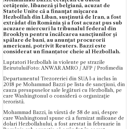
cetăţenie, libaneză şi belgiană, acuzat de
Statele Unite că a finanţat mişcarea
Hezbollah din Liban, susţinută de Iran, a fost
extrădat din România şi a fost acuzat pus sub
acuzare miercuri la tribunalul federal din
Brooklyn pentru încălcarea sancţiunilor şi
spălare de bani, au anunţat procurorii
americani, potrivit Reuters. Bazzi este
considerat un finanțator cheie al Hezbollah.
Luptatori Hezbollah in violente pe strazile
Beirutului
Foto: ANWAR AMRO / AFP / Profimedia
Departamentul Trezoreriei din SUA l-a inclus în
2018 pe Mohammad Bazzi pe lista de sancţiuni, din
cauza presupuselor sale legături cu Hezbollah, pe
care Washingtonul o consideră o organizaţie
teroristă.
Mohammad Bazzi, în vârstă de 58 de ani, despre
care Washingtonul spune că a furnizat milioane de
dolari Hezbollahului, a fost arestat în februarie în