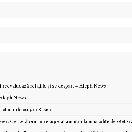
și reevaluează relațiile și se despart – Aleph News
– Aleph News
n atacurile asupra Rusiei
er. Cercetătorii au recuperat amintiri la musculițe de oțet și