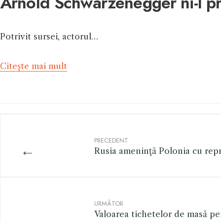
Arnold Schwarzenegger ni-l p
Potrivit sursei, actorul…
Citeşte mai mult
PRECEDENT
←
Rusia ameninţă Polonia cu repr
URMĂTOR
Valoarea tichetelor de masă pen