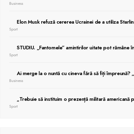
Business
Elon Musk refuză cererea Ucrainei de a utiliza Starlin
Sport
STUDIU. „Fantomele” amintirilor uitate pot rămâne în 
Sport
Ai merge la o nuntă cu cineva fără să fiți împreună? 
Business
„Trebuie să instituim o prezență militară americană 
Sport