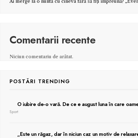
Ai merge la o nuntă cu cineva fără să fiți împreună? „Even
Comentarii recente
Niciun comentariu de arătat.
POSTĂRI TRENDING
O iubire de-o vară. De ce e august luna în care oamen
Sport
„Este un răgaz, dar în niciun caz un motiv de relax