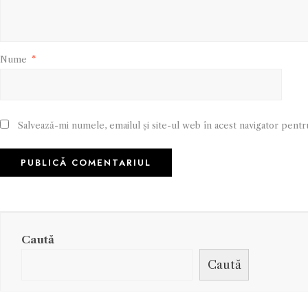
Nume
*
Salvează-mi numele, emailul și site-ul web în acest navigator pentr
Caută
Caută