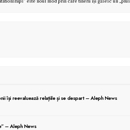
tationships” este noul mod prin care tinerii își găsesc un „plu
ii își reevaluează relațiile și se despart – Aleph News
are” – Aleph News