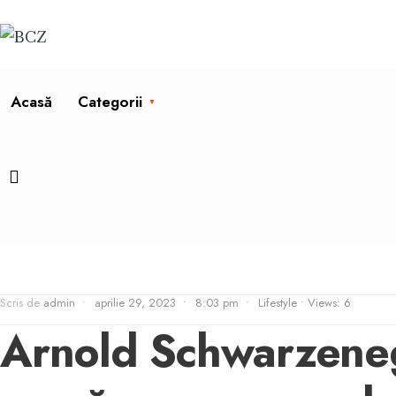
Acasă
Categorii
Scris de
admin
•
aprilie 29, 2023
•
8:03 pm
•
Lifestyle
•
Views: 6
Arnold Schwarzenegg