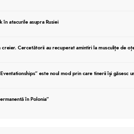
k în atacurile asupra Rusiei
creier. Cercetătorii au recuperat amintiri la musculițe de oț
„Eventationships” este noul mod prin care tinerii își găsesc u
permanentă în Polonia”