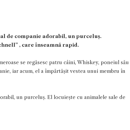
al de companie adorabil, un purceluș.
hnell” , care înseamnă rapid.
umeroase se regăsesc patru câini, Whiskey, poneiul său
anie, iar acum, el a împărtășit vestea unui membru în
abil, un purceluș. El locuiește cu animalele sale de