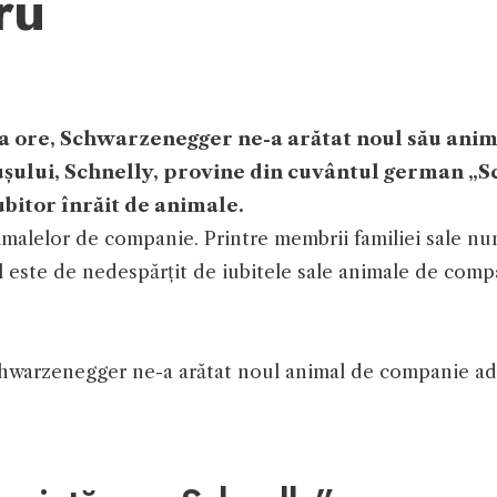
ru
va ore, Schwarzenegger ne-a arătat noul său anim
ului, Schnelly, provine din cuvântul german „Sc
ubitor înrăit de animale.
imalelor de companie. Printre membrii familiei sale n
l este de nedespărțit de iubitele sale animale de comp
chwarzenegger ne-a arătat noul animal de companie ador