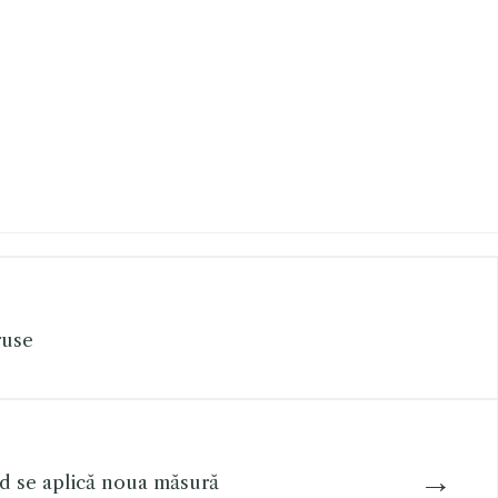
ruse
→
nd se aplică noua măsură