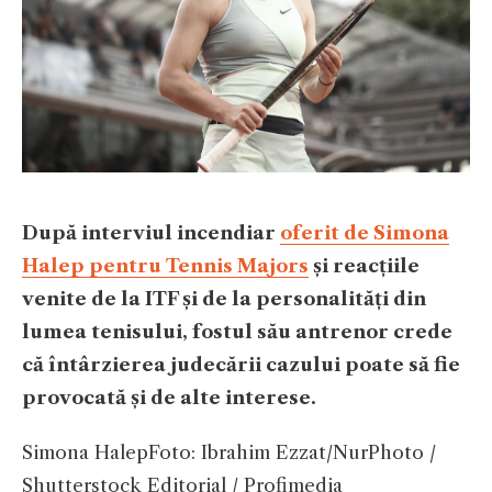
După interviul incendiar
oferit de Simona
Halep pentru Tennis Majors
și reacțiile
venite de la ITF și de la personalități din
lumea tenisului, fostul său antrenor crede
că întârzierea judecării cazului poate să fie
provocată și de alte interese.
Simona Halep
Foto: Ibrahim Ezzat/NurPhoto /
Shutterstock Editorial / Profimedia