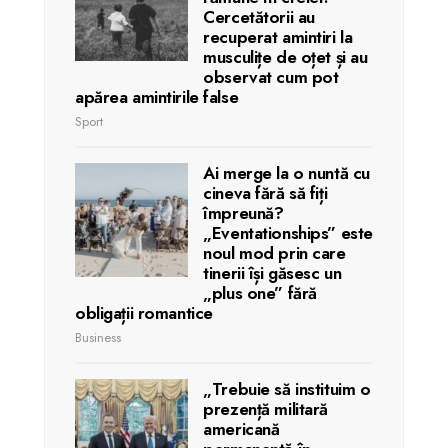
Cercetătorii au
recuperat amintiri la
musculițe de oțet și au
observat cum pot
apărea amintirile false
Sport
Ai merge la o nuntă cu
cineva fără să fiți
împreună?
„Eventationships” este
noul mod prin care
tinerii își găsesc un
„plus one” fără
obligații romantice
Business
„Trebuie să instituim o
prezență militară
americană