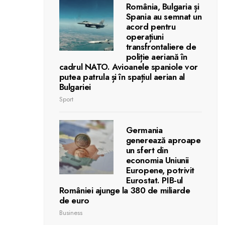
România, Bulgaria și
Spania au semnat un
acord pentru
operațiuni
transfrontaliere de
poliție aeriană în
cadrul NATO. Avioanele spaniole vor
putea patrula și în spațiul aerian al
Bulgariei
Sport
Germania
generează aproape
un sfert din
economia Uniunii
Europene, potrivit
Eurostat. PIB-ul
României ajunge la 380 de miliarde
de euro
Business