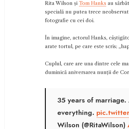
Rita Wilson și
Tom Hanks
au sărbăt
specială nu putea trece neobservată,
fotografie cu cei doi.
În imagine, actorul Hanks, câștigăt
arate tortul, pe care este scris; ,,h
Cuplul, care are una dintre cele ma
duminică aniversarea nunții de Cor
35 years of marriage. 
everything.
pic.twitt
Wilson (@RitaWilson)