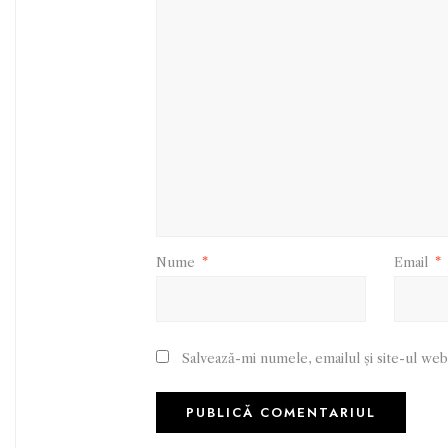
Nume
*
Email
*
Salvează-mi numele, emailul și site-ul web