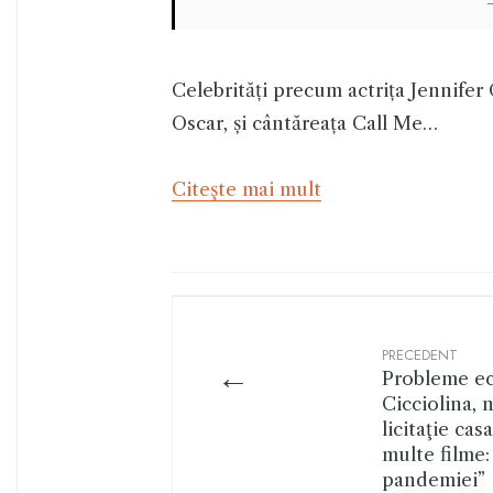
Celebrități precum actrița Jennifer
Oscar, și cântăreața Call Me…
Citeşte mai mult
PRECEDENT
←
Probleme e
Cicciolina, 
licitaţie cas
multe filme:
pandemiei”