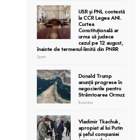
USR și PNL contestă
la CCR Legea ANI.
Curtea
Constituțională ar
urma să judece
cazul pe 12 august,
înainte de termenul-limită din PNRR
Sport
Donald Trump
anunță progrese în
negocierile pentru
Strâmtoarea Ormuz
Business
Vladimir Tkachuk,
apropiat al lui Putin
și șeful companiei