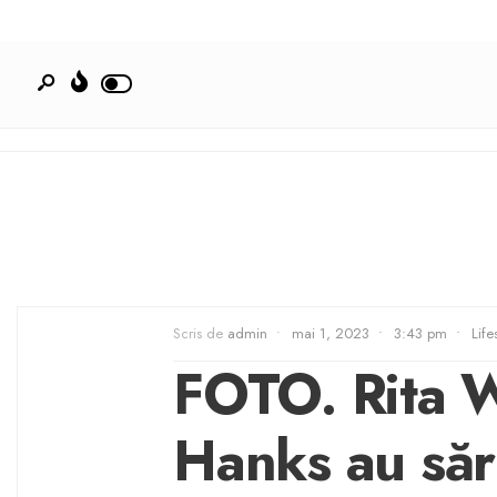
Scris de
admin
•
mai 1, 2023
•
3:43 pm
•
Life
FOTO. Rita W
Hanks au săr