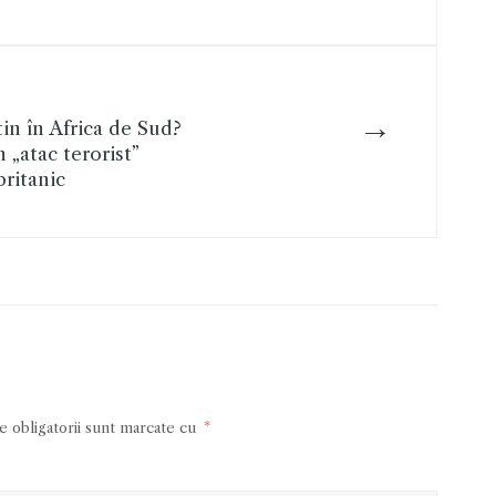
→
in în Africa de Sud?
„atac terorist”
britanic
 obligatorii sunt marcate cu
*