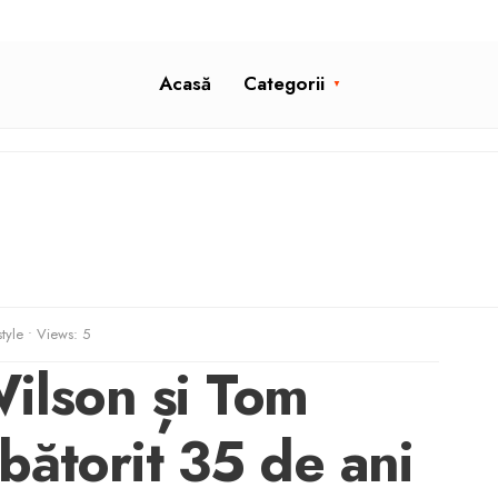
Acasă
Categorii
style
•
Views: 5
ilson și Tom
bătorit 35 de ani