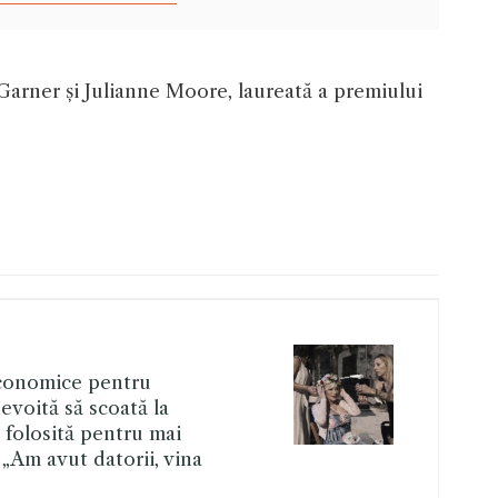
 Garner și Julianne Moore, laureată a premiului
conomice pentru
nevoită să scoată la
a folosită pentru mai
 „Am avut datorii, vina