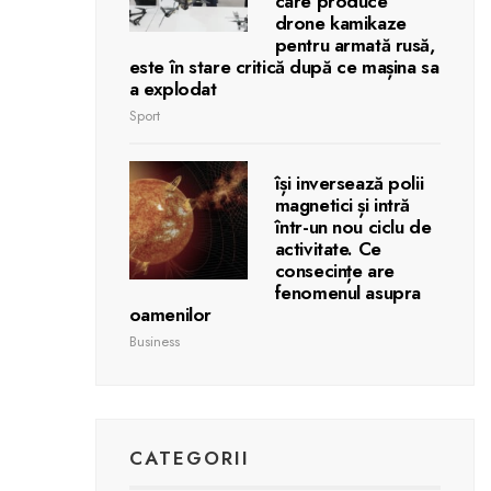
care produce
drone kamikaze
pentru armată rusă,
este în stare critică după ce mașina sa
a explodat
Sport
își inversează polii
magnetici și intră
într-un nou ciclu de
activitate. Ce
consecințe are
fenomenul asupra
oamenilor
Business
CATEGORII