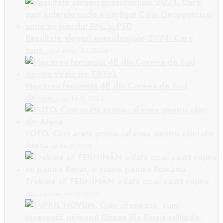
Rezultate alegeri prezidențiale 2024. Care
sunt…
noiembrie 25, 2024
Mișcarea feministă 4B din Coreea de Sud
devine…
aprilie 9, 2024
FOTO. Cum arată prima cafenea pentru câini din
Atena
aprilie 9, 2023
Trebuie să TERMINĂM odată cu această rușine
nu…
octombrie 19, 2024