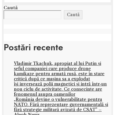
Caută
Caută
Postări recente
Vladimir Tkachuk, apropiat al lui Putin și
șeful companiei care produce drone
kamikaze pentru armată rusă, este în stare
critică după ce mașina sa a explodat
își inversează polii magnetici și intră într-un
nou ciclu de activitate. Ce consecințe are
fenomenul asupra oamenilor
„România devine o vulnerabilitate pentru
NATO. Fără reprezentare guvernamentală și
fără strategie militară avizată de CSAT” –
Aleph News