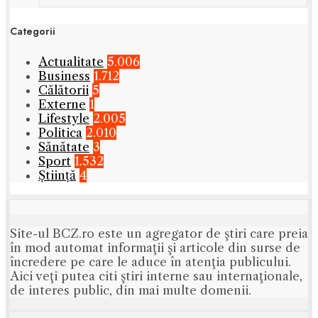
Categorii
Actualitate
5.006
Business
1.712
Călătorii
5
Externe
1
Lifestyle
2.005
Politica
2.010
Sănătate
3
Sport
1.532
Știință
4
Site-ul BCZ.ro este un agregator de ştiri care preia
în mod automat informaţii şi articole din surse de
încredere pe care le aduce în atenţia publicului.
Aici veţi putea citi ştiri interne sau internaţionale,
de interes public, din mai multe domenii.