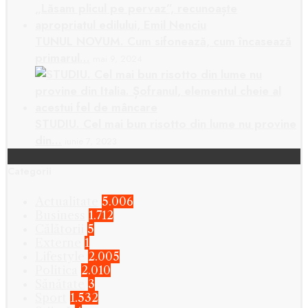
TUNUL NOVUM. Cum sifonează, cum încasează
primarul…
mai 9, 2024
STUDIU. Cel mai bun risotto din lume nu provine
din…
iunie 7, 2023
Categorii
Actualitate
5.006
Business
1.712
Călătorii
5
Externe
1
Lifestyle
2.005
Politica
2.010
Sănătate
3
Sport
1.532