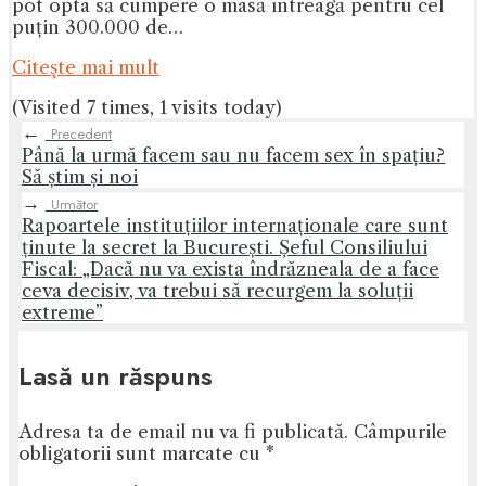
pot opta să cumpere o masă întreagă pentru cel
puțin 300.000 de…
Citeşte mai mult
(Visited 7 times, 1 visits today)
←
Precedent
Până la urmă facem sau nu facem sex în spațiu?
Să știm și noi
→
Următor
Rapoartele instituțiilor internaționale care sunt
ținute la secret la București. Șeful Consiliului
Fiscal: „Dacă nu va exista îndrăzneala de a face
ceva decisiv, va trebui să recurgem la soluții
extreme”
Lasă un răspuns
Adresa ta de email nu va fi publicată.
Câmpurile
obligatorii sunt marcate cu
*