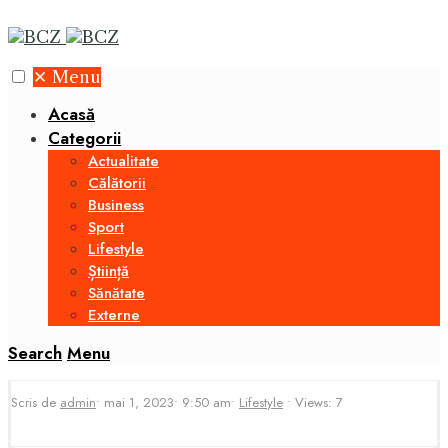
✕
Menu
Acasă
Categorii
Actualitate
Călătorii
Business
Sport
Lifestyle
Știință
Sănătate
Externe
Search
Menu
Scris de
admin
•
mai 1, 2023
•
9:50 am
•
Lifestyle
•
Views: 7