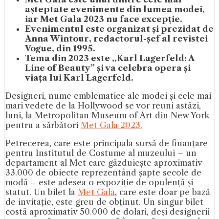
așteptate evenimente din lumea modei,
iar Met Gala 2023 nu face excepție.
Evenimentul este organizat și prezidat de
Anna Wintour, redactorul-șef al revistei
Vogue, din 1995.
Tema din 2023 este ,,Karl Lagerfeld: A
Line of Beauty” și va celebra opera și
viața lui Karl Lagerfeld.
Designeri, nume emblematice ale modei și cele mai
mari vedete de la Hollywood se vor reuni astăzi,
luni, la Metropolitan Museum of Art din New York
pentru a sărbători
Met Gala 2023.
Petrecerea, care este principala sursă de finanțare
pentru Institutul de Costume al muzeului – un
departament al Met care găzduiește aproximativ
33.000 de obiecte reprezentând șapte secole de
modă – este adesea o expoziție de opulență și
statut. Un bilet la
Met Gala
, care este doar pe bază
de invitație, este greu de obținut. Un singur bilet
costă aproximativ 50.000 de dolari, deși designerii