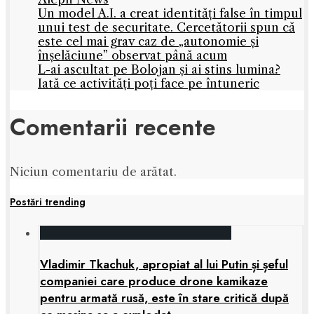
Un model A.I. a creat identități false în timpul
unui test de securitate. Cercetătorii spun că
este cel mai grav caz de „autonomie și
înșelăciune” observat până acum
L-ai ascultat pe Bolojan și ai stins lumina?
Iată ce activități poți face pe întuneric
Comentarii recente
Niciun comentariu de arătat.
Postări trending
Vladimir Tkachuk, apropiat al lui Putin și șeful
companiei care produce drone kamikaze
pentru armată rusă, este în stare critică după