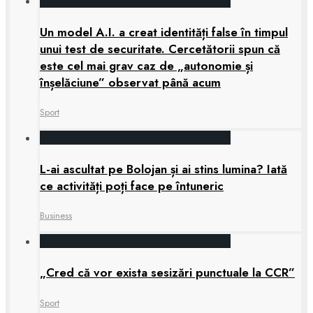
Un model A.I. a creat identități false în timpul
unui test de securitate. Cercetătorii spun că
este cel mai grav caz de „autonomie și
înșelăciune” observat până acum
Sport
L-ai ascultat pe Bolojan și ai stins lumina? Iată
ce activități poți face pe întuneric
Business
„Cred că vor exista sesizări punctuale la CCR”
Sport