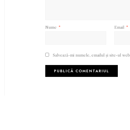
Nume
*
Email
*
Salvează-mi numele, emailul și site-ul web