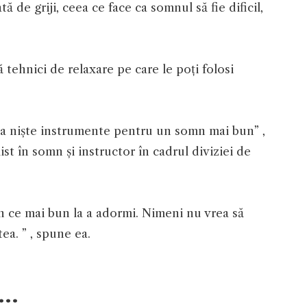
ă de griji, ceea ce face ca somnul să fie dificil,
ă tehnici de relaxare pe care le poți folosi
a la niște instrumente pentru un somn mai bun” ,
st în somn și instructor în cadrul diviziei de
în ce mai bun la a adormi. Nimeni nu vrea să
a. ” , spune ea.
ă…