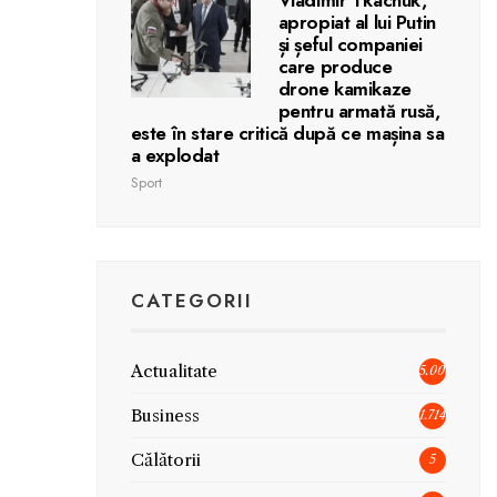
apropiat al lui Putin
și șeful companiei
care produce
drone kamikaze
pentru armată rusă,
este în stare critică după ce mașina sa
a explodat
Sport
CATEGORII
Actualitate
5.006
Business
1.714
Călătorii
5