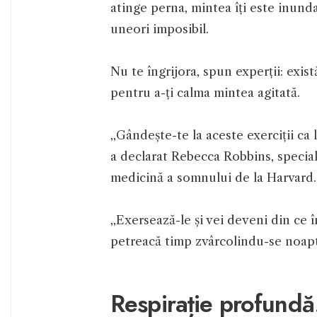
atinge perna, mintea îți este inundat
uneori imposibil.
Nu te îngrijora, spun experții: exist
pentru a-ți calma mintea agitată.
,,Gândește-te la aceste exerciții c
a declarat Rebecca Robbins, speciali
medicină a somnului de la Harvard.
,,Exersează-le și vei deveni din ce 
petreacă timp zvârcolindu-se noapte
Respirație profund