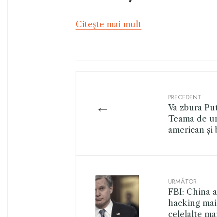
Citeşte mai mult
PRECEDENT
←
Va zbura Put
Teama de un 
american și 
URMĂTOR
FBI: China 
hacking mai
celelalte mar