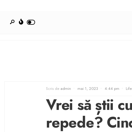
Scris de
admin
•
mai 1, 2023
•
4:44 pm
•
Life
Vrei să știi 
repede? Cinci