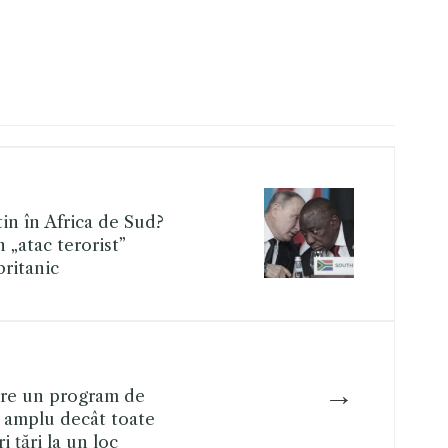
in în Africa de Sud?
„atac terorist”
britanic
→
are un program de
 amplu decât toate
i ţări la un loc