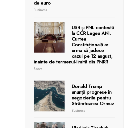
de euro
Business
USR și PNL contestă
la CCR Legea ANI.
Curtea
Constituțională ar
urma să judece
cazul pe 12 august,
înainte de termenul-limită din PNRR
Sport
Donald Trump
anunță progrese în
negocierile pentru
Strâmtoarea Ormuz
Business
Vladimir Tkachuk,