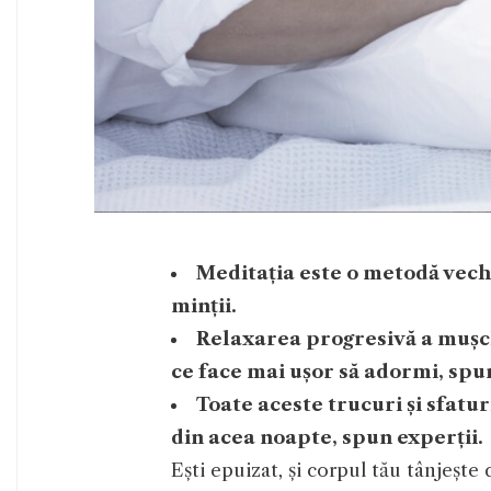
Meditația este o metodă veche
minții.
Relaxarea progresivă a mușch
ce face mai ușor să adormi, spun
Toate aceste trucuri și sfatu
din acea noapte, spun experții.
Ești epuizat, și corpul tău tânjeșt