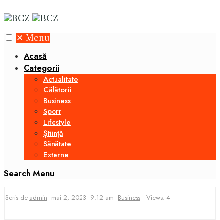
✕
Menu
Acasă
Categorii
Actualitate
Călătorii
Business
Sport
Lifestyle
Știință
Sănătate
Externe
Search
Menu
Scris de
admin
•
mai 2, 2023
•
9:12 am
•
Business
•
Views: 4