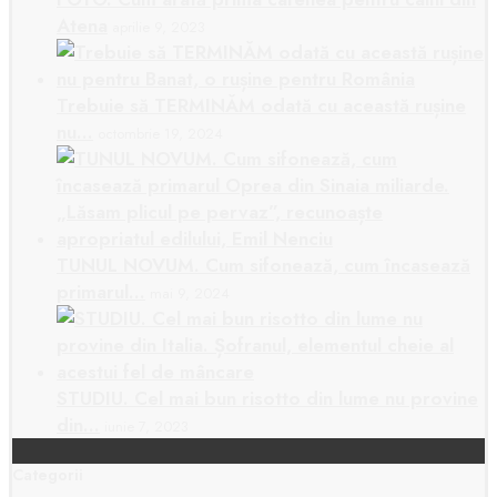
Atena
aprilie 9, 2023
Trebuie să TERMINĂM odată cu această rușine
nu…
octombrie 19, 2024
TUNUL NOVUM. Cum sifonează, cum încasează
primarul…
mai 9, 2024
STUDIU. Cel mai bun risotto din lume nu provine
din…
iunie 7, 2023
Categorii