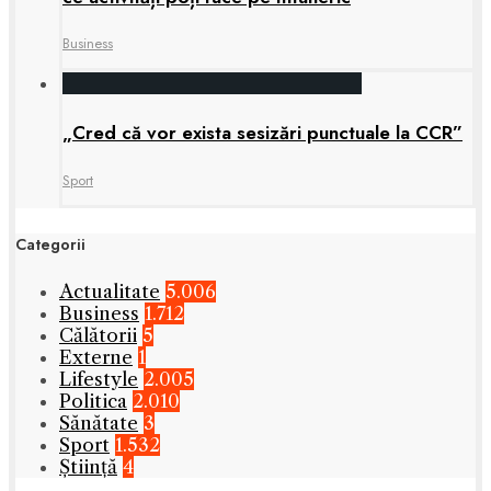
Business
„Cred că vor exista sesizări punctuale la CCR”
Sport
Categorii
Actualitate
5.006
Business
1.712
Călătorii
5
Externe
1
Lifestyle
2.005
Politica
2.010
Sănătate
3
Sport
1.532
Știință
4