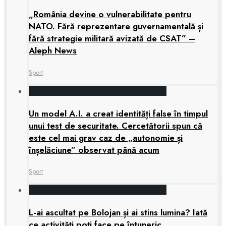
„România devine o vulnerabilitate pentru
NATO. Fără reprezentare guvernamentală și
fără strategie militară avizată de CSAT” –
Aleph News
Sport
Un model A.I. a creat identități false în timpul
unui test de securitate. Cercetătorii spun că
este cel mai grav caz de „autonomie și
înșelăciune” observat până acum
Sport
L-ai ascultat pe Bolojan și ai stins lumina? Iată
ce activități poți face pe întuneric