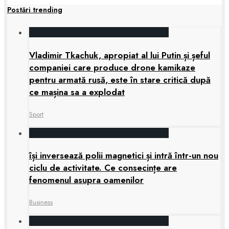
Postări trending
Vladimir Tkachuk, apropiat al lui Putin și șeful
companiei care produce drone kamikaze
pentru armată rusă, este în stare critică după
ce mașina sa a explodat
Sport
își inversează polii magnetici și intră într-un nou
ciclu de activitate. Ce consecințe are
fenomenul asupra oamenilor
Business