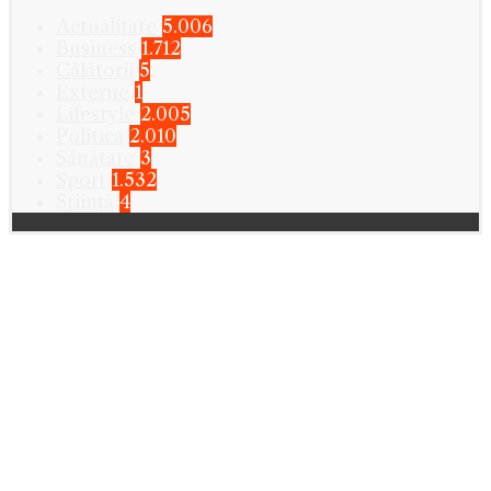
Actualitate
5.006
Business
1.712
Călătorii
5
Externe
1
Lifestyle
2.005
Politica
2.010
Sănătate
3
Sport
1.532
Știință
4