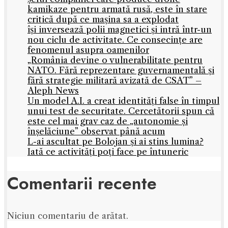
kamikaze pentru armată rusă, este în stare
critică după ce mașina sa a explodat
își inversează polii magnetici și intră într-un
nou ciclu de activitate. Ce consecințe are
fenomenul asupra oamenilor
„România devine o vulnerabilitate pentru
NATO. Fără reprezentare guvernamentală și
fără strategie militară avizată de CSAT” –
Aleph News
Un model A.I. a creat identități false în timpul
unui test de securitate. Cercetătorii spun că
este cel mai grav caz de „autonomie și
înșelăciune” observat până acum
L-ai ascultat pe Bolojan și ai stins lumina?
Iată ce activități poți face pe întuneric
Comentarii recente
Niciun comentariu de arătat.