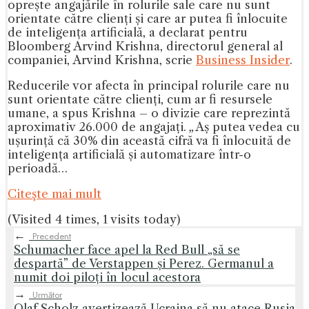
oprește angajările în rolurile sale care nu sunt
orientate către clienți și care ar putea fi înlocuite
de inteligența artificială, a declarat pentru
Bloomberg Arvind Krishna, directorul general al
companiei, Arvind Krishna, scrie
Business Insider
.
Reducerile vor afecta în principal rolurile care nu
sunt orientate către clienți, cum ar fi resursele
umane, a spus Krishna – o divizie care reprezintă
aproximativ 26.000 de angajați.
„
Aș putea vedea cu
ușurință că 30% din această cifră va fi înlocuită de
inteligența artificială și automatizare într-o
perioadă…
Citeşte mai mult
(Visited 4 times, 1 visits today)
←
Precedent
Schumacher face apel la Red Bull „să se
despartă” de Verstappen și Perez. Germanul a
numit doi piloți în locul acestora
→
Următor
Olaf Scholz avertizează Ucraina să nu atace Rusia