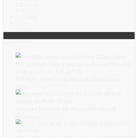
Lifestyle
Politica
Sănătate
Sport
Știință
Popular Posts
Rezultate alegeri prezidențiale 2024. Care
sunt…
noiembrie 25, 2024
Mișcarea feministă 4B din Coreea de Sud
devine…
aprilie 9, 2024
FOTO. Cum arată prima cafenea pentru câini din