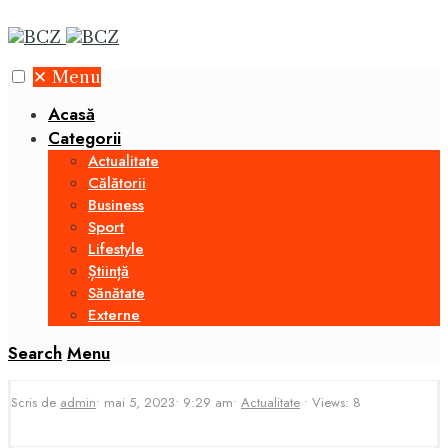
✕
Menu
Acasă
Categorii
Actualitate
Călătorii
Business
Sport
Lifestyle
Știință
Sănătate
Externe
Search
Menu
Scris de
admin
•
mai 5, 2023
•
9:29 am
•
Actualitate
•
Views: 8