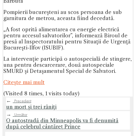
Barbuta
Pompierii bucureşteni au scos persoana de sub
garnitura de metrou, aceasta fiind decedată.
„A fost oprită alimentarea cu energie electrică
pentru accesul salvatorilor”, informează Biroul de
presă al Inspectoratului pentru Situaţii de Urgenţă
Bucureşti-Ilfov (ISUBIF).
La intervenţie participă o autospecială de stingere,
una pentru descarcerare, două autospeciale
SMURD şi Detaşamentul Special de Salvatori.
Citeşte mai mult
(Visited 8 times, 1 visits today)
←
Precedent
un mort şi trei răniţi
→
Următor
O autostradă din Minneapolis va fi denumită
după celebrul cântăreț Prince