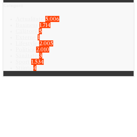
Categorii
Actualitate
5.006
Business
1.714
Călătorii
5
Externe
1
Lifestyle
2.005
Politica
2.010
Sănătate
3
Sport
1.534
Știință
4