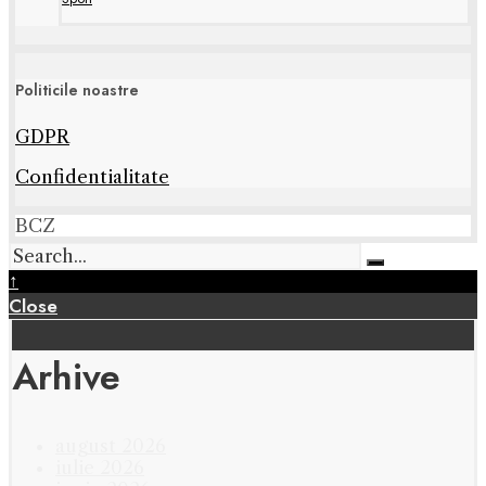
Politicile noastre
GDPR
Confidentialitate
BCZ
↑
Close
Arhive
august 2026
iulie 2026