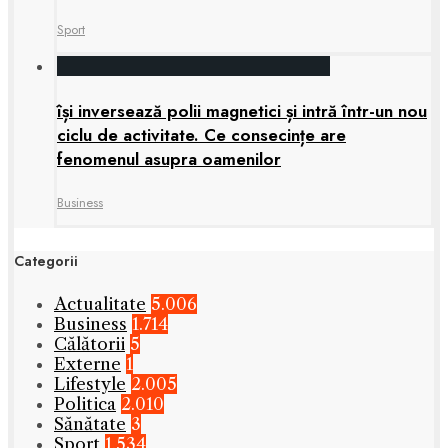
Sport
își inversează polii magnetici și intră într-un nou
ciclu de activitate. Ce consecințe are
fenomenul asupra oamenilor
Business
Categorii
Actualitate
5.006
Business
1.714
Călătorii
5
Externe
1
Lifestyle
2.005
Politica
2.010
Sănătate
3
Sport
1.534