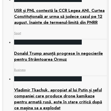
USR și PNL contestă la CCR Legea ANI. Curtea
Constituțională ar urma să judece cazul pe 12
august, înainte de termenul-limită din PNRR
Sport
Donald Trump anunță progrese în negocierile
pentru Strâmtoarea Ormuz
Business
Vladimir Tkachuk, apropiat al lui Putin și șeful
companiei care produce drone kamikaze
pentru armată rusă, este în stare critică după
ce mașina sa a explodat