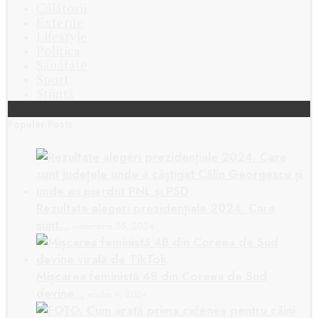
Călătorii
Externe
Lifestyle
Politica
Sănătate
Sport
Știință
Popular Posts
Rezultate alegeri prezidențiale 2024. Care
sunt…
noiembrie 25, 2024
Mișcarea feministă 4B din Coreea de Sud
devine…
aprilie 9, 2024