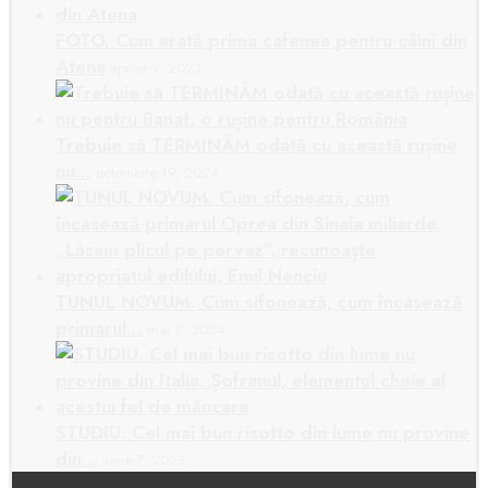
FOTO. Cum arată prima cafenea pentru câini din
Atena
aprilie 9, 2023
Trebuie să TERMINĂM odată cu această rușine
nu…
octombrie 19, 2024
TUNUL NOVUM. Cum sifonează, cum încasează
primarul…
mai 9, 2024
STUDIU. Cel mai bun risotto din lume nu provine
din…
iunie 7, 2023