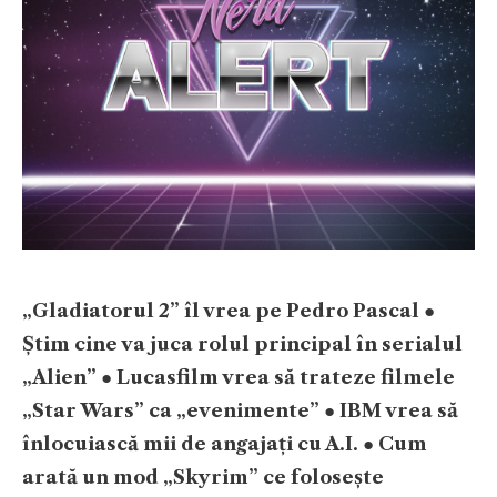
„Gladiatorul 2” îl vrea pe Pedro Pascal
●
Știm cine va juca rolul principal în serialul
„Alien”
●
Lucasfilm vrea să trateze filmele
„Star Wars” ca „evenimente”
●
IBM vrea să
înlocuiască mii de angajați cu A.I.
●
Cum
arată un mod „Skyrim” ce folosește