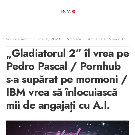
Scris de
admin
•
mai 6, 2023
•
6:55 am
•
Actualitate
•
Views: 15
„Gladiatorul 2” îl vrea pe
Pedro Pascal / Pornhub
s-a supărat pe mormoni /
IBM vrea să înlocuiască
mii de angajați cu A.I.