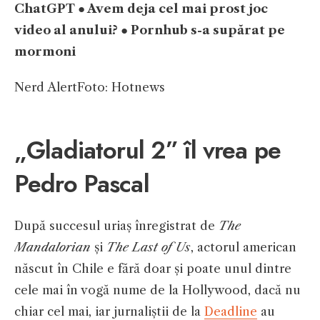
ChatGPT
●
Avem deja cel mai prost joc
video al anului?
●
Pornhub s-a supărat pe
mormoni
Nerd Alert
Foto: Hotnews
„Gladiatorul 2” îl vrea pe
Pedro Pascal
După succesul uriaș înregistrat de
The
Mandalorian
și
The Last of Us
, actorul american
născut în Chile e fără doar și poate unul dintre
cele mai în vogă nume de la Hollywood, dacă nu
chiar cel mai, iar jurnaliștii de la
Deadline
au