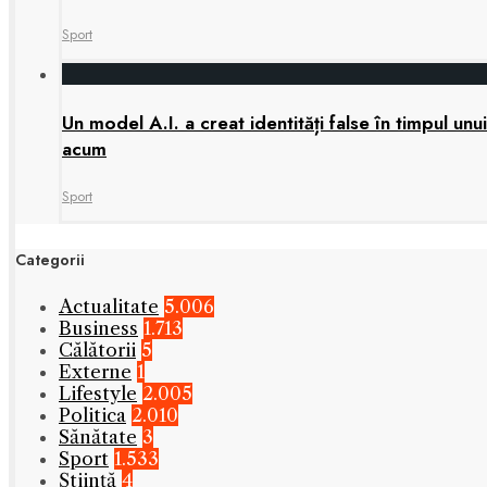
Sport
Un model A.I. a creat identități false în timpul u
acum
Sport
Categorii
Actualitate
5.006
Business
1.713
Călătorii
5
Externe
1
Lifestyle
2.005
Politica
2.010
Sănătate
3
Sport
1.533
Știință
4