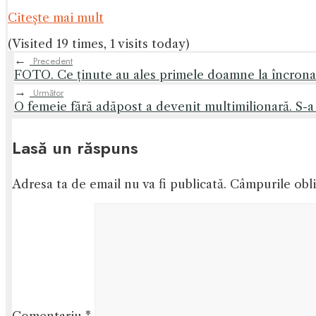
Citeşte mai mult
(Visited 19 times, 1 visits today)
←
Precedent
FOTO. Ce ținute au ales primele doamne la încronar
→
Următor
O femeie fără adăpost a devenit multimilionară. S-a 
Lasă un răspuns
Adresa ta de email nu va fi publicată.
Câmpurile obli