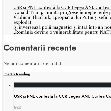
USR și PNL contestă la CCR Legea ANI. Curtea C
Donald Trump anunță progrese în negocierile
Vladimir Tkachuk, apropiat al lui Putin și șefu
explodat
își inversează polii magnetici și intră într-un 
„România devine o vulnerabilitate pentru NATO
Comentarii recente
Niciun comentariu de arătat.
Postări trending
USR și PNL contestă la CCR Legea ANI. Curtea Cons
Sport