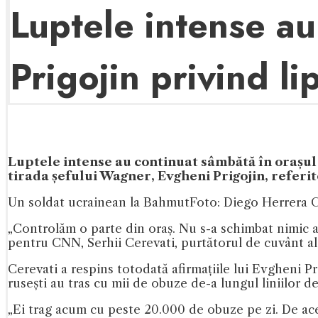
Luptele intense au
Prigojin privind li
Luptele intense au continuat sâmbătă în orașul
tirada șefului Wagner, Evgheni Prigojin, referit
Un soldat ucrainean la Bahmut
Foto: Diego Herrera 
„Controlăm o parte din oraș. Nu s-a schimbat nimic ac
pentru CNN, Serhii Cerevati, purtătorul de cuvânt al
Cerevati a respins totodată afirmațiile lui Evgheni Pr
rusești au tras cu mii de obuze de-a lungul liniilor de
„Ei trag acum cu peste 20.000 de obuze pe zi. De ace