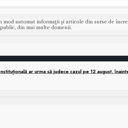
n mod automat informaţii şi articole din surse de încred
s public, din mai multe domenii.
tituțională ar urma să judece cazul pe 12 august, înaint