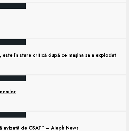
 este în stare critică după ce mașina sa a explodat
amenilor
tară avizată de CSAT” – Aleph News