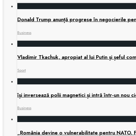
Donald Trump anunță progrese în negocierile pe
Business
Vladimir Tkachuk, apropiat al lui Putin și șeful 
Sport
își inversează polii magnetici și intră într-un nou
Business
„România devine o vulnerabilitate pentru NATO. 