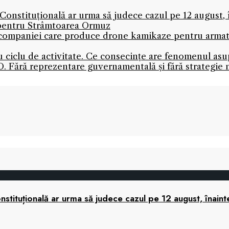
onstituțională ar urma să judece cazul pe 12 august,
 pentru Strâmtoarea Ormuz
l companiei care produce drone kamikaze pentru armată 
nou ciclu de activitate. Ce consecințe are fenomenul as
. Fără reprezentare guvernamentală și fără strategie 
tituțională ar urma să judece cazul pe 12 august, înaint