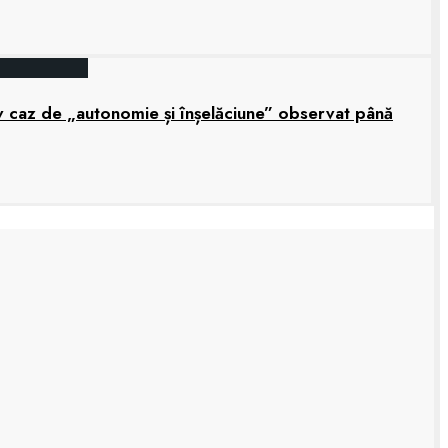
grav caz de „autonomie și înșelăciune” observat până