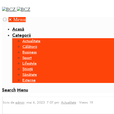
✕
Menu
Acasă
Categorii
Actualitate
Călătorii
Business
Sport
Lifestyle
Știință
Sănătate
Externe
Search
Menu
Scris de
admin
•
mai 6, 2023
•
7:07 pm
•
Actualitate
•
Views: 19