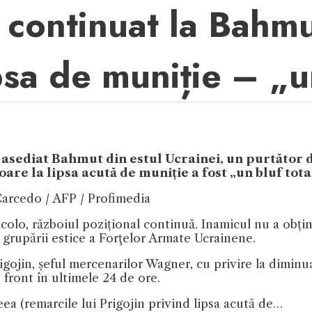
 continuat la Bahmu
psa de muniție – „u
 asediat Bahmut din estul Ucrainei, un purtător
oare la lipsa acută de muniție a fost „un bluf tot
Carcedo / AFP / Profimedia
olo, războiul pozițional continuă. Inamicul nu a obțin
 grupării estice a Forţelor Armate Ucrainene.
igojin, șeful mercenarilor Wagner, cu privire la diminua
 front în ultimele 24 de ore.
ea (remarcile lui Prigojin privind lipsa acută de…