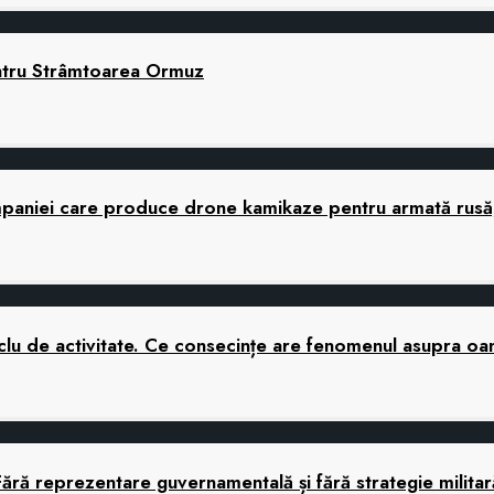
ntru Strâmtoarea Ormuz
companiei care produce drone kamikaze pentru armată rusă,
 ciclu de activitate. Ce consecințe are fenomenul asupra o
Fără reprezentare guvernamentală și fără strategie mili