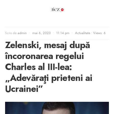
Scris de
admin
•
mai 6, 2023
•
11:14 pm
•
Actualitate
•
Views: 6
Zelenski, mesaj după
încoronarea regelui
Charles al III-lea:
„Adevăraţi prieteni ai
Ucrainei”