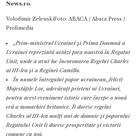
News.ro.
Volodimir Zelenski
Foto: ABACA / Abaca Press /
Profimedia
„Prim-ministrul Ucrainei şi Prima Doamnă a
Ucrainei reprezintă astăzi ţara noastră în Regatul
Unit, unde a avut loc încoronarea Regelui Charles
al III-lea şi a Reginei Camilla.
În numele întregului popor ucrainean, felicit
Majestăţile Lor, adevăraţi prieteni ai Ucrainei,
pentru acest eveniment istoric care începe o nouă
eră a monarhiei britanice. Îi doresc regelui
Charles al III-lea mulţi ani de domnie şi poporului
Regatului Unit îi doresc prosperitate şi victorii
comune cu noi.