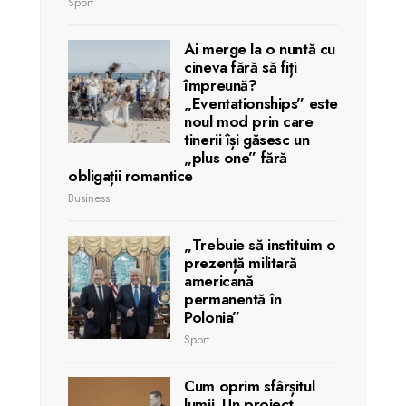
Sport
Ai merge la o nuntă cu
cineva fără să fiți
împreună?
„Eventationships” este
noul mod prin care
tinerii își găsesc un
„plus one” fără
obligații romantice
Business
„Trebuie să instituim o
prezență militară
americană
permanentă în
Polonia”
Sport
Cum oprim sfârșitul
lumii. Un proiect