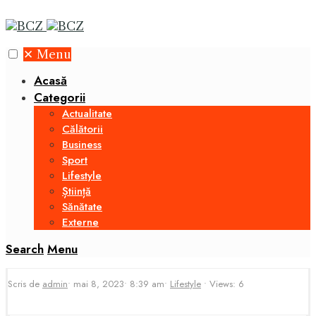
✕
Menu
Acasă
Categorii
Actualitate
Călătorii
Business
Sport
Lifestyle
Știință
Sănătate
Externe
Search
Menu
Scris de
admin
•
mai 8, 2023
•
8:39 am
•
Lifestyle
•
Views: 6