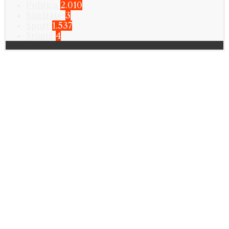
Politica
2.010
Sănătate
3
Sport
1.537
Știință
4