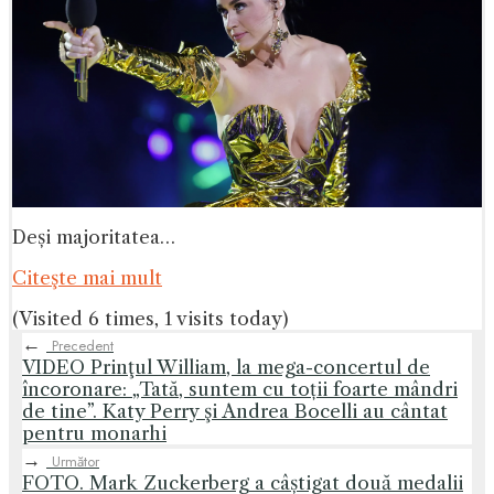
Deși majoritatea…
Citeşte mai mult
(Visited 6 times, 1 visits today)
←
Precedent
VIDEO ​Prinţul William, la mega-concertul de
încoronare: „Tată, suntem cu toții foarte mândri
de tine”. Katy Perry şi Andrea Bocelli au cântat
pentru monarhi
→
Următor
FOTO. Mark Zuckerberg a câștigat două medalii