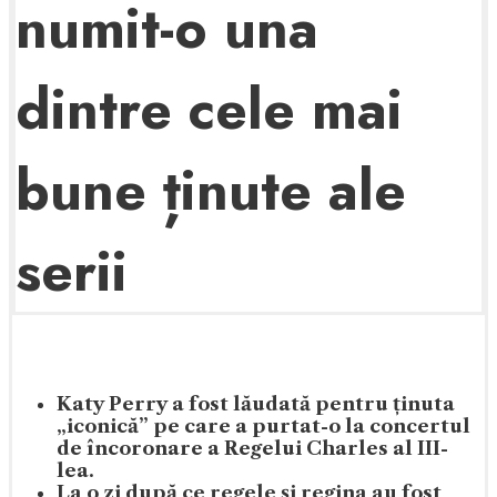
numit-o una
dintre cele mai
bune ținute ale
serii
Katy Perry a fost lăudată pentru ținuta
„iconică” pe care a purtat-o la concertul
de încoronare a Regelui Charles al III-
lea.
La o zi după ce regele și regina au fost