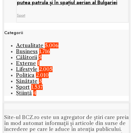
putea patrula și în spațiul aerian al Bulgariei
Sport
Categorii
Actualitate
5.006
Business
1.716
Călătorii
5
Externe
1
Lifestyle
2.005
Politica
2.010
Sănătate
3
Sport
1.537
Știință
4
Site-ul BCZ.ro este un agregator de ştiri care preia
în mod automat informaţii şi articole din surse de
încredere pe care le aduce în atenţia publicului.