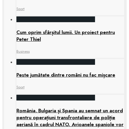
Sport
Cum oprim sfârșitul lumii. Un proiect pentru
Peter Thiel
Business
Peste jumătate dintre români nu fac mișcare
Sport
România, Bulgaria și Spania au semnat un acord
pentru operațiuni transfrontaliere de poliție
aeriană în cadrul NATO. Avioanele spaniole vor