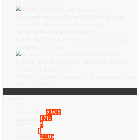
nu…
octombrie 19, 2024
TUNUL NOVUM. Cum sifonează, cum încasează
primarul…
mai 9, 2024
STUDIU. Cel mai bun risotto din lume nu provine
din…
iunie 7, 2023
Categorii
Actualitate
5.006
Business
1.716
Călătorii
5
Externe
1
Lifestyle
2.005