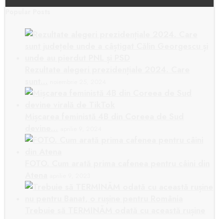
Popular Posts
Rezultate alegeri prezidențiale 2024. Care
sunt…
noiembrie 25, 2024
Mișcarea feministă 4B din Coreea de Sud
devine…
aprilie 9, 2024
FOTO. Cum arată prima cafenea pentru câini din
Atena
aprilie 9, 2023
Trebuie să TERMINĂM odată cu această rușine