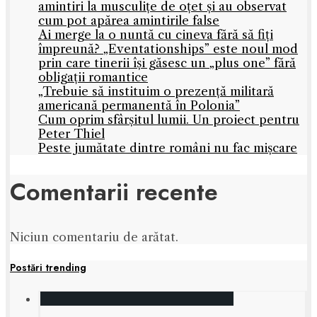
amintiri la musculițe de oțet și au observat
cum pot apărea amintirile false
Ai merge la o nuntă cu cineva fără să fiți
împreună? „Eventationships” este noul mod
prin care tinerii își găsesc un „plus one” fără
obligații romantice
„Trebuie să instituim o prezență militară
americană permanentă în Polonia”
Cum oprim sfârșitul lumii. Un proiect pentru
Peter Thiel
Peste jumătate dintre români nu fac mișcare
Comentarii recente
Niciun comentariu de arătat.
Postări trending