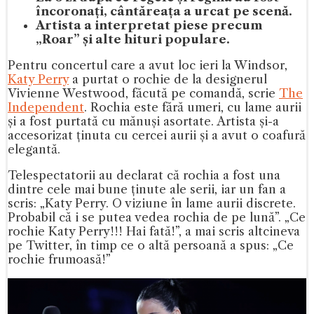
încoronați, cântăreața a urcat pe scenă.
Artista a interpretat piese precum
„Roar” și alte hituri populare.
Pentru concertul care a avut loc ieri la Windsor,
Katy Perry
a purtat o rochie de la designerul
Vivienne Westwood, făcută pe comandă, scrie
The
Independent
. Rochia este fără umeri, cu lame aurii
și a fost purtată cu mănuși asortate. Artista și-a
accesorizat ținuta cu cercei aurii și a avut o coafură
elegantă.
Telespectatorii au declarat că rochia a fost una
dintre cele mai bune ținute ale serii, iar un fan a
scris: „Katy Perry. O viziune în lame aurii discrete.
Probabil că i se putea vedea rochia de pe lună”. „Ce
rochie Katy Perry!!! Hai fată!”, a mai scris altcineva
pe Twitter, în timp ce o altă persoană a spus: „Ce
rochie frumoasă!”