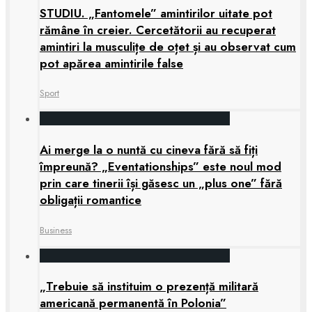
STUDIU. „Fantomele” amintirilor uitate pot
rămâne în creier. Cercetătorii au recuperat
amintiri la musculițe de oțet și au observat cum
pot apărea amintirile false
Sport
Ai merge la o nuntă cu cineva fără să fiți
împreună? „Eventationships” este noul mod
prin care tinerii își găsesc un „plus one” fără
obligații romantice
Business
„Trebuie să instituim o prezență militară
americană permanentă în Polonia”