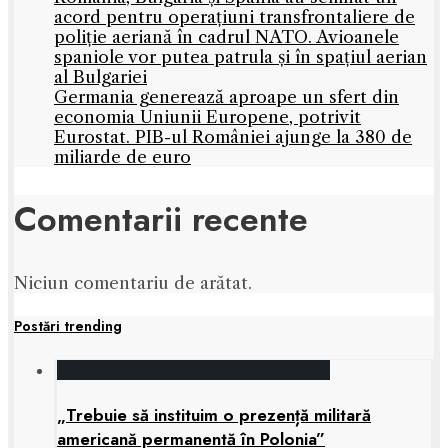
acord pentru operațiuni transfrontaliere de
poliție aeriană în cadrul NATO. Avioanele
spaniole vor putea patrula și în spațiul aerian
al Bulgariei
Germania generează aproape un sfert din
economia Uniunii Europene, potrivit
Eurostat. PIB-ul României ajunge la 380 de
miliarde de euro
Comentarii recente
Niciun comentariu de arătat.
Postări trending
„Trebuie să instituim o prezență militară
americană permanentă în Polonia”