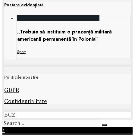
Postare evidenţiată
„Trebuie să instituim o prezență militară
americană permanentă în Polonia”
Sport
Politicile noastre
GDPR
Confidentialitate
BCZ
↑