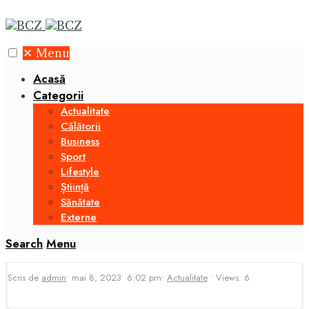
✕
Menu
Acasă
Categorii
Actualitate
Călătorii
Business
Sport
Lifestyle
Știință
Sănătate
Externe
Search
Menu
Scris de
admin
•
mai 8, 2023
•
6:02 pm
•
Actualitate
•
Views: 6