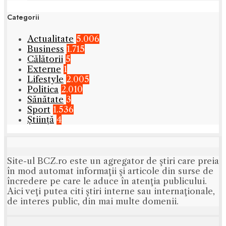
Categorii
Actualitate
5.006
Business
1.715
Călătorii
5
Externe
1
Lifestyle
2.005
Politica
2.010
Sănătate
3
Sport
1.536
Știință
4
Site-ul BCZ.ro este un agregator de ştiri care preia
în mod automat informaţii şi articole din surse de
încredere pe care le aduce în atenţia publicului.
Aici veţi putea citi ştiri interne sau internaţionale,
de interes public, din mai multe domenii.