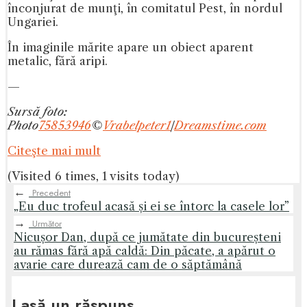
înconjurat de munţi, în comitatul Pest, în nordul
Ungariei.
În imaginile mărite apare un obiect aparent
metalic, fără aripi.
—
Sursă foto:
Photo
75853946
©
Vrabelpeter1
|
Dreamstime.com
Citeşte mai mult
(Visited 6 times, 1 visits today)
←
Precedent
„Eu duc trofeul acasă și ei se întorc la casele lor”
→
Următor
Nicușor Dan, după ce jumătate din bucureșteni
au rămas fără apă caldă: Din păcate, a apărut o
avarie care durează cam de o săptămână
Lasă un răspuns