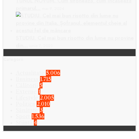
TUNUL NOVUM. Cum sifonează, cum încasează
primarul…
mai 9, 2024
STUDIU. Cel mai bun risotto din lume nu provine
din…
iunie 7, 2023
Categorii
Actualitate
5.006
Business
1.715
Călătorii
5
Externe
1
Lifestyle
2.005
Politica
2.010
Sănătate
3
Sport
1.536
Știință
4