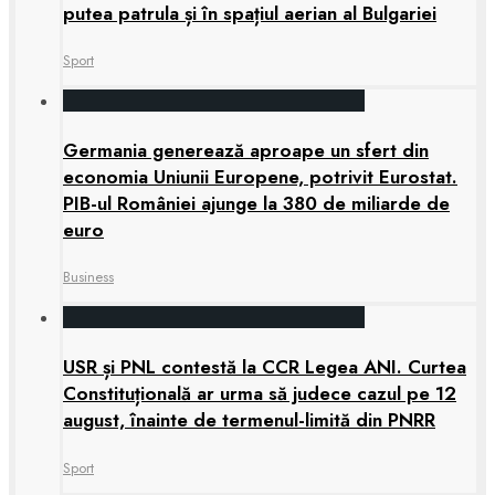
putea patrula și în spațiul aerian al Bulgariei
Sport
Germania generează aproape un sfert din
economia Uniunii Europene, potrivit Eurostat.
PIB-ul României ajunge la 380 de miliarde de
euro
Business
USR și PNL contestă la CCR Legea ANI. Curtea
Constituțională ar urma să judece cazul pe 12
august, înainte de termenul-limită din PNRR
Sport