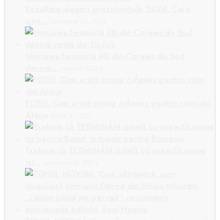
Rezultate alegeri prezidențiale 2024. Care
sunt…
noiembrie 25, 2024
Mișcarea feministă 4B din Coreea de Sud
devine…
aprilie 9, 2024
FOTO. Cum arată prima cafenea pentru câini din
Atena
aprilie 9, 2023
Trebuie să TERMINĂM odată cu această rușine
nu…
octombrie 19, 2024