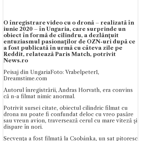
O înregistrare video cu o dronă – realizată în
iunie 2020 – în Ungaria, care surprinde un
obiect în formă de cilindru, a dezlănţuit
entuziasmul pasionaţilor de OZN-uri după ce
a fost publicată în urmă cu câteva zile pe
Reddit, relatează Paris Match, potrivit
News.ro
Peisaj din Ungaria
Foto: Vrabelpeter1,
Dreamstime.com
Autorul înregistrării, Andras Horvath, era convins
că n-a filmat nimic anormal.
Potrivit sursei citate, obiectul cilindric filmat cu
drona nu poate fi confundat deloc cu vreo pasăre
sau vreun avion, traversează cerul cu mare viteză şi
dispare în nori.
Secvenţa a fost filmată la Csobánka, un sat pitoresc