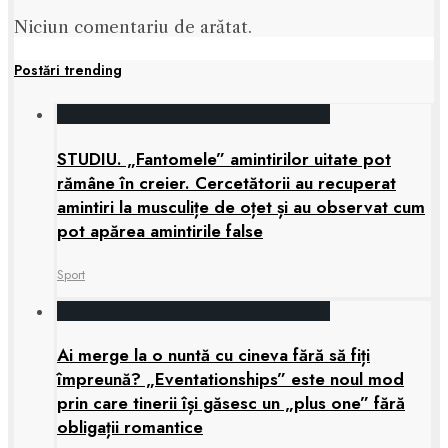
Niciun comentariu de arătat.
Postări trending
STUDIU. „Fantomele” amintirilor uitate pot
rămâne în creier. Cercetătorii au recuperat
amintiri la musculițe de oțet și au observat cum
pot apărea amintirile false
Sport
Ai merge la o nuntă cu cineva fără să fiți
împreună? „Eventationships” este noul mod
prin care tinerii își găsesc un „plus one” fără
obligații romantice