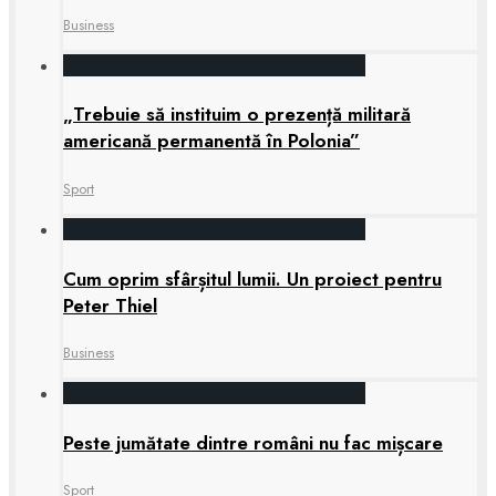
Business
„Trebuie să instituim o prezență militară
americană permanentă în Polonia”
Sport
Cum oprim sfârșitul lumii. Un proiect pentru
Peter Thiel
Business
Peste jumătate dintre români nu fac mișcare
Sport