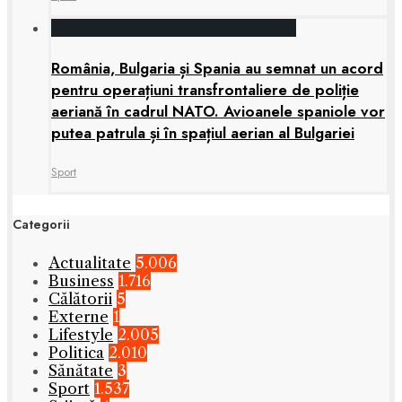
România, Bulgaria și Spania au semnat un acord
pentru operațiuni transfrontaliere de poliție
aeriană în cadrul NATO. Avioanele spaniole vor
putea patrula și în spațiul aerian al Bulgariei
Sport
Categorii
Actualitate
5.006
Business
1.716
Călătorii
5
Externe
1
Lifestyle
2.005
Politica
2.010
Sănătate
3
Sport
1.537