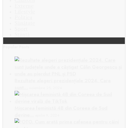
Călătorii
Externe
Lifestyle
Politica
Sănătate
Sport
Știință
Popular Posts
Rezultate alegeri prezidențiale 2024. Care
sunt…
noiembrie 25, 2024
Mișcarea feministă 4B din Coreea de Sud
devine…
aprilie 9, 2024