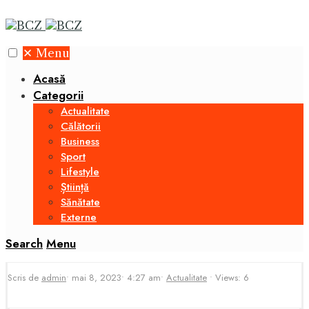
✕
Menu
Acasă
Categorii
Actualitate
Călătorii
Business
Sport
Lifestyle
Știință
Sănătate
Externe
Search
Menu
Scris de
admin
•
mai 8, 2023
•
4:27 am
•
Actualitate
•
Views: 6