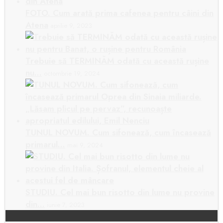
FOTO. Cum arată prima cafenea pentru câini din
Atena
aprilie 9, 2023
Trebuie să TERMINĂM odată cu această rușine
nu…
octombrie 19, 2024
TUNUL NOVUM. Cum sifonează, cum încasează
primarul…
mai 9, 2024
STUDIU. Cel mai bun risotto din lume nu provine
din…
iunie 7, 2023