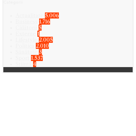
Categorii
Actualitate
5.006
Business
1.716
Călătorii
5
Externe
1
Lifestyle
2.005
Politica
2.010
Sănătate
3
Sport
1.537
Știință
4