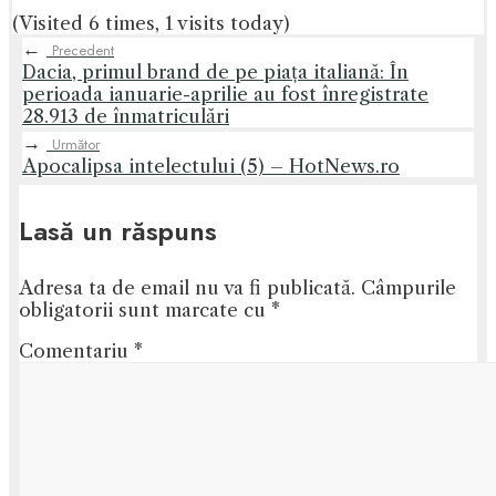
(Visited 6 times, 1 visits today)
←
Precedent
Dacia, primul brand de pe piața italiană: În
perioada ianuarie-aprilie au fost înregistrate
28.913 de înmatriculări
→
Următor
Apocalipsa intelectului (5) – HotNews.ro
Lasă un răspuns
Adresa ta de email nu va fi publicată.
Câmpurile
obligatorii sunt marcate cu
*
Comentariu
*