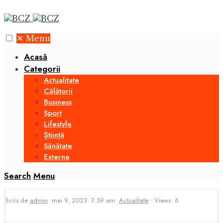
✕
Menu
Acasă
Categorii
Actualitate
Călătorii
Business
Sport
Lifestyle
Știință
Sănătate
Externe
Search
Menu
Scris de
admin
•
mai 9, 2023
•
7:59 am
•
Actualitate
•
Views: 6