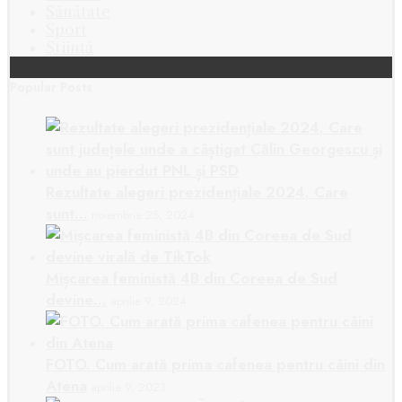
Sănătate
Sport
Știință
Popular Posts
Rezultate alegeri prezidențiale 2024. Care
sunt…
noiembrie 25, 2024
Mișcarea feministă 4B din Coreea de Sud
devine…
aprilie 9, 2024
FOTO. Cum arată prima cafenea pentru câini din
Atena
aprilie 9, 2023