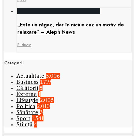
„Este un răgaz, dar în niciun caz un motiv de
relaxare” – Aleph News
Business
Categorii
Actualitate
5.006
Business
1.719
Călătorii
5
Externe
1
Lifestyle
2.005
Politica
2.010
Sănătate
3
Sport
1.541
Știință
4