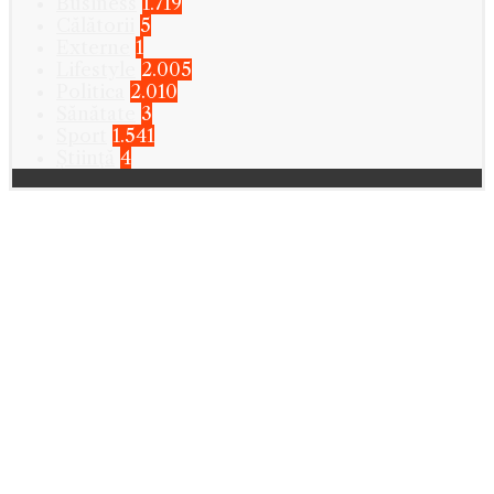
Business
1.719
Călătorii
5
Externe
1
Lifestyle
2.005
Politica
2.010
Sănătate
3
Sport
1.541
Știință
4