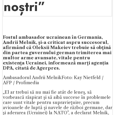
noștri”
Fostul ambasador ucrainean în Germania,
Andrii Melnik, şi-a criticat aspru succesorul,
afirmând că Oleksii Makeiev trebuie să obţină
din partea guvernului german trimiterea mai
multor arme avansate, vitale pentru
existenţa Ucrainei, informează marţi agenția
DPA, citată de Agerpres.
Ambasadorul Andrii Melnik
Foto: Kay Nietfeld /
AFP / Profimedia
„El ar trebui să nu mai fie atât de leneş, să
vorbească răspicat şi să aibă succese în problemele
care sunt vitale pentru supravieţuire, precum
avioanele de luptă şi navele de război germane, dar
şi aderarea (Ucrainei) la NATO”, a declarat Melnik,