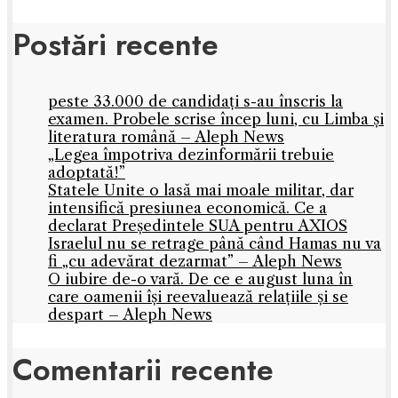
Postări recente
peste 33.000 de candidați s-au înscris la
examen. Probele scrise încep luni, cu Limba și
literatura română – Aleph News
„Legea împotriva dezinformării trebuie
adoptată!”
Statele Unite o lasă mai moale militar, dar
intensifică presiunea economică. Ce a
declarat Președintele SUA pentru AXIOS
Israelul nu se retrage până când Hamas nu va
fi „cu adevărat dezarmat” – Aleph News
O iubire de-o vară. De ce e august luna în
care oamenii își reevaluează relațiile și se
despart – Aleph News
Comentarii recente