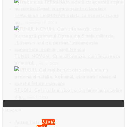
Trebuie să TERMINĂM odată cu această rușine
nu…
octombrie 19, 2024
TUNUL NOVUM. Cum sifonează, cum încasează
primarul…
mai 9, 2024
STUDIU. Cel mai bun risotto din lume nu provine
din…
iunie 7, 2023
Categorii
Actualitate
5.006