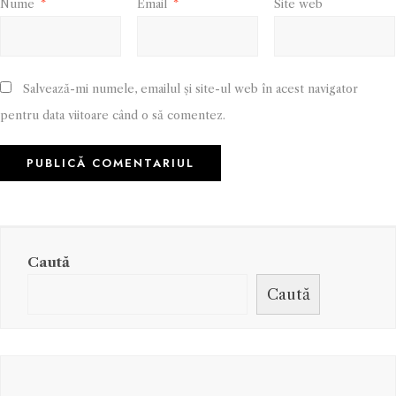
Nume
*
Email
*
Site web
Salvează-mi numele, emailul și site-ul web în acest navigator
pentru data viitoare când o să comentez.
Caută
Caută