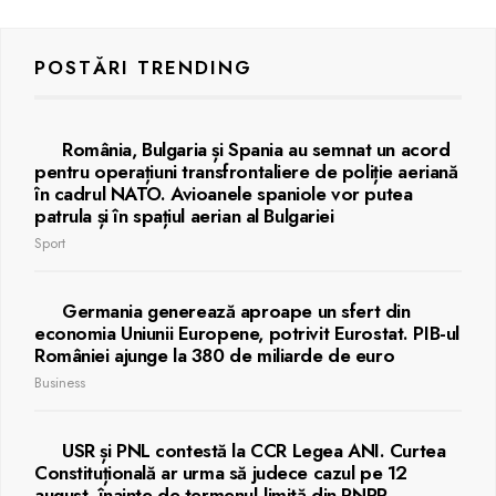
POSTĂRI TRENDING
România, Bulgaria și Spania au semnat un acord
pentru operațiuni transfrontaliere de poliție aeriană
în cadrul NATO. Avioanele spaniole vor putea
patrula și în spațiul aerian al Bulgariei
Sport
Germania generează aproape un sfert din
economia Uniunii Europene, potrivit Eurostat. PIB-ul
României ajunge la 380 de miliarde de euro
Business
USR și PNL contestă la CCR Legea ANI. Curtea
Constituțională ar urma să judece cazul pe 12
august, înainte de termenul-limită din PNRR