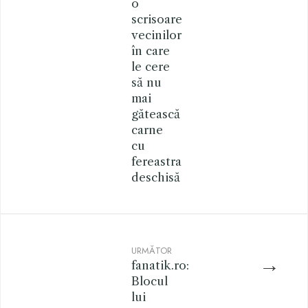
o
scrisoare
vecinilor
în care
le cere
să nu
mai
gătească
carne
cu
fereastra
deschisă
URMĂTOR
→
fanatik.ro:
Blocul
lui