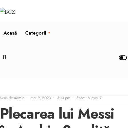
Acasă
Categorii
Scris de
admin
•
mai 9, 2023
•
3:13 pm
•
Sport
•
Views: 7
Plecarea lui Messi