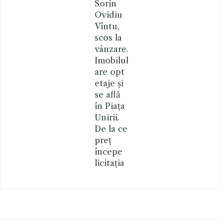
Sorin
Ovidiu
Vîntu,
scos la
vânzare.
Imobilul
are opt
etaje și
se află
în Piața
Unirii.
De la ce
preț
începe
licitația